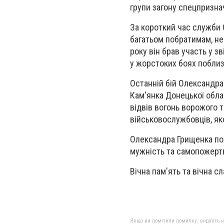
групи загону спецпризна
За короткий час служби 
багатьом побратимам, не
року він брав участь у з
у жорстоких боях поблиз
Останній бій Олександра
Кам'янка Донецької обла
відвів вогонь ворожого 
військовослужбовців, я
Олександра Грищенка пох
мужність та самопожерт
Вічна пам'ять та вічна с
Якщо ви помітили помилку, виділіть нео