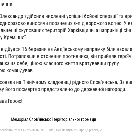
чення.
Олександр здійснив численні успішні бойові операції та вр
одноразово виносячи поранених з-під ворожого вогню. У в
вільненні окупованих територій Харківщини, а наприкінці січ
у Кремінної.
 відбувся 16 березня на Авдіївському напрямку біля насел
сті. Потрапивши в оточення противника, він прийняв героїч
танка на себе, ціною власного життя врятувавши групу
кою командував.
овали на Північному кладовищі рідного Слов'янська. За в
ву його посмертно представлено до державної нагороди.
лава Герою!
Меморіал Слов’янської територіальної громади
бхідний текст і натисніть Ctrl + Enter, щоб повідомити про це редакцію