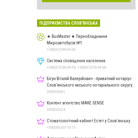
ПІДПРИЄМСТВА СЛОВ'ЯНСЬКА
★ BusMaster ★ Переобладнання
Мікроавтобусів №1
+380(67)599-04-04
Система сповіщення населення
+380(67)340-49-59, +380(67)350-44-68
Бігун Віталій Валерійович - приватний нотаріус
Слов'янського міського нотаріального округу
Дон.обл.
0506555431
Контент агентство MAKE SENSE
0504262624
Стоматологічний кабінет Естет у Слов'янську
+380(66)307-55-75