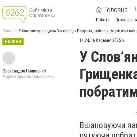
Головна
Робота
Оголошенн
Головна
У Слов’янську згадують Олександра Грищенка, який загинув, рятуючи побр
11:24, 16 березня 2025 р.
НОВИНИ
У Слов’я
Грищенка
Олександра Пилипенко
Директорка медіанапрямку
побратим
Вшановуючи пам
рятуючи побрат