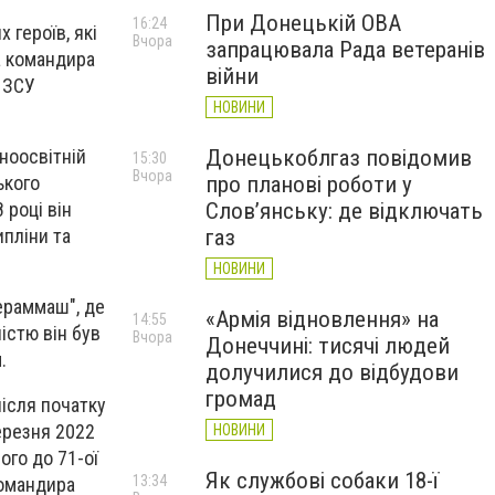
При Донецькій ОВА
16:24
 героїв, які
Вчора
запрацювала Рада ветеранів
а командира
війни
 ЗСУ
НОВИНИ
Донецькоблгаз повідомив
ноосвітній
15:30
Вчора
про планові роботи у
ького
Слов’янську: де відключать
 році він
газ
пліни та
НОВИНИ
ераммаш", де
«Армія відновлення» на
14:55
істю він був
Вчора
Донеччині: тисячі людей
.
долучилися до відбудови
громад
після початку
ерезня 2022
НОВИНИ
ого до 71-ої
Як службові собаки 18-ї
13:34
командира