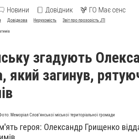
Новини
Довідник
ГО Має сенс
я
Довідкова
Нерухомість
Звіт про прозорість JTI
атимів
нську згадують Олекс
, який загинув, рятую
ів
Фото: Меморіал Слов’янської міської територіальної громади
'ять героя: Олександр Грищенко відд
имів.