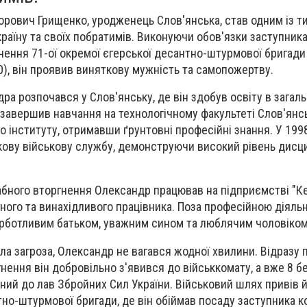
рович Грищенко, уродженець Слов'янська, став одним із тих
країну та своїх побратимів. Виконуючи обов'язки заступник
чення 71-ої окремої єгерської десантно-штурмової бригади
0), він проявив виняткову мужність та самопожертву.
а розпочався у Слов'янську, де він здобув освіту в загаль
завершив навчання на технологічному факультеті Слов'янс
 інституту, отримавши ґрунтовні професійні знання. У 1998
ову військову службу, демонструючи високий рівень дисци
бного вторгнення Олександр працював на підприємстві "К
ного та винахідливого працівника. Поза професійною діяльн
урботливим батьком, уважним сином та люблячим чоловіком
ла загроза, Олександр не вагався жодної хвилини. Відразу 
ення він добровільно з'явився до військкомату, а вже 8 б
ний до лав Збройних Сил України. Військовий шлях привів й
тно-штурмової бригади, де він обіймав посаду заступника 