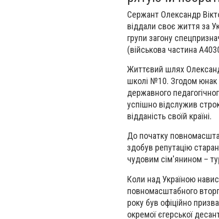
Сержант Олександр Вікто
віддали своє життя за У
групи загону спецпризна
(військова частина А403
Життєвий шлях Олександр
школі №10. Згодом юнак 
державного педагогічного
успішно відслужив строк
відданість своїй країні.
До початку повномасшта
здобув репутацію старан
чудовим сім'янином – т
Коли над Україною навис
повномасштабного вторгн
року був офіційно призва
окремої єгерської десан