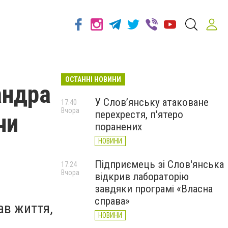
ОСТАННІ НОВИНИ
андра
У Слов’янську атаковане
17:40
Вчора
перехрестя, п'ятеро
чи
поранених
НОВИНИ
Підприємець зі Слов'янська
17:24
Вчора
відкрив лабораторію
завдяки програмі «Власна
справа»
ав життя,
НОВИНИ