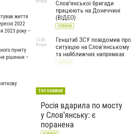
Вчора
Слов'янської бригади
працюють на Донеччині
ятував життя
(ВІДЕО)
ересні 2022
НОВИНИ
ня 2023 року –
Генштаб ЗСУ повідомив про
12:00
Вчора
ситуацію на Слов’янському
еного пункту
та найближчих напрямках
не рішення –
НОВИНИ
Слов’янськ обстріляли 13
11:18
Вчора
разів за добу. Хроніка
иняткову
великої війни: 7 серпня
ТОП НОВИНИ
НОВИНИ
Росія вдарила по мосту
у Слов'янську: є
поранена
НОВИНИ