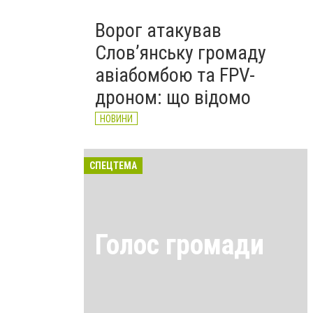
Ворог атакував
Слов’янську громаду
авіабомбою та FPV-
дроном: що відомо
НОВИНИ
СПЕЦТЕМА
Голос громади