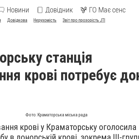
Новини
Довідник
ГО Має сенс
я
Довідкова
Нерухомість
Звіт про прозорість JTI
орську станція
ння крові потребує до
Фото: Краматорська міська рада
вання крові у Краматорську оголосила
у в донорській крові, зокрема ІІІ-груп