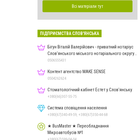
Всі матеріали тут
ПІДПРИЄМСТВА СЛОВ'ЯНСЬКА
Бігун Віталій Валерійович - приватний нотаріус
Слов'янського міського нотаріального округу
Дон.обл.
0506555431
Контент агентство MAKE SENSE
0504262624
Стоматологічний кабінет Естет у Слов'янську
+380(66)307-55-75
Система сповіщення населення
+380(67)340-49-59, +380(67)350-44-68
★ BusMaster ★ Переобладнання
Мікроавтобусів №1
+380(67)599-04-04