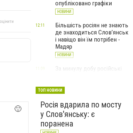
опубліковано графіки
НОВИНИ
 оцінити
Більшість росіян не знають
12:11
де знаходиться Слов’янськ
і навіщо він їм потрібен -
Мадяр
НОВИНИ
За минулу добу російські
11:09
війська 13 разів атакували
Слов'янськ. Хроніка
великої війни: 6 серпня
ТОП НОВИНИ
НОВИНИ
Росія вдарила по мосту
🙂
у Слов'янську: є
поранена
НОВИНИ