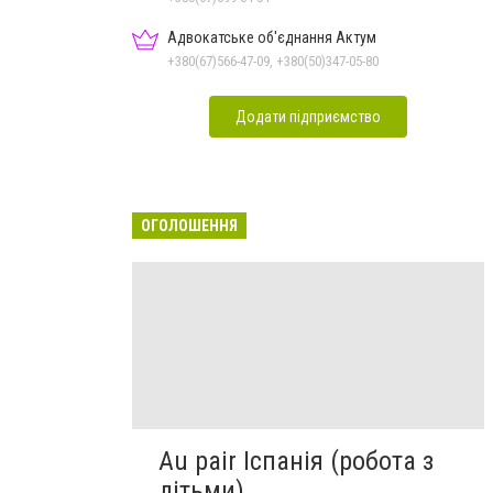
Адвокатське об'єднання Актум
+380(67)566-47-09, +380(50)347-05-80
Додати підприємство
ОГОЛОШЕННЯ
Au pair Іспанія (робота з
дітьми)