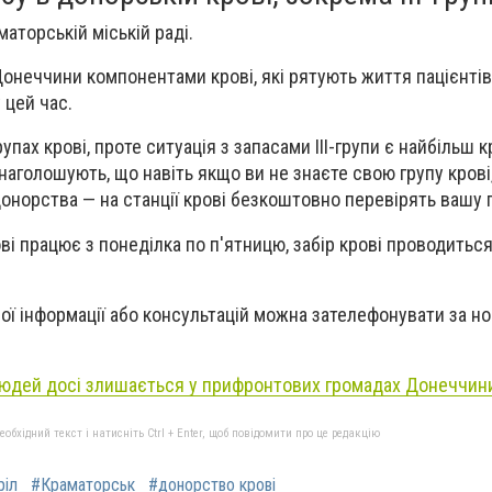
аторській міській раді.
онеччини компонентами крові, які рятують життя пацієнтів
 цей час.
рупах крові, проте ситуація з запасами ІІІ-групи є найбільш 
наголошують, що навіть якщо ви не знаєте свою групу крові
онорства — на станції крові безкоштовно перевірять вашу г
і працює з понеділка по п'ятницю, забір крові проводиться
ї інформації або консультацій можна зателефонувати за н
людей досі злишається у прифронтових громадах Донеччин
бхідний текст і натисніть Ctrl + Enter, щоб повідомити про це редакцію
ріл
#Краматорськ
#донорство крові