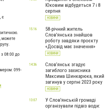
Юковим відбудеться 7 і 8
серпня
, є
НОВИНИ
58-річний житель
15:16
критичною.
Слов'янська знайшов
, можете
роботу завдяки проєкту
рупу.
«Досвід має значення»
НОВИНИ
 з 08:00 до
Слов’янськ згадує
14:36
омером: 099-
загиблого захисника
Максима Шинкарюка, який
загинув у серпні 2023 року
и
НОВИНИ
У Слов'янській громаді
13:07
організували підвіз води: