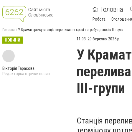
Головна
Робота
Оголошенн
Головна
У Краматорську станція переливання крові потребує донорів ІІІ-групи
11:03, 20 березня 2025 р.
НОВИНИ
У Крамат
перелива
Вікторія Тарасова
Редакторка стрічки новин
ІІІ-групи
Станція перели
термінову потреб