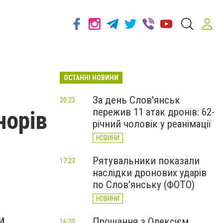
ОСТАННІ НОВИНИ
За день Слов'янськ
20:23
пережив 11 атак дронів: 62-
норів
річний чоловік у реанімації
НОВИНИ
Рятувальники показали
17:23
наслідки дронових ударів
по Слов'янську (ФОТО)
НОВИНИ
и.
Прощання з Олексієм
16:30