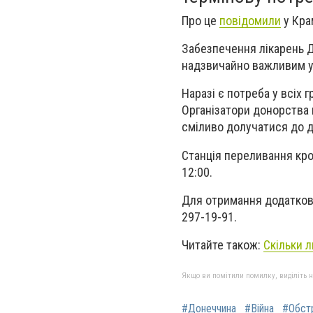
Про це
повідомили
у Крам
Забезпечення лікарень Д
надзвичайно важливим у
Наразі є потреба у всіх г
Організатори донорства 
сміливо долучатися до д
Станція переливання кров
12:00.
Для отримання додатково
297-19-91.
Читайте також:
Скільки 
Якщо ви помітили помилку, виділіть нео
#Донеччина
#Війна
#Обст