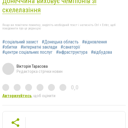
Донеччина виховує чемпіонів зі
скелелазіння
Якщо ви помітили помилку, виділіть необхідний текст і натисніть Ctrl + Enter, щоб
повідомити про це редакцію
#соціальний захист
#Донецька область
#відновлення
#збитки
#інтернатні заклади
#санаторії
#центри соціальних послуг
#інфраструктура
#відбудова
Вікторія Тарасова
Редакторка стрічки новин
0,0
Авторизуйтесь
, щоб оцінити