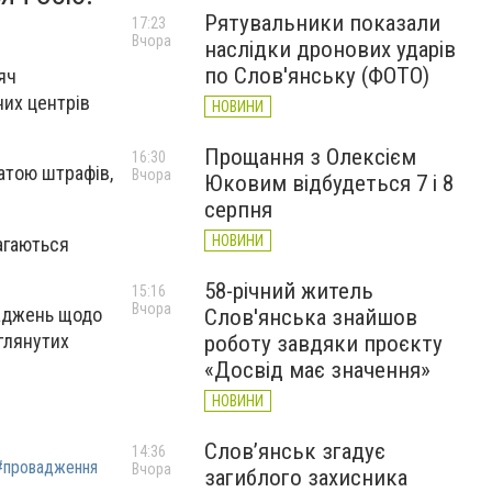
Рятувальники показали
17:23
Вчора
наслідки дронових ударів
по Слов'янську (ФОТО)
яч
них центрів
НОВИНИ
Прощання з Олексієм
16:30
атою штрафів,
Вчора
Юковим відбудеться 7 і 8
серпня
НОВИНИ
магаються
58-річний житель
15:16
Вчора
ваджень щодо
Слов'янська знайшов
глянутих
роботу завдяки проєкту
«Досвід має значення»
НОВИНИ
Слов’янськ згадує
14:36
#провадження
Вчора
загиблого захисника