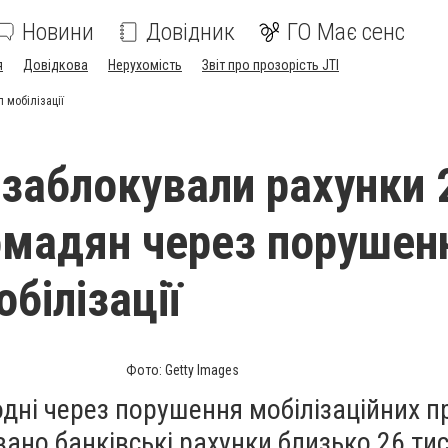
Новини
Довідник
ГО Має сенс
я
Довідкова
Нерухомість
Звіт про прозорість JTI
 мобілізації
і заблокували рахунки 
омадян через порушен
білізації
Фото: Getty Images
дні через порушення мобілізаційних п
вано банківські рахунки близько 26 тис