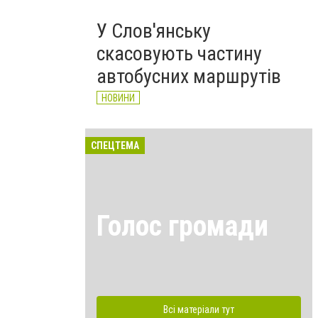
У Слов'янську
скасовують частину
автобусних маршрутів
НОВИНИ
СПЕЦТЕМА
Голос громади
Всі матеріали тут