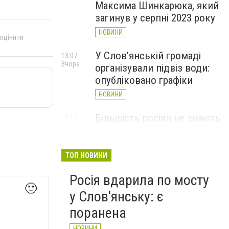
Максима Шинкарюка, який
загинув у серпні 2023 року
НОВИНИ
 оцінити
У Слов'янській громаді
13:07
Вчора
організували підвіз води:
опубліковано графіки
НОВИНИ
Більшість росіян не знають
12:11
Вчора
де знаходиться Слов’янськ
і навіщо він їм потрібен -
Мадяр
ТОП НОВИНИ
НОВИНИ
Росія вдарила по мосту
🙂
у Слов'янську: є
поранена
НОВИНИ