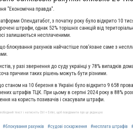
ня "Економічна правда".
латформи Опендатабот, з початку року було відкрито 10 тис
очені штрафи, однак 52% торішніх санкцій від територіаль
осі залишаються несплаченими.
що блокування рахунків найчастіше пов’язане саме з неспл
ами.
стів, у разі звернення до суду українці у 78% випадків до
 хоча причини таких рішень можуть бути різними.
о станом на 10 березня в Україні було відкрито 9 658 про
ених штрафів ТЦК. При цьому в серпні 2024 року в 88% роз
ення на користь позивачів і скасували штрафи.
бхідний текст і натисніть Ctrl + Enter, щоб повідомити про це редакцію
#блокування рахунків
#судові оскарження
#несплата штрафів