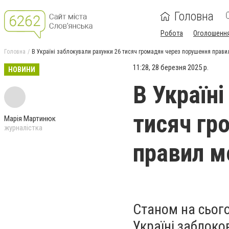
Головна
Робота
Оголошенн
Головна
В Україні заблокували рахунки 26 тисяч громадян через порушення правил
11:28, 28 березня 2025 р.
НОВИНИ
В Україн
тисяч гр
Марія Мартинюк
журналістка
правил мо
Станом на сього
Україні заблоко