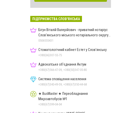
ПІДПРИЄМСТВА СЛОВ'ЯНСЬКА
Бігун Віталій Валерійович - приватний нотаріус
Слов'янського міського нотаріального округу
Дон.обл.
0506555431
Стоматологічний кабінет Естет у Слов'янську
+380(66)307-55-75
Адвокатське об'єднання Актум
+380(67)566-47-09, +380(50)347-05-80
Система сповіщення населення
+380(67)340-49-59, +380(67)350-44-68
★ BusMaster ★ Переобладнання
Мікроавтобусів №1
+380(67)599-04-04