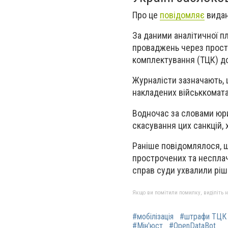
Про це
повідомляє
видан
За даними аналітичної п
проваджень через простр
комплектування (ТЦК) д
Журналісти зазначають, 
накладених військкомат
Водночас за словами юри
скасування цих санкцій,
Раніше повідомлялося, щ
прострочених та несплач
справ суди ухвалили ріш
Якщо ви помітили помилку, виділіть нео
#мобілізація
#штрафи ТЦК
#Мін'юст
#OpenDataBot