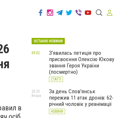
ОСТАННІ НОВИНИ
26
З’явилась петиція про
09:02
присвоєння Олексію Юкову
ня
звання Героя України
(посмертно)
СТАТТІ
За день Слов'янськ
20:23
Вчора
пережив 11 атак дронів: 62-
річний чоловік у реанімації
равил в
НОВИНИ
яч осіб.