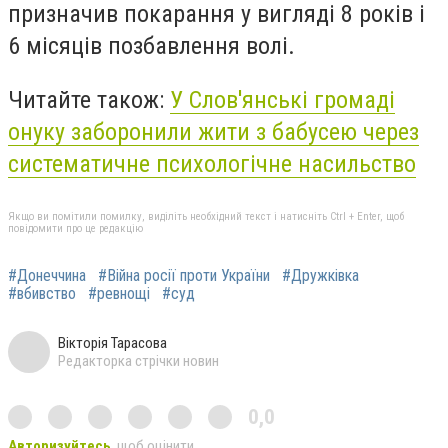
призначив покарання у вигляді 8 років і
6 місяців позбавлення волі.
Читайте також:
У Слов'янські громаді
онуку заборонили жити з бабусею через
систематичне психологічне насильство
Якщо ви помітили помилку, виділіть необхідний текст і натисніть Ctrl + Enter, щоб
повідомити про це редакцію
#Донеччина
#Війна росії проти України
#Дружківка
#вбивство
#ревнощі
#суд
Вікторія Тарасова
Редакторка стрічки новин
0,0
Авторизуйтесь
, щоб оцінити