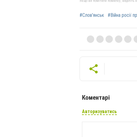
Якщо ви помітили помилку, виділіть нео
#Слов'янськ
#Війна росії п
Коментарі
Авторизуватись