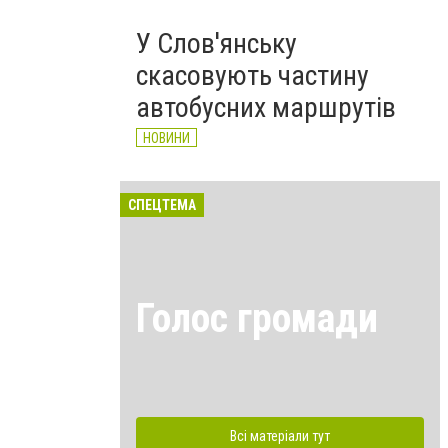
У Слов'янську
скасовують частину
автобусних маршрутів
НОВИНИ
СПЕЦТЕМА
Голос громади
Всі матеріали тут