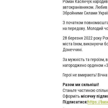
Роман Касянчук народивс
автокранівником. Любив р
Збройними Силами Украї
З початком повномасшта
на передову. Молодий чо
28 березня 2022 року Ром
міста Ізюм, виконуючи б
Донеччині.
За мужність та героїзм, 
нагороджено орденом «За
Герої не вмирають! Вічна
Разом ми сильніші!
Станьте частиною спільн
Оформіть
місячну підпи
Підписатися:
https://ba