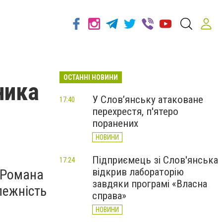
ОСТАННІ НОВИНИ
ника
У Слов’янську атаковане
17:40
перехрестя, п'ятеро
поранених
НОВИНИ
Підприємець зі Слов'янська
17:24
відкрив лабораторію
 Романа
завдяки програмі «Власна
лежність
справа»
НОВИНИ