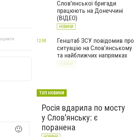
Слов'янської бригади
працюють на Донеччині
(ВІДЕО)
НОВИНИ
 оцінити
Генштаб ЗСУ повідомив про
12:00
ситуацію на Слов’янському
та найближчих напрямках
НОВИНИ
Слов’янськ обстріляли 13
11:18
разів за добу. Хроніка
великої війни: 7 серпня
ТОП НОВИНИ
НОВИНИ
Росія вдарила по мосту
у Слов'янську: є
поранена
🙂
НОВИНИ