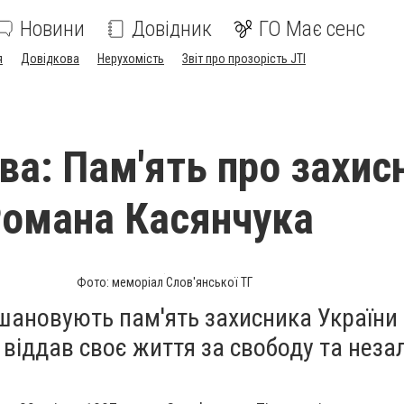
Новини
Довідник
ГО Має сенс
я
Довідкова
Нерухомість
Звіт про прозорість JTI
ава: Пам'ять про захис
Романа Касянчука
Фото: меморіал Слов'янської ТГ
вшановують пам'ять захисника України
 віддав своє життя за свободу та неза