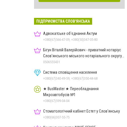
ПІДПРИЄМСТВА СЛОВ'ЯНСЬКА
Адвокатське об'єднання Актум
+380(67)566-47-09, +380(50)347-05-80
Бігун Віталій Валерійович - приватний нотаріус
Слов'янського міського нотаріального округу
Дон.обл.
0506555431
Система сповіщення населення
+380(67)340-49-59, +380(67)350-44-68
★ BusMaster ★ Переобладнання
Мікроавтобусів №1
+380(67)599-04-04
Стоматологічний кабінет Естет у Слов'янську
+380(66)307-55-75