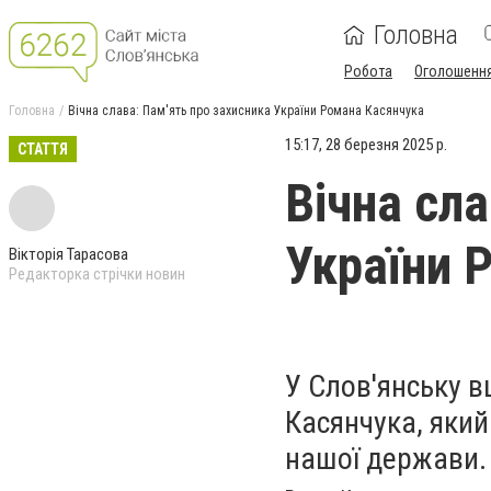
Головна
Робота
Оголошенн
Головна
Вічна слава: Пам'ять про захисника України Романа Касянчука
15:17, 28 березня 2025 р.
СТАТТЯ
Вічна сл
України 
Вікторія Тарасова
Редакторка стрічки новин
У Слов'янську 
Касянчука, який
нашої держави.