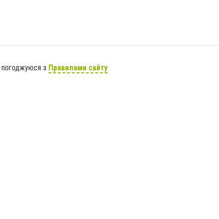
я погоджуюся з
Правилами сайту