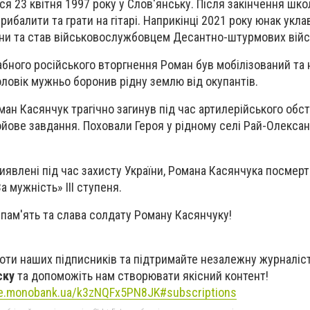
я 23 квітня 1997 року у Слов'янську. Після закінчення шк
ибалити та грати на гітарі. Наприкінці 2021 року юнак уклав
ни та став військовослужбовцем Десантно-штурмових війс
бного російського вторгнення Роман був мобілізований та
ловік мужньо боронив рідну землю від окупантів.
ан Касянчук трагічно загинув під час артилерійського обст
ойове завдання. Поховали Героя у рідному селі Рай-Олексан
виявлені під час захисту України, Романа Касянчука посмер
 мужність» III ступеня.
 пам'ять та слава солдату Роману Касянчуку!
оти наших підписників та підтримайте незалежну журналіст
ску
та допоможіть нам створювати якісний контент!
se.monobank.ua/k3zNQFx5PN8JK#subscriptions