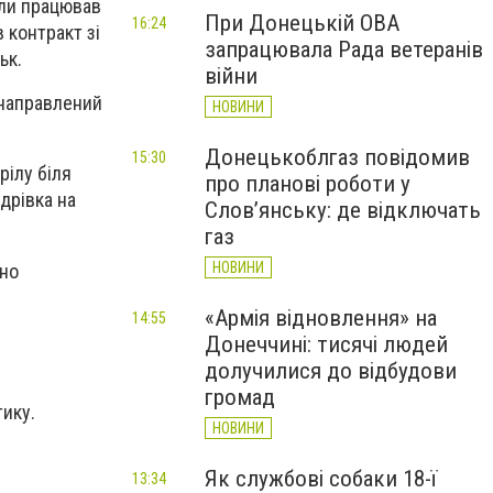
оли працював
При Донецькій ОВА
16:24
 контракт зі
запрацювала Рада ветеранів
ьк.
війни
 направлений
НОВИНИ
Донецькоблгаз повідомив
15:30
рілу біля
про планові роботи у
дрівка на
Слов’янську: де відключать
газ
НОВИНИ
тно
«Армія відновлення» на
14:55
Донеччині: тисячі людей
долучилися до відбудови
громад
ику.
НОВИНИ
Як службові собаки 18-ї
13:34