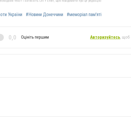
бхідний текст і натисніть Ctrl + Enter, щоб повідомити про це редакцію
роти України
#Новини Донеччини
#меморіал пам'яті
0,0
Оцініть першим
Авторизуйтесь
, щоб