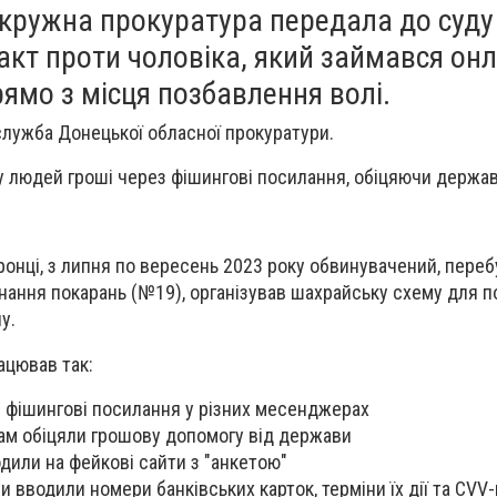
кружна прокуратура передала до суду
кт проти чоловіка, який займався он
ямо з місця позбавлення волі.
лужба Донецької обласної прокуратури.
 людей гроші через фішингові посилання, обіцяючи держав
онці, з липня по вересень 2023 року обвинувачений, пере
онання покарань (№19), організував шахрайську схему для 
у.
ацював так:
 фішингові посилання у різних месенджерах
ам обіцяли грошову допомогу від держави
дили на фейкові сайти з "анкетою"
 вводили номери банківських карток, терміни їх дії та CVV