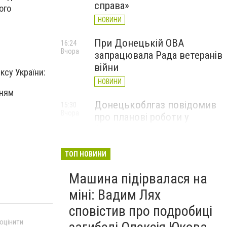
справа»
ого
НОВИНИ
При Донецькій ОВА
16:24
Вчора
запрацювала Рада ветеранів
війни
ксу України:
НОВИНИ
нням
Донецькоблгаз повідомив
15:30
Вчора
про планові роботи у
Слов’янську: де відключать
газ
ТОП НОВИНИ
НОВИНИ
Машина підірвалася на
міні: Вадим Лях
сповістив про подробиці
 оцінити