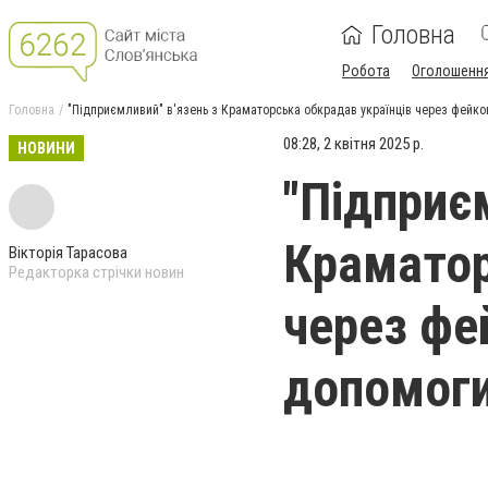
Головна
Робота
Оголошенн
Головна
"Підприємливий" в'язень з Краматорська обкрадав українців через фейко
08:28, 2 квітня 2025 р.
НОВИНИ
"Підприє
Краматор
Вікторія Тарасова
Редакторка стрічки новин
через фе
допомог