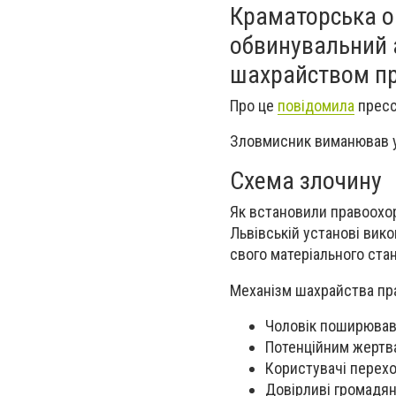
Краматорська о
обвинувальний а
шахрайством пр
Про це
повідомила
пресс
Зловмисник виманював у
Схема злочину
Як встановили правоохор
Львівській установі вик
свого матеріального стан
Механізм шахрайства пр
Чоловік поширював
Потенційним жертв
Користувачі перехо
Довірливі громадяни