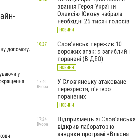
звання Героя України
Олексію Юкову набрала
лайн-
необхідні 25 тисяч голосів
НОВИНИ
Слов'янськ пережив 10
10:27
ну допомогу.
ворожих атак: є загиблий і
поранені (ВІДЕО)
НОВИНИ
буваючи у
У Слов’янську атаковане
покращення
17:40
Вчора
перехрестя, п'ятеро
поранених
НОВИНИ
Підприємець зі Слов'янська
17:24
Вчора
відкрив лабораторію
завдяки програмі «Власна
-коди