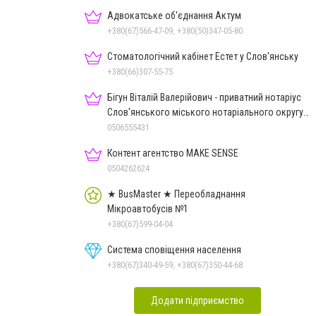
Адвокатське об'єднання Актум
+380(67)566-47-09, +380(50)347-05-80
Стоматологічний кабінет Естет у Слов'янську
+380(66)307-55-75
Бігун Віталій Валерійович - приватний нотаріус
Слов'янського міського нотаріального округу
Дон.обл.
0506555431
Контент агентство MAKE SENSE
0504262624
★ BusMaster ★ Переобладнання
Мікроавтобусів №1
+380(67)599-04-04
Система сповіщення населення
+380(67)340-49-59, +380(67)350-44-68
Додати підприємство