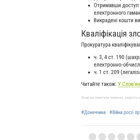
Отримавши доступ д
електронного гама
Викрадені кошти ви
Кваліфікація зл
Прокуратура кваліфікувал
ч. 3, 4 ст. 190 (ш
електронно-обчисл
ч. 1 ст. 209 (легал
Читайте також:
У Слов’я
Якщо ви помітили помилку, виділіть нео
#Донеччина
#Війна росії п