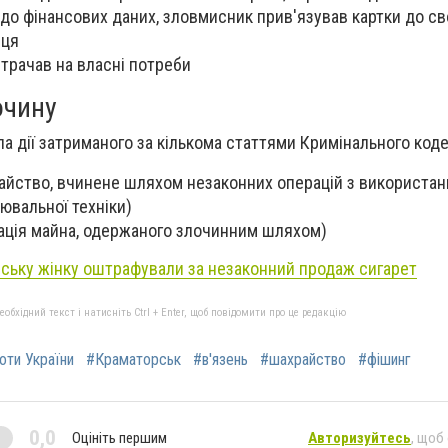
о фінансових даних, зловмисник прив'язував картки до св
нця
трачав на власні потреби
очину
а дії затриманого за кількома статтями Кримінального коде
ахрайство, вчинене шляхом незаконних операцій з використа
ювальної техніки)
ізація майна, одержаного злочинним шляхом)
нську жінку оштрафували за незаконний продаж сигарет
бхідний текст і натисніть Ctrl + Enter, щоб повідомити про це редакцію
роти України
#Краматорськ
#в'язень
#шахрайство
#фішинг
0,0
Оцініть першим
Авторизуйтесь
, щоб