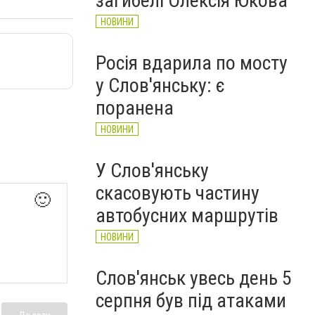
загибелі Олексія Юкова
НОВИНИ
Росія вдарила по мосту
у Слов'янську: є
поранена
НОВИНИ
У Слов'янську
скасовують частину
🙂
автобусних маршрутів
НОВИНИ
Слов'янськ увесь день 5
серпня був під атаками