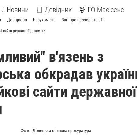
Новини
Довідник
ГО Має сенс
я
Довідкова
Нерухомість
Звіт про прозорість JTI
ві сайти державної допомоги
мливий" в'язень з
ська обкрадав україн
йкові сайти державної
и
Фото: Донецька обласна прокуратура