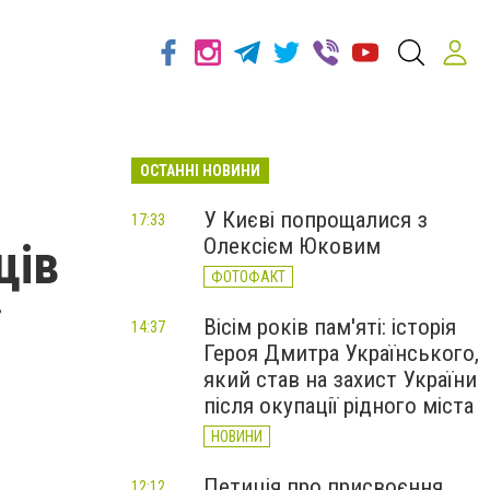
ОСТАННІ НОВИНИ
У Києві попрощалися з
17:33
Олексієм Юковим
ців
ФОТОФАКТ
Вісім років пам'яті: історія
14:37
Героя Дмитра Українського,
який став на захист України
після окупації рідного міста
НОВИНИ
Петиція про присвоєння
12:12