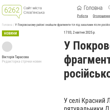
Головна
Робота
Оголошенн
Головна
У Покровському районі знайшли фрагменти тіл під завалами після російс
17:03, 2 квітня 2025 р.
НОВИНИ
У Покров
фрагмент
Вікторія Тарасова
Редакторка стрічки новин
російськ
У селі Красний 
рятувальники Д