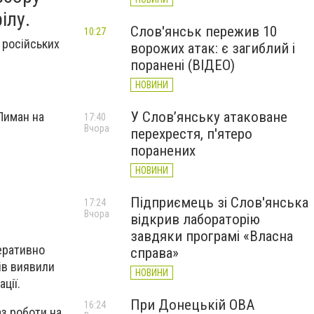
ілу.
Слов'янськ пережив 10
10:27
 російських
ворожих атак: є загиблий і
поранені (ВІДЕО)
НОВИНИ
У Слов’янську атаковане
 Лиман на
17:40
Вчора
перехрестя, п'ятеро
поранених
НОВИНИ
Підприємець зі Слов'янська
17:24
Вчора
відкрив лабораторію
завдяки програмі «Власна
еративно
справа»
ів виявили
НОВИНИ
ції.
При Донецькій ОВА
16:24
аз роботи на