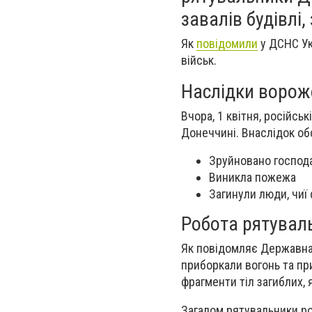
завалів будівлі
Як
повідомили
у ДСНС Укр
військ.
Наслідки ворож
Вчора, 1 квітня, російс
Донеччині. Внаслідок об
Зруйновано господ
Виникла пожежа
Загинули люди, чиї
Робота рятувал
Як повідомляє Державна 
приборкали вогонь та пр
фрагменти тіл загиблих, 
Загалом рятувальники ро