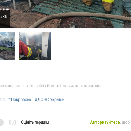
ська
бхідний текст і натисніть Ctrl + Enter, щоб повідомити про це редакцію
ріл
#Покровськ
#ДСНС України
0,0
Оцініть першим
Авторизуйтесь
, щоб