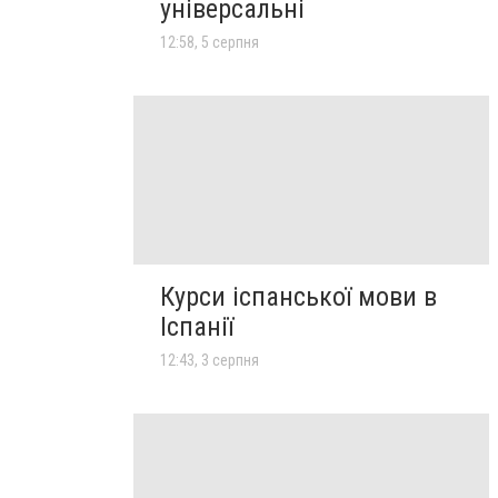
універсальні
12:58, 5 серпня
Курси іспанської мови в
Іспанії
12:43, 3 серпня