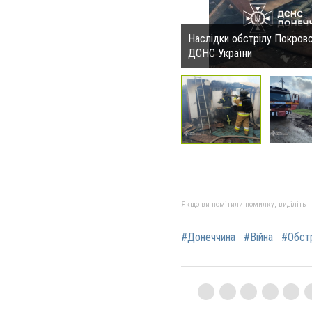
Наслідки обстрілу Покров
ДСНС України
Якщо ви помітили помилку, виділіть нео
#Донеччина
#Війна
#Обст