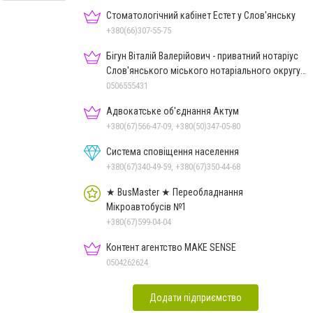
Стоматологічний кабінет Естет у Слов'янську
+380(66)307-55-75
Бігун Віталій Валерійович - приватний нотаріус
Слов'янського міського нотаріального округу
Дон.обл.
0506555431
Адвокатське об'єднання Актум
+380(67)566-47-09, +380(50)347-05-80
Система сповіщення населення
+380(67)340-49-59, +380(67)350-44-68
★ BusMaster ★ Переобладнання
Мікроавтобусів №1
+380(67)599-04-04
Контент агентство MAKE SENSE
0504262624
Додати підприємство