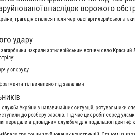
, зруйнованої внаслідок ворожого обстр
аїни, трагедія сталася після чергової артилерійської атаки
ого удару
ькі загарбники накрили артилерійським вогнем село Красний
стрілу:
арчу споруду
 фрагменти тіл виявлено під завалами
ьників
служба України з надзвичайних ситуацій, рятувальники оп
иступили до розбору завалів. Під час цих робіт серед уламк
які передали відповідним службам для подальшої ідентифіка
зібрали три тонни зруйнованих конструкцій. Станом на зар