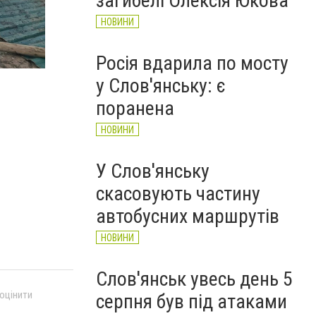
загибелі Олексія Юкова
НОВИНИ
Наслідки обстрілу Покровська
ДСНС України
Росія вдарила по мосту
у Слов'янську: є
поранена
НОВИНИ
У Слов'янську
скасовують частину
автобусних маршрутів
НОВИНИ
Слов'янськ увесь день 5
 оцінити
серпня був під атаками