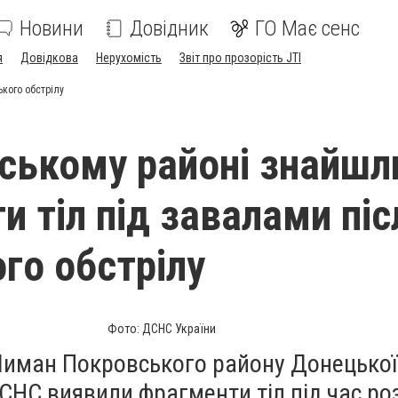
Новини
Довідник
ГО Має сенс
я
Довідкова
Нерухомість
Звіт про прозорість JTI
ького обстрілу
ському районі знайшл
и тіл під завалами піс
ого обстрілу
Фото: ДСНС України
Лиман Покровського району Донецької
СНС виявили фрагменти тіл під час ро