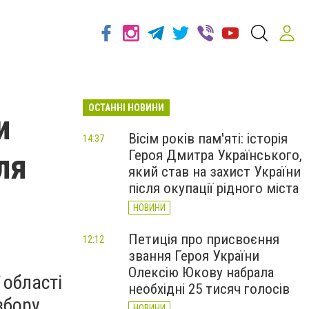
ОСТАННІ НОВИНИ
и
Вісім років пам'яті: історія
14:37
Героя Дмитра Українського,
ля
який став на захист України
після окупації рідного міста
НОВИНИ
Петиція про присвоєння
12:12
звання Героя України
Олексію Юкову набрала
 області
необхідні 25 тисяч голосів
збору
НОВИНИ