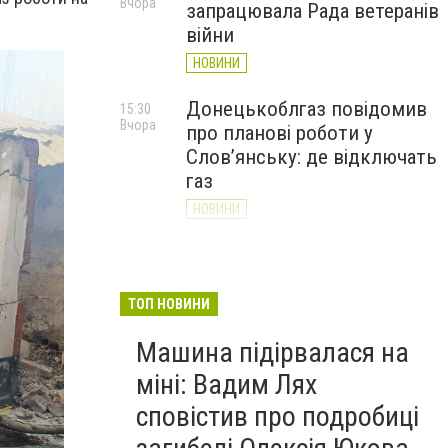
Вчора
запрацювала Рада ветеранів
війни
НОВИНИ
Донецькоблгаз повідомив
15:30
Вчора
про планові роботи у
Слов’янську: де відключать
газ
НОВИНИ
«Армія відновлення» на
14:55
Вчора
Донеччині: тисячі людей
долучилися до відбудови
ТОП НОВИНИ
громад
Машина підірвалася на
НОВИНИ
міні: Вадим Лях
сповістив про подробиці