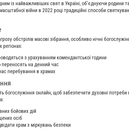
ним із найважливіших свят в Україні, об'єднуючи родини т
масштабної війни в 2022 році традиційні способи святкува
е
грозу обстрілів масові зібрання, особливо нічні богослужін
 регіонах:
оводяться з урахуванням комендантської години
 переносять на денний час
час перебування в храмах
іння
ь богослужіння онлайн, щоб забезпечити духовні потреби 
я:
вних бойових дій
щених осіб
двідати храм з міркувань безпеки