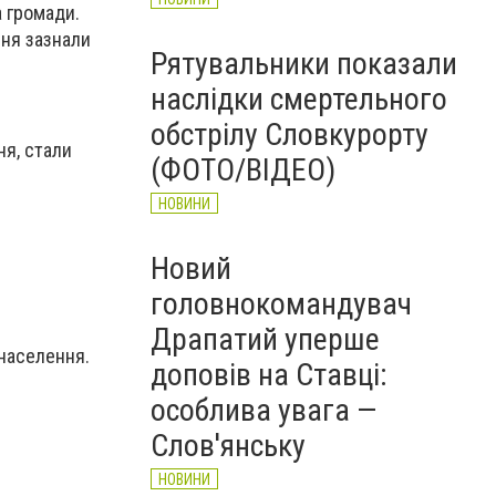
а громади.
ння зазнали
Рятувальники показали
наслідки смертельного
обстрілу Словкурорту
ня, стали
(ФОТО/ВІДЕО)
НОВИНИ
Новий
головнокомандувач
Драпатий уперше
населення.
доповів на Ставці:
особлива увага —
Слов'янську
НОВИНИ