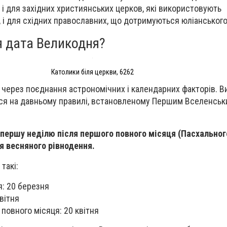
 і для західних християнських церков, які використовують
, і для східних православних, що дотримуються юліанськог
я дата Великодня?
Католики біля церкви, 6262
через поєднання астрономічних і календарних факторів. 
ься на давньому правилі, встановленому Першим Вселенськ
першу неділю після першого повного місяця (Пасхальног
я весняного рівнодення.
такі:
: 20 березня
вітня
 повного місяця: 20 квітня