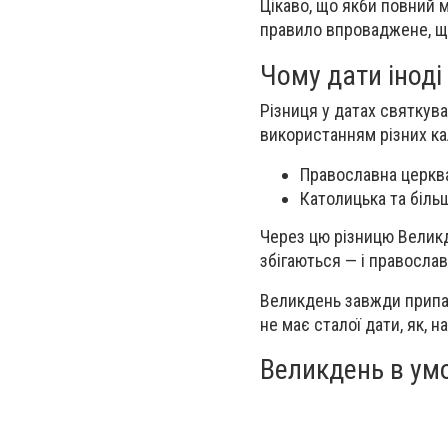
Цікаво, що якби повний м
правило впроваджене, що
Чому дати іноді
Різниця у датах святкув
використанням різних ка
Православна церкв
Католицька та біль
Через цю різницю Великд
збігаються — і православ
Великдень завжди припада
не має сталої дати, як, н
Великдень в умо