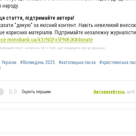
о народу.
я стаття, підтримайте автора!
казати "дякую" за якісний контент. Навіть невеликий внес
е корисних матеріалів. Підтримайте незалежну журналісти
base.monobank.ua/k3zNQFx5PN8JK#donate
бхідний текст і натисніть Ctrl + Enter, щоб повідомити про це редакцію
и України
#Великдень 2025
#католицька пасха
#християнська па
і
0,0
Оцініть першим
Авторизуйтесь
, щоб