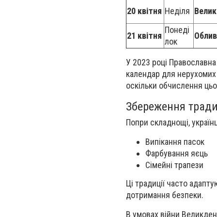
20 квітня
Неділя
Велик
Понеді
21 квітня
Облив
лок
У 2023 році Православна
календар для нерухомих
оскільки обчислення цьо
Збереження тради
Попри складнощі, україн
Випікання пасок
Фарбування яєць
Сімейні трапези
Ці традиції часто адапт
дотримання безпеки.
В умовах війни Великден