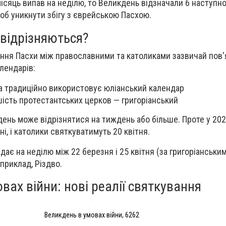
ісяць випав на неділю, то Великдень відзначали б наступної
б уникнути збігу з єврейською Пасхою.
 відрізняються?
ання Пасхи між православними та католиками зазвичай пов'
лендарів:
а традиційно використовує юліанський календар
шість протестантських церков — григоріанський
ень може відрізнятися на тиждень або більше. Проте у 2025
ні, і католики святкуватимуть 20 квітня.
є на неділю між 22 березня і 25 квітня (за григоріанським
априклад, Різдво.
вах війни: нові реалії святкування
Великдень в умовах війни, 6262