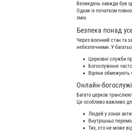
Великдень завжди був од
Однак із початком повно
змін.
Безпека понад ус
Через воєнний стан та за
небезпечними. У багатьох
Церковні служби пр
Богослужіння часто
Віряни обмежують 
Онлайн-богослуж
Багато церков транслюют
Це особливо важливо дл
Людей у зонах акти
Внутрішньо перемі
Тих, хто не може ві