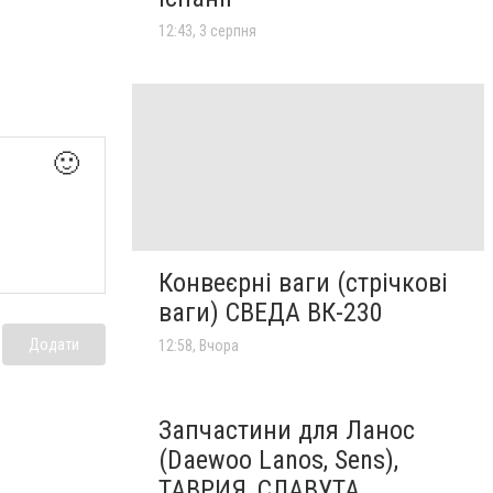
12:43, 3 серпня
🙂
Конвеєрні ваги (стрічкові
ваги) СВЕДА ВК-230
Додати
12:58, Вчора
Запчастини для Ланос
(Daewoo Lanos, Sens),
ТАВРИЯ, СЛАВУТА,