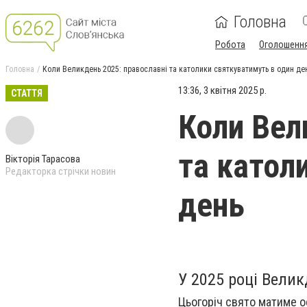
Головна
Робота
Оголошенн
Головна
Коли Великдень 2025: православні та католики святкуватимуть в один де
13:36, 3 квітня 2025 р.
СТАТТЯ
Коли Вел
та катол
Вікторія Тарасова
Редакторка стрічки новин
день
У 2025 році Велик
Цьогоріч свято матиме о