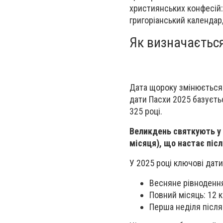
християнських конфесій:
григоріанський календар
Як визначаєтьс
Дата щороку змінюється 
дати Пасхи 2025 базуєт
325 році.
Великдень святкують у 
місяця), що настає післ
У 2025 році ключові дати 
Весняне рівнодення
Повний місяць: 12 к
Перша неділя після