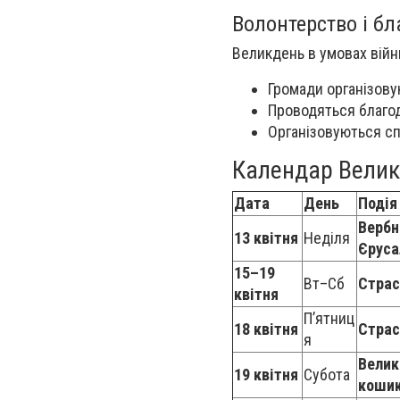
Волонтерство і бл
Великдень в умовах війн
Громади організову
Проводяться благод
Організовуються сп
Календар Велик
Дата
День
Подія
Вербн
13 квітня
Неділя
Єруса
15–19
Вт–Сб
Страс
квітня
П’ятниц
18 квітня
Страс
я
Велик
19 квітня
Субота
кошик