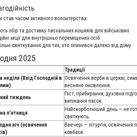
агодійність
и став часом активного волонтерства:
ють збір та доставку пасхальних кошиків для військових
ійні акції для внутрішньо переміщених осіб
ільні святкування для тих, хто опинився далеко від дому
одня 2025
Традиції
а неділя (Вхід Господній в
Освячення верби в церкві, сим
лим)
весняне оновлення.
Піст, прибирання, духовна підго
ний тиждень
випікання пасок.
Найскорботніший день — не гот
на п’ятниця
святкують.
одня ніч (освячення
Ввечері — літургія, освячення п
ів)
ковбаси.