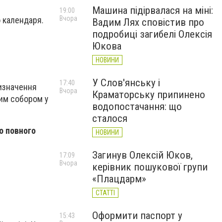
Машина підірвалася на міні:
19:00
Вчора
о календаря.
Вадим Лях сповістив про
подробиці загибелі Олексія
Юкова
НОВИНИ
У Слов'янську і
17:40
Визначення
Вчора
Краматорську припинено
им собором у
водопостачання: що
сталося
о повного
НОВИНИ
Загинув Олексій Юков,
17:09
Вчора
керівник пошукової групи
«Плацдарм»
СТАТТІ
Оформити паспорт у
15:43