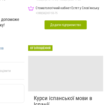
Стоматологічний кабінет Естет у Слов'янську
+380(66)307-55-75
ок допоможе
ку!
Додати підприємство
сха
ОГОЛОШЕННЯ
 оцінити
Курси іспанської мови в
Іспанії