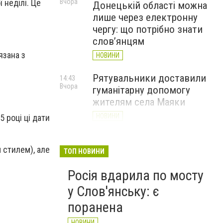
Вчора
 неділі. Це
Донецькій області можна
лише через електронну
чергу: що потрібно знати
слов’янцям
язана з
НОВИНИ
Рятувальники доставили
14:43
Вчора
гуманітарну допомогу
жителям села Маяки
НОВИНИ
 році ці дати
«Я і Донеччина»: стартувала
13:52
Вчора
 стилем), але
онлайн-акція до Дня молоді
ТОП НОВИНИ
НОВИНИ
Росія вдарила по мосту
у Слов'янську: є
поранена
НОВИНИ