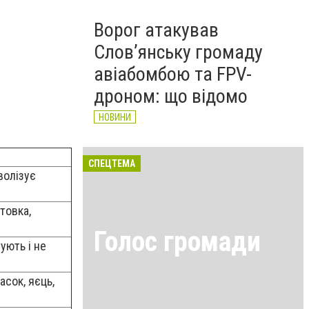
Ворог атакував
Слов’янську громаду
авіабомбою та FPV-
дроном: що відомо
НОВИНИ
СПЕЦТЕМА
волізує
товка,
Голос громади
ують і не
асок, яєць,