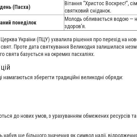
Вітання “Христос Воскрес!”, сі
день (Пасха)
святковий сніданок.
Молодь обливається водою — н
аний понеділок
здоров’я.
 Церква України (ПЦУ) ухвалила рішення про перехід на но
 свят. Проте дата святкування Великодня залишилася незм
го свята базується на окремих пасхаліях.
цій
ці намагаються зберегти традиційні великодні обряди:
уються до нових умов, з урахуванням обмежених ресурсів та
ь набув ще більшого значення як символ надії, відродження