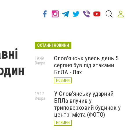
ОСТАННІ НОВИНИ
вні
Слов'янськ увесь день 5
19:49
Вчора
серпня був під атаками
один
БпЛА - Лях
НОВИНИ
У Слов’янську ударний
19:17
Вчора
БПЛа влучив у
триповерховий будинок у
центрі міста (ФОТО)
НОВИНИ