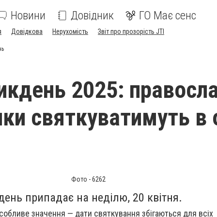
Новини
Довідник
ГО Має сенс
я
Довідкова
Нерухомість
Звіт про прозорість JTI
нь
икдень 2025: правосла
ики святкуватимуть в 
Фото - 6262
день припадає на неділю, 20 квітня.
собливе значення — дати святкування збігаються для всіх