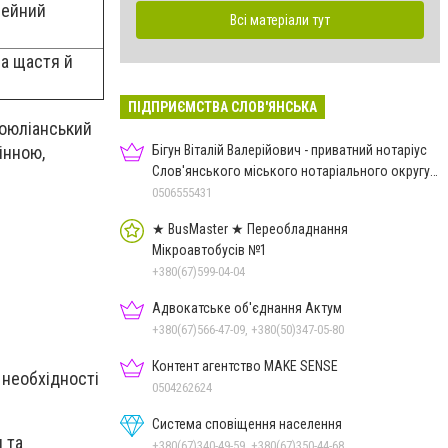
мейний
Всі матеріали тут
а щастя й
ПІДПРИЄМСТВА СЛОВ'ЯНСЬКА
воюліанський
Бігун Віталій Валерійович - приватний нотаріус
інною,
Слов'янського міського нотаріального округу
Дон.обл.
0506555431
★ BusMaster ★ Переобладнання
Мікроавтобусів №1
+380(67)599-04-04
Адвокатське об'єднання Актум
+380(67)566-47-09, +380(50)347-05-80
Контент агентство MAKE SENSE
 необхідності
0504262624
Система сповіщення населення
 та
+380(67)340-49-59, +380(67)350-44-68