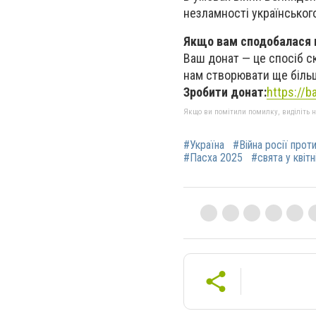
незламності українськог
Якщо вам сподобалася ц
Ваш донат — це спосіб с
нам створювати ще більш
Зробити донат:
https://
Якщо ви помітили помилку, виділіть нео
#Україна
#Війна росії прот
#Пасха 2025
#свята у квітн