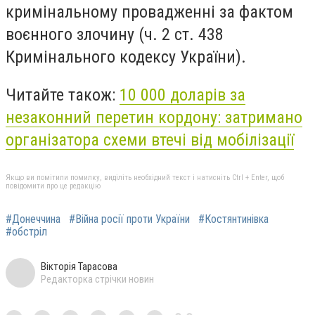
кримінальному провадженні за фактом
воєнного злочину (ч. 2 ст. 438
Кримінального кодексу України).
Читайте також:
10 000 доларів за
незаконний перетин кордону: затримано
організатора схеми втечі від мобілізації
Якщо ви помітили помилку, виділіть необхідний текст і натисніть Ctrl + Enter, щоб
повідомити про це редакцію
#Донеччина
#Війна росії проти України
#Костянтинівка
#обстріл
Вікторія Тарасова
Редакторка стрічки новин