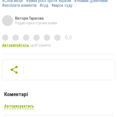
#Слов'янськ
#Війна росії проти України
#Новини Донеччини
#несплата аліментів
#суд
#вирок суду
Вікторія Тарасова
Редакторка стрічки новин
0,0
Авторизуйтесь
, щоб оцінити
Коментарі
Авторизуватись