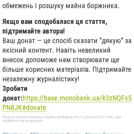
обмежень і розшуку майна боржника.
Якщо вам сподобалася ця стаття,
підтримайте автора!
Ваш донат — це спосіб сказати "дякую" за
якісний контент. Навіть невеликий
внесок допоможе нам створювати ще
більше корисних матеріалів. Підтримайте
незалежну журналістику!
Зробити
донат:
https://base.monobank.ua/k3zNQFx5
PN8JK#donate
Якщо ви помітили помилку, виділіть необхідний текст і натисніть Ctrl + Enter, щоб
повідомити про це редакцію