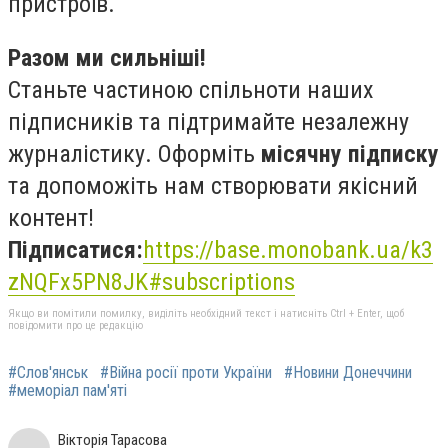
пристроїв.
Разом ми сильніші!
Станьте частиною спільноти наших
підписників та підтримайте незалежну
журналістику. Оформіть
місячну підписку
та допоможіть нам створювати якісний
контент!
Підписатися:
https://base.monobank.ua/k3
zNQFx5PN8JK#subscriptions
Якщо ви помітили помилку, виділіть необхідний текст і натисніть Ctrl + Enter, щоб
повідомити про це редакцію
#Слов'янськ
#Війна росії проти України
#Новини Донеччини
#меморіал пам'яті
Вікторія Тарасова