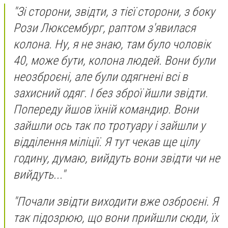
"Зі сторони, звідти, з тієї сторони, з боку
Рози Люксембург, раптом з'явилася
колона. Ну, я не знаю, там було чоловік
40, може бути, колона людей. Вони були
неозброєні, але були одягнені всі в
захисний одяг. І без зброї йшли звідти.
Попереду йшов їхній командир. Вони
зайшли ось так по тротуару і зайшли у
відділення міліції. Я тут чекав ще цілу
годину, думаю, вийдуть вони звідти чи не
вийдуть..."
"Почали звідти виходити вже озброєні. Я
так підозрюю, що вони прийшли сюди, їх