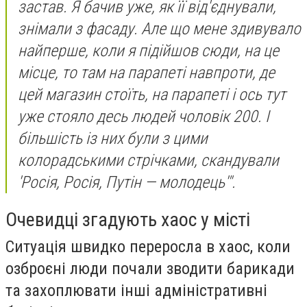
застав. Я бачив уже, як її від'єднували,
знімали з фасаду. Але що мене здивувало
найперше, коли я підійшов сюди, на це
місце, то там на парапеті навпроти, де
цей магазин стоїть, на парапеті і ось тут
уже стояло десь людей чоловік 200. І
більшість із них були з цими
колорадськими стрічками, скандували
'Росія, Росія, Путін — молодець'".
Очевидці згадують хаос у місті
Ситуація швидко переросла в хаос, коли
озброєні люди почали зводити барикади
та захоплювати інші адміністративні