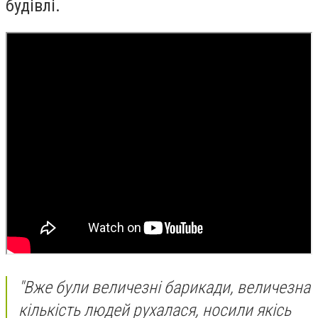
будівлі.
"Вже були величезні барикади, величезна
кількість людей рухалася, носили якісь