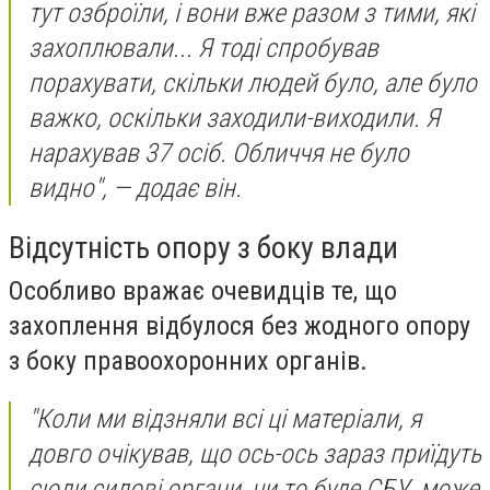
тут озброїли, і вони вже разом з тими, які
захоплювали... Я тоді спробував
порахувати, скільки людей було, але було
важко, оскільки заходили-виходили. Я
нарахував 37 осіб. Обличчя не було
видно", — додає він.
Відсутність опору з боку влади
Особливо вражає очевидців те, що
захоплення відбулося без жодного опору
з боку правоохоронних органів.
"Коли ми відзняли всі ці матеріали, я
довго очікував, що ось-ось зараз приїдуть
сюди силові органи, чи то буде СБУ, може