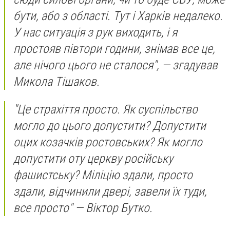
бути, або з області. Тут і Харків недалеко.
У нас ситуація з рук виходить, і я
простояв півтори години, знімав все це,
але нічого цього не сталося", — згадував
Микола Тішаков.
"Це страхіття просто. Як суспільство
могло до цього допустити? Допустити
оцих козачків ростовських? Як могло
допустити оту церкву російську
фашистську? Міліцію здали, просто
здали, відчинили двері, завели їх туди,
все просто" — Віктор Бутко.