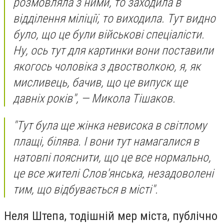
розмовляла з ними, то заходила в
відділення міліції, то виходила. Тут видно
було, що це були військові спеціалісти.
Ну, ось тут для картинки вони поставили
якогось чоловіка з двостволкою, я, як
мисливець, бачив, що це випуск ще
давніх років", — Микола Тішаков.
"Тут була ще жінка невисока в світлому
плащі, білява. І вони тут намагалися в
натовпі пояснити, що це все нормально,
це все жителі Слов'янська, незадоволені
тим, що відбувається в місті".
Неля Штепа, тодішній мер міста, публічно