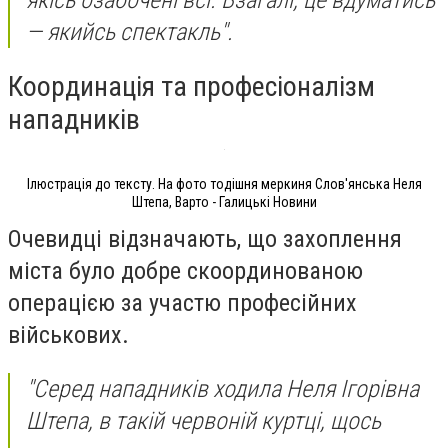
якісь озабочені всі. Взагалі, це вдуматись
— якийсь спектакль".
Координація та професіоналізм
нападників
Ілюстрація до тексту. На фото тодішня меркиня Слов'янська Неля
Штепа, Варто - Галицькі Новини
Очевидці відзначають, що захоплення
міста було добре скоординованою
операцією за участю професійних
військових.
"Серед нападників ходила Неля Ігорівна
Штепа, в такій червоній куртці, щось