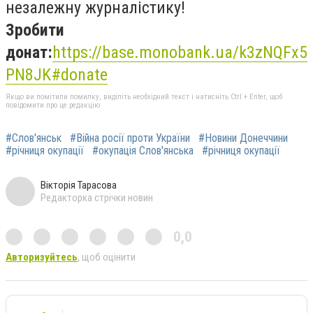
незалежну журналістику!
Зробити
донат:
https://base.monobank.ua/k3zNQFx5
PN8JK#donate
Якщо ви помітили помилку, виділіть необхідний текст і натисніть Ctrl + Enter, щоб
повідомити про це редакцію
#Слов'янськ
#Війна росії проти України
#Новини Донеччини
#річниця окупації
#окупація Слов'янська
#річниця окупації
Вікторія Тарасова
Редакторка стрічки новин
0,0
Авторизуйтесь
, щоб оцінити