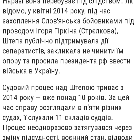
Наразі вона перебуває під слідством. Як
відомо, у квітні 2014 року, під час
захоплення Слов'янська бойовиками під
проводом Ігоря Гіркіна (Стрєлкова),
Штепа публічно підтримувала дії
сепаратистів, закликала не чинити їм
опору та просила президента рф ввести
війська в Україну.
Судовий процес над Штепою триває з
2014 року — вже понад 10 років. За цей
час справу розглядали в п'яти різних
судах, її слухали 11 складів суддів.
Процес неодноразово затягувався через
зміну підсудності, воєнний стан, відводи