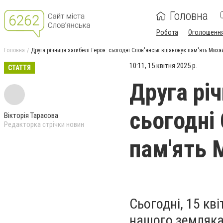
Головна
Робота
Оголошенн
Головна
Друга річниця загибелі Героя: сьогодні Слов'янськ вшановує пам'ять Мих
10:11, 15 квітня 2025 р.
СТАТТЯ
Друга річ
сьогодні
Вікторія Тарасова
Редакторка стрічки новин
пам'ять 
Сьогодні, 15 кві
нашого земляка,