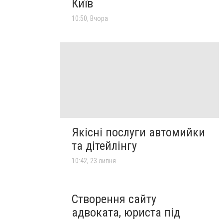
Київ
10:50, Вчора
Якісні послуги автомийки
та дітейлінгу
10:42, 23 липня
Створення сайту
адвоката, юриста під