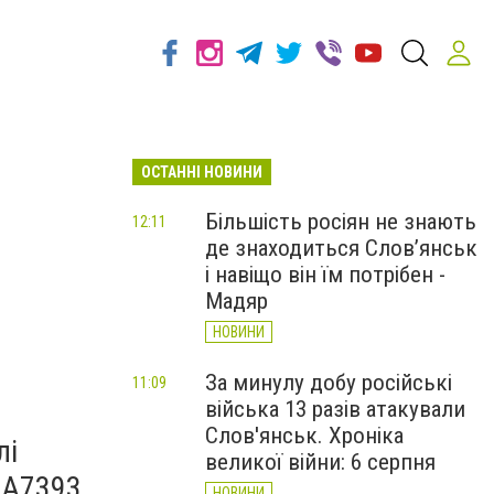
ОСТАННІ НОВИНИ
Більшість росіян не знають
12:11
де знаходиться Слов’янськ
і навіщо він їм потрібен -
Мадяр
НОВИНИ
За минулу добу російські
11:09
війська 13 разів атакували
Слов'янськ. Хроніка
лі
великої війни: 6 серпня
и А7393
НОВИНИ