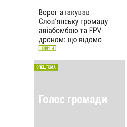
Ворог атакував
Слов’янську громаду
авіабомбою та FPV-
дроном: що відомо
НОВИНИ
СПЕЦТЕМА
Голос громади