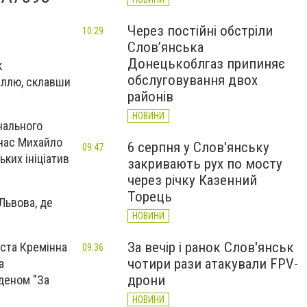
Через постійні обстріли
10:29
Слов’янська
Донецькоблгаз припиняє
к
обслуговування двох
аллю, склавши
районів
НОВИНИ
нального
 час Михайло
6 серпня у Слов'янську
09:47
ких ініціатив
закривають рух по мосту
через річку Казенний
Торець
Львова, де
НОВИНИ
За вечір і ранок Слов'янськ
іста Кремінна
09:36
чотири рази атакували FPV-
а
дрони
деном "За
НОВИНИ