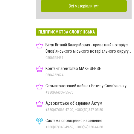
Всі матеріали тут
ПІДПРИЄМСТВА СЛОВ'ЯНСЬКА
Бігун Віталій Валерійович - приватний нотаріус
Слов'янського міського нотаріального округу
Дон.обл.
0506555431
Контент агентство MAKE SENSE
0504262624
Стоматологічний кабінет Естет у Слов'янську
+380(66)307-55-75
Адвокатське об'єднання Актум
+380(67)566-47-09, +380(50)347-05-80
Система сповіщення населення
+380(67)340-49-59, +380(67)350-44-68