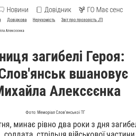
Новини
Довідник
ГО Має сенс
я
Довідкова
Нерухомість
Звіт про прозорість JTI
айла Алексєєнка
ниця загибелі Героя:
 Слов'янськ вшановує
Михайла Алексєєнка
Фото: Меморіал Слов'янської ТГ
тня, минає рівно два роки з дня загибе
 солдата, стрільця військової частин