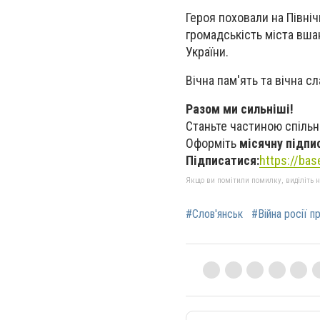
Героя поховали на Північ
громадськість міста вша
України.
Вічна пам'ять та вічна с
Разом ми сильніші!
Станьте частиною спільн
Оформіть
місячну підпи
Підписатися:
https://ba
Якщо ви помітили помилку, виділіть нео
#Слов'янськ
#Війна росії п