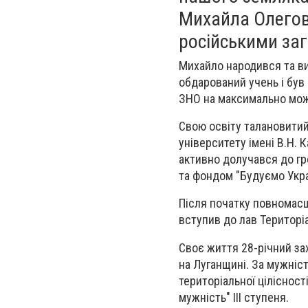
Михайла Олегови
російськими за
Михайло народився та вир
обдарований учень і був
ЗНО на максимально можл
Свою освіту талановитий
університету імені В.Н. 
активно долучався до гр
та фондом "Будуємо Укра
Після початку повномас
вступив до лав Територіа
Своє життя 28-річний за
на Луганщині. За мужніст
територіальної ціліснос
мужність" III ступеня.