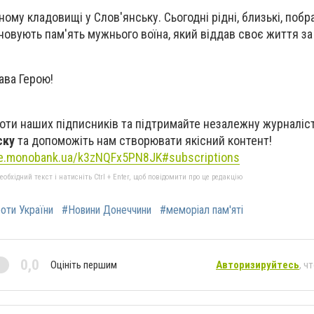
ному кладовищі у Слов'янську. Сьогодні рідні, близькі, побр
новують пам'ять мужнього воїна, який віддав своє життя з
лава Герою!
оти наших підписників та підтримайте незалежну журналіст
ску
та допоможіть нам створювати якісний контент!
se.monobank.ua/k3zNQFx5PN8JK#subscriptions
бхідний текст і натисніть Ctrl + Enter, щоб повідомити про це редакцію
роти України
#Новини Донеччини
#меморіал пам'яті
0,0
Оцініть першим
Авторизируйтесь
, ч