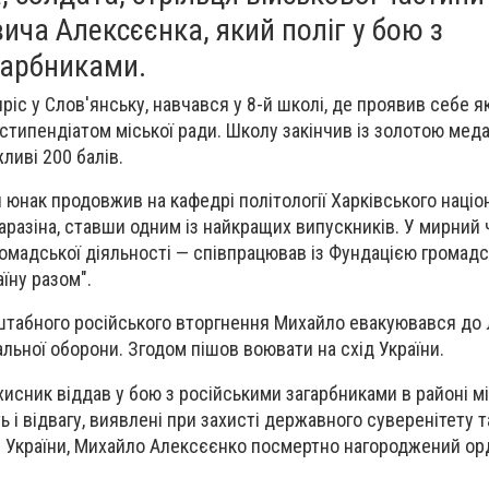
ча Алексєєнка, який поліг у бою з
гарбниками.
іс у Слов'янську, навчався у 8-й школі, де проявив себе я
 стипендіатом міської ради. Школу закінчив із золотою мед
иві 200 балів.
 юнак продовжив на кафедрі політології Харківського націо
Каразіна, ставши одним із найкращих випускників. У мирний
омадської діяльності — співпрацював із Фундацією громадсь
їну разом".
штабного російського вторгнення Михайло евакуювався до 
льної оборони. Згодом пішов воювати на схід України.
хисник віддав у бою з російськими загарбниками в районі м
ь і відвагу, виявлені при захисті державного суверенітету т
ті України, Михайло Алексєєнко посмертно нагороджений ор