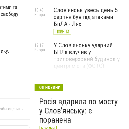
атими та
Слов'янськ увесь день 5
19:49
а свободу
Вчора
серпня був під атаками
БпЛА - Лях
НОВИНИ
У Слов’янську ударний
19:17
Вчора
ику.
БПЛа влучив у
триповерховий будинок у
центрі міста (ФОТО)
НОВИНИ
Машина підірвалася на міні:
19:00
ТОП НОВИНИ
Вчора
Вадим Лях сповістив про
Росія вдарила по мосту
подробиці загибелі Олексія
Юкова
у Слов'янську: є
тобы оценить
НОВИНИ
поранена
НОВИНИ