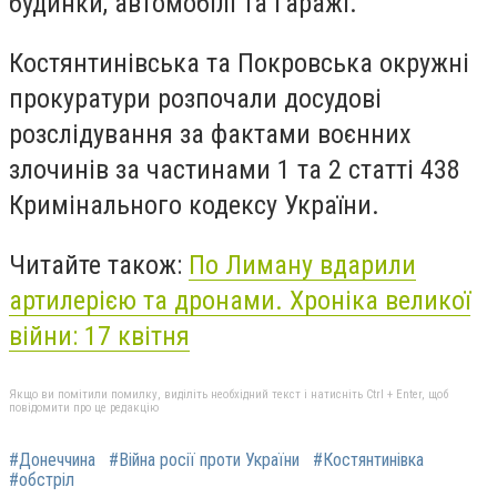
будинки, автомобілі та гаражі.
Костянтинівська та Покровська окружні
прокуратури розпочали досудові
розслідування за фактами воєнних
злочинів за частинами 1 та 2 статті 438
Кримінального кодексу України.
Читайте також:
По Лиману вдарили
артилерією та дронами. Хроніка великої
війни: 17 квітня
Якщо ви помітили помилку, виділіть необхідний текст і натисніть Ctrl + Enter, щоб
повідомити про це редакцію
#Донеччина
#Війна росії проти України
#Костянтинівка
#обстріл