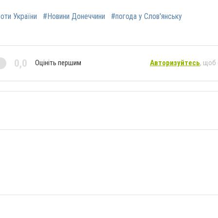
роти України
#Новини Донеччини
#погода у Слов'янську
0,0
Оцініть першим
Авторизуйтесь
, щоб