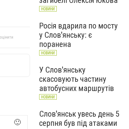
загибелі Олексія Юкова
НОВИНИ
Росія вдарила по мосту
у Слов'янську: є
 оцінити
поранена
НОВИНИ
У Слов'янську
скасовують частину
автобусних маршрутів
НОВИНИ
Слов'янськ увесь день 5
🙂
серпня був під атаками