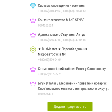
Система сповіщення населення
+380(67)340-49-59, +380(67)350-44-68
Контент агентство MAKE SENSE
0504262624
Адвокатське об'єднання Актум
+380(67)566-47-09, +380(50)347-05-80
★ BusMaster ★ Переобладнання
Мікроавтобусів №1
+380(67)599-04-04
Стоматологічний кабінет Естет у Слов'янську
+380(66)307-55-75
Бігун Віталій Валерійович - приватний нотаріус
Слов'янського міського нотаріального округу
Дон.обл.
0506555431
Додати підприємство