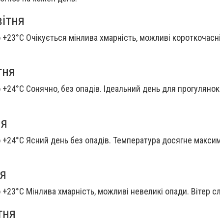
вітня
 +23°C Очікується мінлива хмарність, можливі короткочасні
тня
 +24°C Сонячно, без опадів. Ідеальний день для прогулянок
ня
о +24°C Ясний день без опадів. Температура досягне макси
ня
 +23°C Мінлива хмарність, можливі невеликі опади. Вітер с
тня