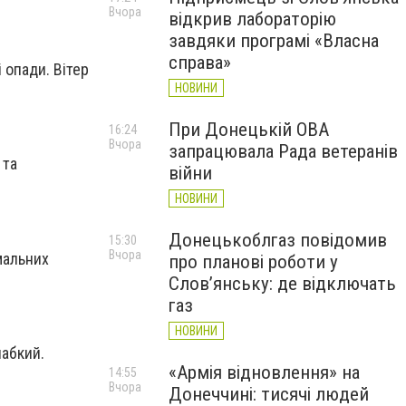
Вчора
відкрив лабораторію
завдяки програмі «Власна
справа»
 опади. Вітер
НОВИНИ
При Донецькій ОВА
16:24
Вчора
запрацювала Рада ветеранів
 та
війни
НОВИНИ
Донецькоблгаз повідомив
15:30
Вчора
мальних
про планові роботи у
Слов’янську: де відключать
газ
НОВИНИ
лабкий.
«Армія відновлення» на
14:55
Вчора
Донеччині: тисячі людей