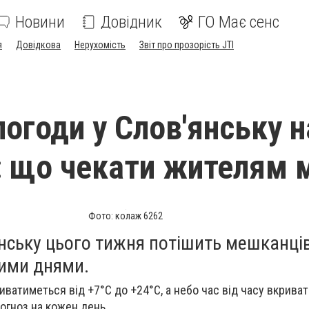
Новини
Довідник
ГО Має сенс
я
Довідкова
Нерухомість
Звіт про прозорість JTI
погоди у Слов'янську н
 що чекати жителям м
Фото: колаж 6262
янську цього тижня потішить мешканці
ими днями.
иватиметься від +7°C до +24°C, а небо час від часу вкрива
огноз на кожен день.