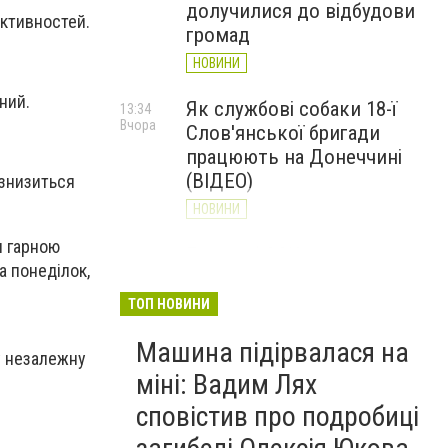
долучилися до відбудови
активностей.
громад
НОВИНИ
ний.
Як службові собаки 18-ї
13:34
Вчора
Слов'янської бригади
працюють на Донеччині
(ВІДЕО)
 знизиться
НОВИНИ
я гарною
Генштаб ЗСУ повідомив про
12:00
а понеділок,
Вчора
ситуацію на Слов’янському
та найближчих напрямках
ТОП НОВИНИ
НОВИНИ
Машина підірвалася на
у незалежну
міні: Вадим Лях
сповістив про подробиці