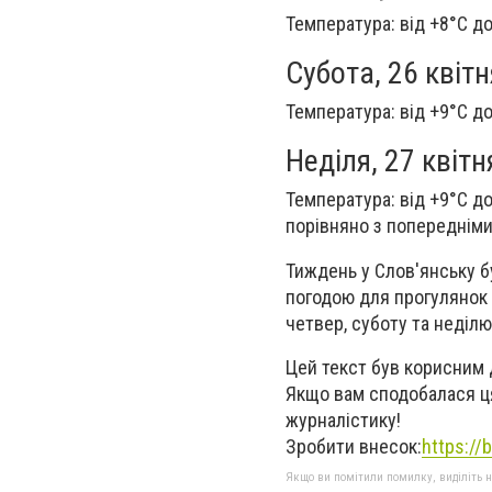
Температура: від +8°C д
Субота, 26 квітн
Температура: від +9°C д
Неділя, 27 квітн
Температура: від +9°C д
порівняно з попередніми
Тиждень у Слов'янську 
погодою для прогулянок т
четвер, суботу та неділю
Цей текст був корисним 
Якщо вам сподобалася ця
журналістику!
Зробити внесок:
https:/
Якщо ви помітили помилку, виділіть нео