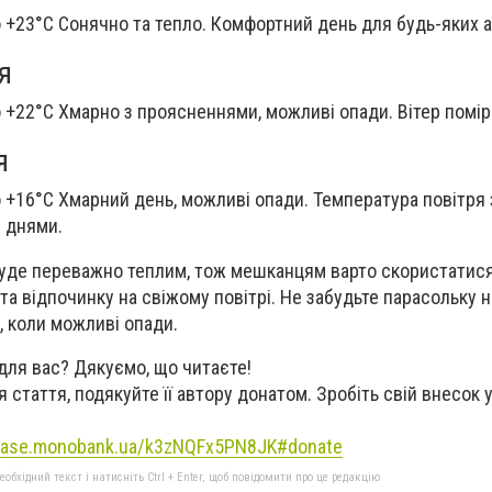
о +23°C Сонячно та тепло. Комфортний день для будь-яких 
я
о +22°C Хмарно з проясненнями, можливі опади. Вітер помір
я
о +16°C Хмарний день, можливі опади. Температура повітря
 днями.
буде переважно теплим, тож мешканцям варто скористатис
а відпочинку на свіжому повітрі. Не забудьте парасольку н
, коли можливі опади.
для вас? Дякуємо, що читаєте!
 стаття, подякуйте її автору донатом. Зробіть свій внесок 
/base.monobank.ua/k3zNQFx5PN8JK#donate
бхідний текст і натисніть Ctrl + Enter, щоб повідомити про це редакцію