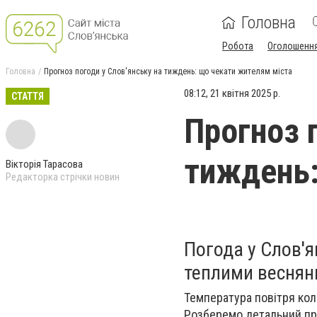
Головна
Робота
Оголошенн
Головна
Прогноз погоди у Слов'янську на тиждень: що чекати жителям міста
08:12, 21 квітня 2025 р.
СТАТТЯ
Прогноз 
тиждень:
Вікторія Тарасова
Редакторка стрічки новин
Погода у Слов'
теплими веснян
Температура повітря кол
Розберемо детальний пр