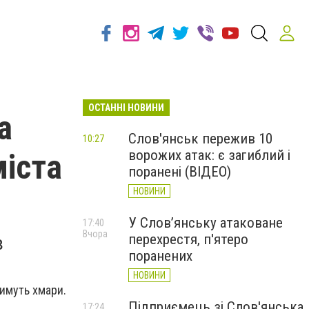
ОСТАННІ НОВИНИ
а
Слов'янськ пережив 10
10:27
ворожих атак: є загиблий і
іста
поранені (ВІДЕО)
НОВИНИ
У Слов’янську атаковане
17:40
Вчора
перехрестя, п'ятеро
в
поранених
НОВИНИ
тимуть хмари.
Підприємець зі Слов'янська
17:24