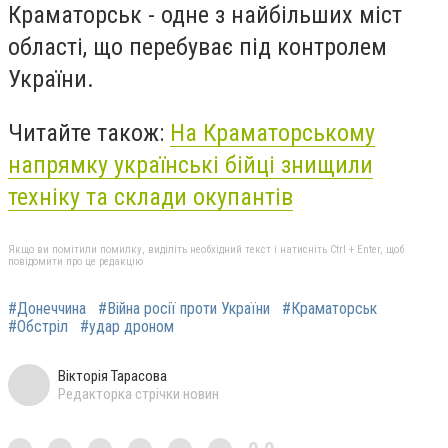
Краматорськ - одне з найбільших міст
області, що перебуває під контролем
України.
Читайте також:
На Краматорському
напрямку українські бійці знищили
техніку та склади окупантів
Якщо ви помітили помилку, виділіть необхідний текст і натисніть Ctrl + Enter, щоб
повідомити про це редакцію
#Донеччина
#Війна росії проти України
#Краматорськ
#Обстріл
#удар дроном
Вікторія Тарасова
Редакторка стрічки новин