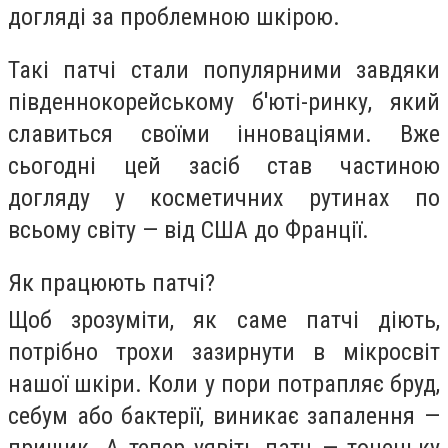
догляді за проблемною шкірою.
Такі патчі стали популярними завдяки
південнокорейському б'юті-ринку, який
славиться своїми інноваціями. Вже
сьогодні цей засіб став частиною
догляду у косметичних рутинах по
всьому світу — від США до Франції.
Як працюють патчі?
Щоб зрозуміти, як саме патчі діють,
потрібно трохи зазирнути в мікросвіт
нашої шкіри. Коли у пори потрапляє бруд,
себум або бактерії, виникає запалення —
прищик. А тепер уявіть патч — тоненьку