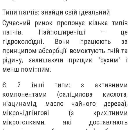
Типи патчів: знайди свій ідеальний
Сучасний ринок пропонує кілька типів
патчів. Найпоширеніші — це
гідроколоїдні. Вони працюють за
принципом абсорбції: всмоктують гній та
рідину, залишаючи прищик "сухим" і
менш помітним.
Є й інші типи: з активними
компонентами (саліцилова кислота,
ніацинамід, масло чайного дерева),
мікронідлінгові (з крихітними
мікроголками, які доставляють