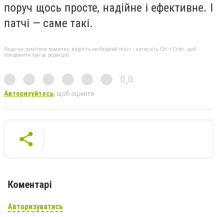
поруч щось просте, надійне і ефективне. І
патчі — саме такі.
Якщо ви помітили помилку, виділіть необхідний текст і натисніть Ctrl + Enter, щоб
повідомити про це редакцію
0,0
Авторизуйтесь
, щоб оцінити
Коментарі
Авторизуватись