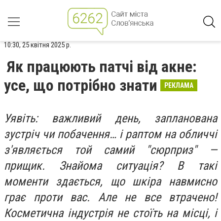
10:30, 25 квітня 2025 р.
Як працюють патчі від акне:
усе, що потрібно знати
РЕКЛАМА
Уявіть: важливий день, запланована
зустріч чи побачення… і раптом на обличчі
з'являється той самий "сюрприз" —
прищик. Знайома ситуація? В такі
моменти здається, що шкіра навмисно
грає проти вас. Але не все втрачено!
Косметична індустрія не стоїть на місці, і