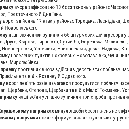
окам’янського та Григорівки.
прямку
вчора зафіксовано 13 боєзіткнень у районах Часовог
Гори, Предтечиного й Диліївки.
у
ворог здійснив 17 атак у районах Торецька, Леонідівки, Щ
и й Новоспаського.
мку
наші захисники зупинили 65 штурмових дій агресора у 
 Друге, Звірове, Тарасівка, Сухий Яр, Березівка, Малинівка,
, Новосергіївка, Успенівка, Новоолександрівка, Надіївка, Кот
рямку населених пунктів Покровськ, Новопавлівка, Чунишине,
івка, Миролюбівка.
апрямку
противник вчора здійснив десять атак поблизу на
Привільне та в бік Розливу й Одрадного.
ку
ворог дев’ять разів намагався просунутися поблизу нас
алі Щербаки, Степове, Щербаки та в бік Малої Токмачки. Усп
апрямку
наші воїни успішно зупинили три спроби противни
Харківському напрямках
минулої доби боєзіткнень не зафі
іському напрямках
ознак формування наступальних угрупов