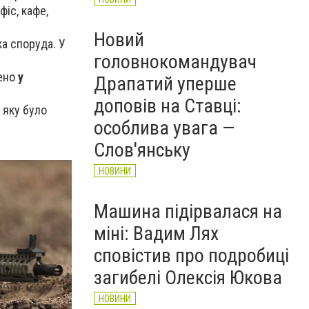
фіс, кафе,
Новий
а споруда. У
головнокомандувач
жено
у
Драпатий уперше
доповів на Ставці:
 яку було
особлива увага —
Слов'янську
НОВИНИ
Машина підірвалася на
міні: Вадим Лях
сповістив про подробиці
загибелі Олексія Юкова
НОВИНИ