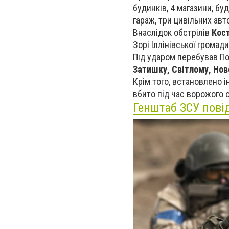
будинків, 4 магазини, бу
гараж, три цивільних авт
Внаслідок обстрілів
Кост
Зорі Іллінівської громад
Під ударом перебував П
Затишку, Світлому, Ново
Крім того, встановлено 
вбито під час ворожого о
Генштаб ЗСУ пові