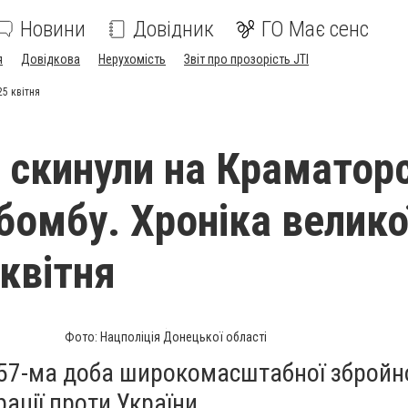
Новини
Довідник
ГО Має сенс
я
Довідкова
Нерухомість
Звіт про прозорість JTI
25 квітня
 скинули на Краматор
 бомбу. Хроніка велико
 квітня
Фото: Нацполіція Донецької області
57-ма доба широкомасштабної збройної
рації проти України.