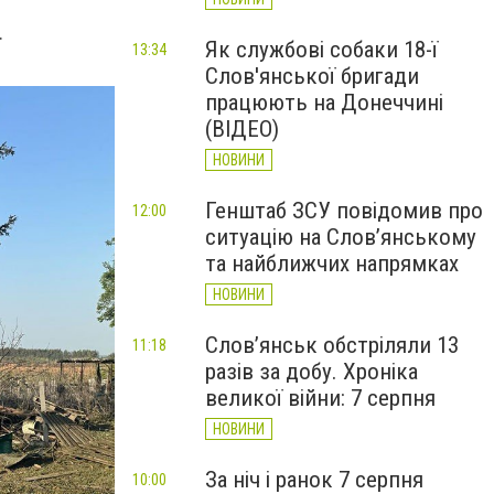
.
Як службові собаки 18-ї
13:34
Слов'янської бригади
працюють на Донеччині
(ВІДЕО)
НОВИНИ
Генштаб ЗСУ повідомив про
12:00
ситуацію на Слов’янському
та найближчих напрямках
НОВИНИ
Слов’янськ обстріляли 13
11:18
разів за добу. Хроніка
великої війни: 7 серпня
НОВИНИ
За ніч і ранок 7 серпня
10:00