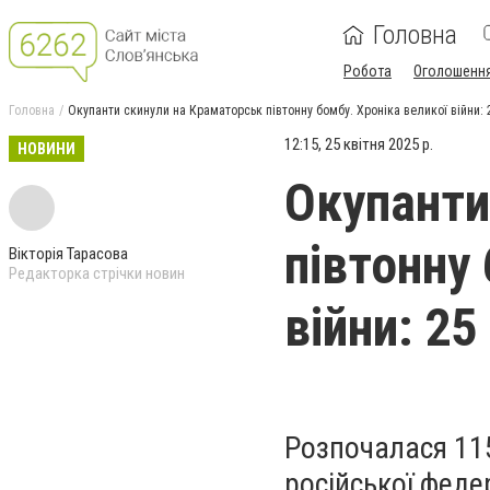
Головна
Робота
Оголошенн
Головна
Окупанти скинули на Краматорськ півтонну бомбу. Хроніка великої війни: 
12:15, 25 квітня 2025 р.
НОВИНИ
Окупанти
півтонну
Вікторія Тарасова
Редакторка стрічки новин
війни: 25
Розпочалася 11
російської феде