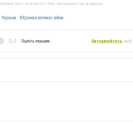
бхідний текст і натисніть Ctrl + Enter, щоб повідомити про це редакцію
и України
#Хроніка великої війни
0,0
Оцініть першим
Авторизуйтесь
, щоб