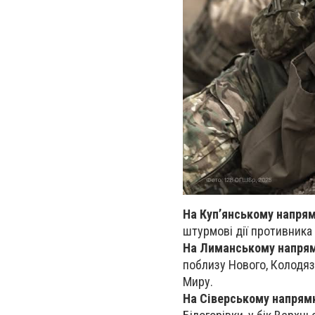
На Куп’янському напря
штурмові дії противника 
На Лиманському напря
поблизу Нового, Колодязі
Миру.
На Сіверському напрям