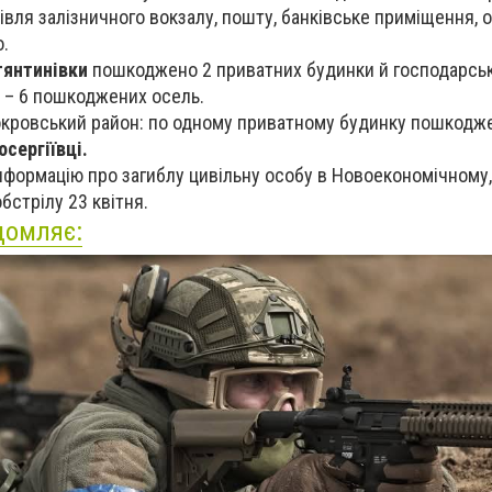
дівля залізничного вокзалу, пошту, банківське приміщення, о
о.
янтинівки
пошкоджено 2 приватних будинки й господарськ
и – 6 пошкоджених осель.
окровський район: по одному приватному будинку пошкод
сергіївці.
інформацію про загиблу цивільну особу в Новоекономічному,
бстрілу 23 квітня.
домляє: