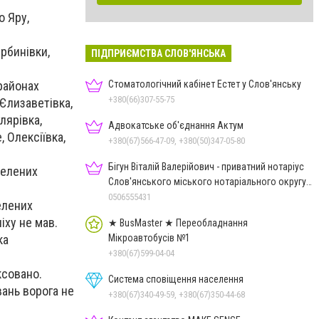
о Яру,
ербинівки,
ПІДПРИЄМСТВА СЛОВ'ЯНСЬКА
Стоматологічний кабінет Естет у Слов'янську
районах
+380(66)307-55-75
 Єлизаветівка,
лярівка,
Адвокатське об'єднання Актум
 Олексіївка,
+380(67)566-47-09, +380(50)347-05-80
Бігун Віталій Валерійович - приватний нотаріус
селених
Слов'янського міського нотаріального округу
Дон.обл.
0506555431
елених
іху не мав.
★ BusMaster ★ Переобладнання
Мікроавтобусів №1
ка
+380(67)599-04-04
ксовано.
Система сповіщення населення
ань ворога не
+380(67)340-49-59, +380(67)350-44-68