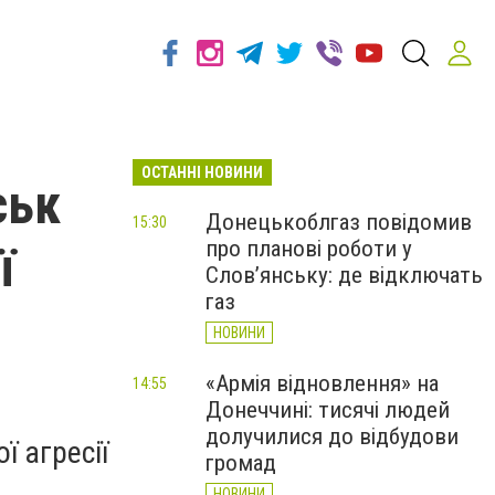
ОСТАННІ НОВИНИ
ськ
Донецькоблгаз повідомив
15:30
про планові роботи у
ї
Слов’янську: де відключать
газ
НОВИНИ
«Армія відновлення» на
14:55
Донеччині: тисячі людей
долучилися до відбудови
 агресії
громад
НОВИНИ