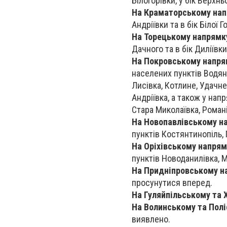
Білогорівки, у бік Верхнь
На Краматорському на
Андріївки та в бік Білої 
На Торецькому напрямк
Дачного та в бік Диліївк
На Покровському напря
населених пунктів Водяне
Лисівка, Котлине, Удачне
Андріївка, а також у нап
Стара Миколаївка, Роман
На Новопавлівському н
пунктів Костянтинопіль, 
На Оріхівському напрям
пунктів Новоданилівка, М
На Придніпровському н
просунутися вперед.
На Гуляйпільському та 
На Волинському та Пол
виявлено.