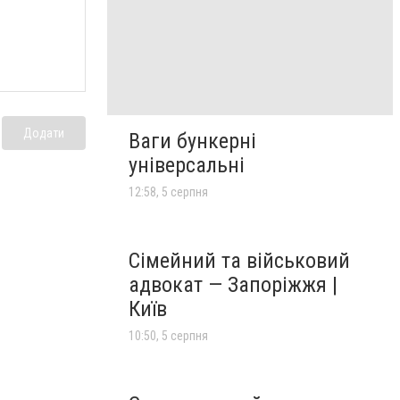
Додати
Ваги бункерні
універсальні
12:58, 5 серпня
Сімейний та військовий
адвокат — Запоріжжя |
Київ
10:50, 5 серпня