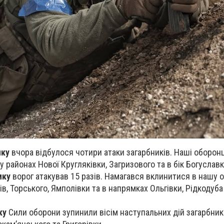
мку
вчора відбулося чотири атаки загарбників. Наші оборон
у районах Нової Кругляківки, Загризового та в бік Богуславк
мку
ворог атакував 15 разів. Намагався вклинитися в нашу 
в, Торського, Ямполівки та в напрямках Ольгівки, Рідкодуба
ку
Сили оборони зупинили вісім наступальних дій загарбник