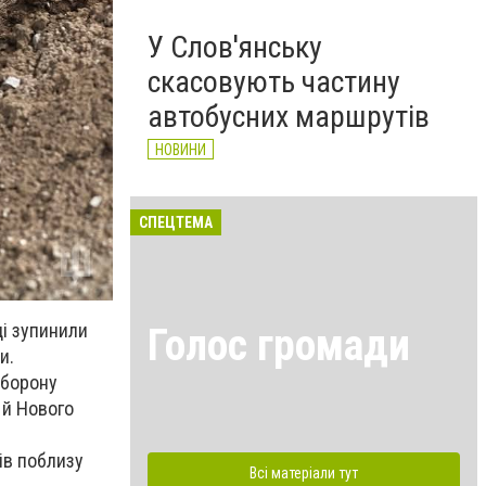
У Слов'янську
скасовують частину
автобусних маршрутів
НОВИНИ
СПЕЦТЕМА
ці зупинили
Голос громади
и.
оборону
 й Нового
ів поблизу
Всі матеріали тут