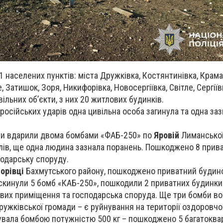
1 населених пунктів: міста Дружківка, Костянтинівка, Крама
 Затишок, Зоря, Никифорівка, Новосергіївка, Світле, Сергіїв
ільних об’єкти, з них 20 житлових будинків.
російських ударів одна цивільна особа загинула та одна за
яни вдарили двома бомбами «ФАБ-250» по
Яровій
Лиманської
лів, ще одна людина зазнала поранень. Пошкоджено 8 прив
подарську споруду.
орівці
Бахмутського району, пошкоджено приватний будин
скинули 5 бомб «КАБ-250», пошкодили 2 приватних будинки 
вих приміщення та господарська споруда. Ще три бомби во
ужківської громади – є руйнування на території оздоровчо
увала бомбою потужністю 500 кг – пошкоджено 5 багатоква