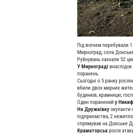
Під вогнем перебували 1
Мирноград, села Донське,
Руйнувань зазнали 52 цив
У Мирнограді
внаслідок 
поранень.
Сьогодні о 5 ранку росі
вбили двох мирних жите
будинків, крамницю, гос
Один поранений
у Никиф
На Дружківку
окупанти 
підприємства, 2 нежитло
спрямував на Донське Др
Краматорськ
росія атак