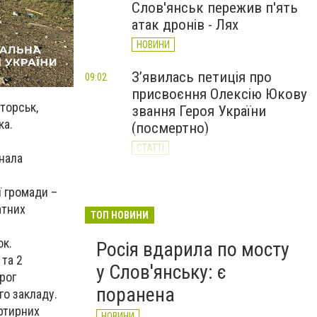
Слов'янськ пережив п'ять
атак дронів - Лях
НОВИНИ
З’явилась петиція про
09:02
присвоєння Олексію Юкову
торськ,
звання Героя України
ка.
(посмертно)
СТАТТІ
знала
За день Слов'янськ
20:23
 громади –
Вчора
пережив 11 атак дронів: 62-
атних
річний чоловік у реанімації
ТОП НОВИНИ
НОВИНИ
ок.
Росія вдарила по мосту
та 2
у Слов'янську: є
рог
поранена
го закладу.
ртирних
НОВИНИ