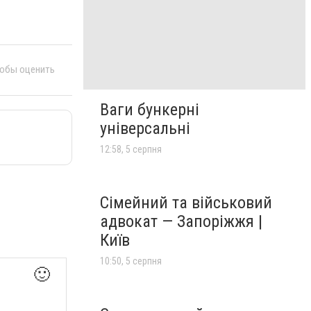
тобы оценить
Ваги бункерні
універсальні
12:58, 5 серпня
Сімейний та військовий
адвокат — Запоріжжя |
Київ
10:50, 5 серпня
🙂