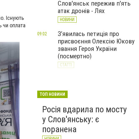
Слов'янськ пережив п'ять
атак дронів - Лях
о. Існують
НОВИНИ
ь чи оплата
З’явилась петиція про
09:02
присвоєння Олексію Юкову
звання Героя України
(посмертно)
СТАТТІ
За день Слов'янськ
20:23
Вчора
пережив 11 атак дронів: 62-
річний чоловік у реанімації
ТОП НОВИНИ
НОВИНИ
Росія вдарила по мосту
у Слов'янську: є
поранена
НОВИНИ