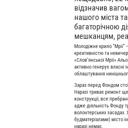
відзначив вагом
нашого міста та
багаторічною д
мешканцям, реал
Молодіжне крило "Мрії" 
креативністю та невичер
«Слов'янської Мрії» Альо
активно генерує власні і
облаштування нинішньог
Зараз перед Фондом стої
Наразі триває ремонт ще
конструкції, все прибран
адже діяльність Фонду т
волонтерських засадах. 
будматеріалами) місто і
наразі немає.