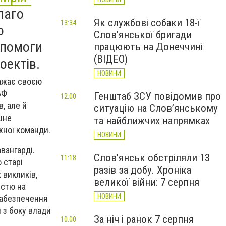
лаго
Як службові собаки 18-ї
13:34
ю
Слов'янської бригади
опомоги
працюють на Донеччині
(ВІДЕО)
оектів.
НОВИНИ
ражає своєю
БФ
Генштаб ЗСУ повідомив про
12:00
, але й
ситуацію на Слов’янському
ишне
та найближчих напрямках
жної команди.
НОВИНИ
вангарді.
Слов’янськ обстріляли 13
11:18
 старі
разів за добу. Хроніка
 викликів,
великої війни: 7 серпня
істю на
НОВИНИ
забезпечення
 з боку влади
За ніч і ранок 7 серпня
10:00