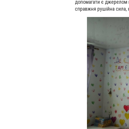
допомагати є джерелом н
справжня рушійна сила, я