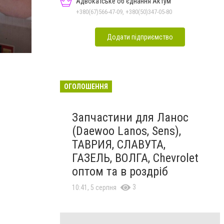
Адвокатське об'єднання Актум
+380(67)566-47-09, +380(50)347-05-80
Додати підприємство
ОГОЛОШЕННЯ
Запчастини для Ланос
(Daewoo Lanos, Sens),
ТАВРИЯ, СЛАВУТА,
ГАЗЕЛЬ, ВОЛГА, Chevrolet
оптом та в роздріб
3
10:41, 5 серпня