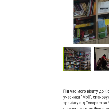
Під час мого візиту до Ф
учасники "Мрії", опанов
тренінгу від Товариства
приклад того, як Фонд не