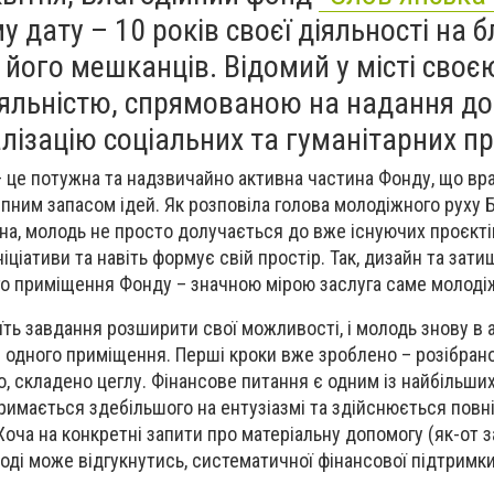
у дату – 10 років своєї діяльності на б
 його мешканців. Відомий у місті своє
іяльністю, спрямованою на надання д
ізацію соціальних та гуманітарних пр
– це потужна та надзвичайно активна частина Фонду, що в
пним запасом ідей. Як розповіла голова молодіжного руху 
на, молодь не просто долучається до вже існуючих проєктів
ніціативи та навіть формує свій простір. Так, дизайн та зат
о приміщення Фонду – значною мірою заслуга саме молоді
ть завдання розширити свої можливості, і молодь знову в а
 одного приміщення. Перші кроки вже зроблено – розібрано
о, складено цеглу. Фінансове питання є одним із найбільших
римається здебільшого на ентузіазмі та здійснюється повн
Хоча на конкретні запити про матеріальну допомогу (як-от 
ноді може відгукнутись, систематичної фінансової підтримки