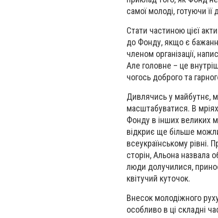
самої молоді, готуючи її
Стати частиною цієї акт
до Фонду, якщо є бажанн
членом організації, нап
Але головне – це внутрі
чогось доброго та гарного
Дивлячись у майбутнє, м
масштабуватися. В мріях
Фонду в інших великих мі
відкриє ще більше можли
всеукраїнському рівні. П
сторін, Альона назвала 
люди долучилися, прино
квітучий куточок.
Внесок молодіжного руху
особливо в ці складні ча