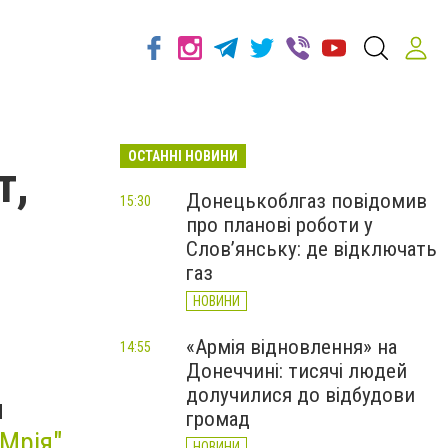
ОСТАННІ НОВИНИ
т,
Донецькоблгаз повідомив
15:30
про планові роботи у
Слов’янську: де відключать
газ
НОВИНИ
«Армія відновлення» на
14:55
Донеччині: тисячі людей
долучилися до відбудови
м
громад
 Мрія"
НОВИНИ