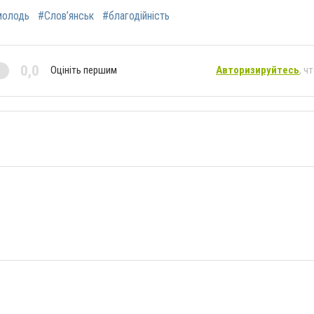
молодь
#Слов’янськ
#благодійність
0,0
Оцініть першим
Авторизируйтесь
, ч