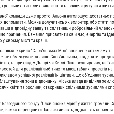
 до реальних життєвих викликів та навчаючи рятувати життя
ивної команди дуже просто. Альона наголошує: достатньо п
я допомагати. Можна долучитись як волонтер, або стати 
исавши відповідну заяву та сплативши добровільний членсь
шнє прагнення. Бажання присвятити свій час, енергію та іде
 у своєму місті та країні.
олодіжне крило "Слов'янської Мрії" сповнене оптимізму та
 – не обмежуватися лише Слов'янськом, а відкрити предс
стах, наприклад, у Дніпрі чи Києві. Таке розширення, на їхн
востей для реалізації амбітних та масштабних проєктів на
рикладом успішної реалізації ініціативи, що об'єднала зусил
облаштування зони відпочинку: міська влада виділила землю
сячи квіти та рослини, створивши спільними зусиллями сп
 Благодійного фонду "Слов'янська Мрія" у життя громади С
си, важко переоцінити. Їхня активність, відданість справі т