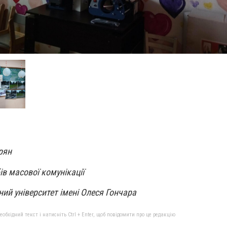
рян
ів масової комунікації
ий університет імені Олеся Гончара
бхідний текст і натисніть Ctrl + Enter, щоб повідомити про це редакцію