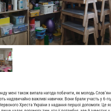
онду мені також випала нагода побачити, як молодь Слов'ян
ують надзвичайно важливі навички. Вони брали участь у 6-г
 Червоного Хреста України з надання першої допомоги. Це 
 лише надає допомогу тим, хто її потребує, але й інвестує 