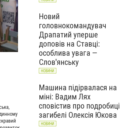
Новий
головнокомандувач
Драпатий уперше
доповів на Ставці:
особлива увага —
Слов'янську
НОВИНИ
Машина підірвалася на
міні: Вадим Лях
сповістив про подробиці
ська,
загибелі Олексія Юкова
одинному
яскравий
НОВИНИ
у розвиток