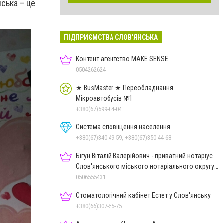
ська – це
ПІДПРИЄМСТВА СЛОВ'ЯНСЬКА
Контент агентство MAKE SENSE
0504262624
★ BusMaster ★ Переобладнання
Мікроавтобусів №1
+380(67)599-04-04
Система сповіщення населення
+380(67)340-49-59, +380(67)350-44-68
Бігун Віталій Валерійович - приватний нотаріус
Слов'янського міського нотаріального округу
Дон.обл.
0506555431
Стоматологічний кабінет Естет у Слов'янську
+380(66)307-55-75