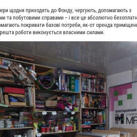
тери щодня приходять до Фонду, чергують, допомагають з
ми та побутовими справами – і все це абсолютно безоплатн
помагають покривати базові потреби, як-от оренда приміщен
 решта роботи виконується власними силами.