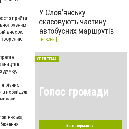
.
У Слов'янську
росто прийти
скасовують частину
повноправним
автобусних маршрутів
кий внесок.
ї творенню
НОВИНИ
 прагне
СПЕЦТЕМА
тавництва
ю думку,
ля різних
Голос громади
, а небайдужі
равжній
лов'янська,
а бажання
Всі матеріали тут