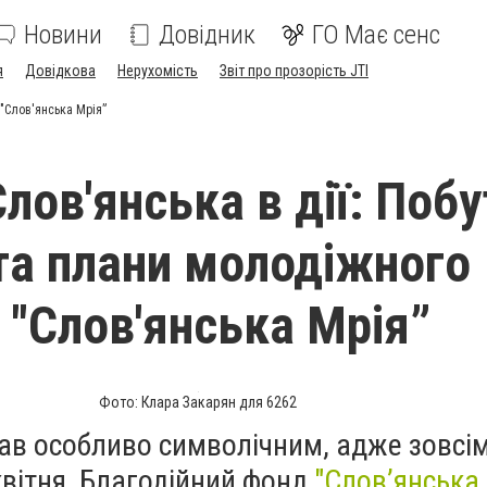
Новини
Довідник
ГО Має сенс
я
Довідкова
Нерухомість
Звіт про прозорість JTI
 "Слов'янська Мрія”
ов'янська в дії: Побу
та плани молодіжного
 "Слов'янська Мрія”
Фото: Клара Закарян для 6262
тав особливо символічним, адже зовсі
квітня, Благодійний фонд
"Слов’янська