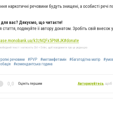
ання наркотичні речовини будуть знищені, а особисті речі 
 для вас? Дякуємо, що читаєте!
 стаття, подякуйте її автору донатом. Зробіть свій внесок 
/base.monobank.ua/k3zNQFx5PN8JK#donate
бхідний текст і натисніть Ctrl + Enter, щоб повідомити про це редакцію
ропні речовини
#PVP
#метамфетамін
#багатодітна матір
#умов
обація
#комендантська година
0,0
Оцініть першим
Авторизуйтесь
, щоб