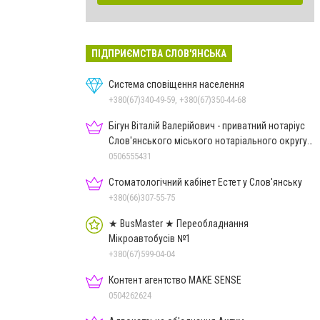
ПІДПРИЄМСТВА СЛОВ'ЯНСЬКА
Система сповіщення населення
+380(67)340-49-59, +380(67)350-44-68
Бігун Віталій Валерійович - приватний нотаріус
Слов'янського міського нотаріального округу
Дон.обл.
0506555431
Стоматологічний кабінет Естет у Слов'янську
+380(66)307-55-75
★ BusMaster ★ Переобладнання
Мікроавтобусів №1
+380(67)599-04-04
Контент агентство MAKE SENSE
0504262624