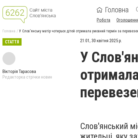
Головна
Робота
Оголошенн
Головна
У Слов'янську матір чотирьох дітей отримала умовний термін за перевезе
21:01, 30 квітня 2025 р.
СТАТТЯ
У Слов'я
отримала
Вікторія Тарасова
Редакторка стрічки новин
перевезе
Слов'янський мі
жительці, яку з