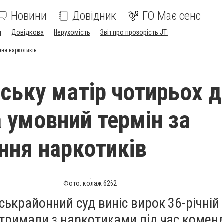
Новини
Довідник
ГО Має сенс
я
Довідкова
Нерухомість
Звіт про прозорість JTI
ння наркотиків
нську матір чотирьох д
 умовний термін за
ння наркотиків
Фото: колаж 6262
ськрайонний суд виніс вирок 36-річній
атримали з наркотиками під час комен