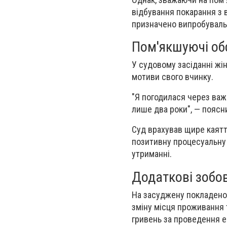
відбування покарання з в
призначено випробувальн
Пом'якшуючі об
У судовому засіданні жі
мотиви свого вчинку.
"Я погодилася через важ
лише два роки", — поясн
Суд врахував щире каятт
позитивну процесуальну п
утриманні.
Додаткові зобо
На засуджену покладено 
зміну місця проживання т
гривень за проведення е