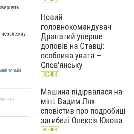
повернуть
Новий
головнокомандувач
у незалежну
Драпатий уперше
доповів на Ставці:
особлива увага —
Слов'янську
ний термін
НОВИНИ
Машина підірвалася на
міні: Вадим Лях
 оцінити
сповістив про подробиці
загибелі Олексія Юкова
НОВИНИ