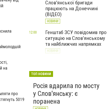
Слов'янської бригади
їй
працюють на Донеччині
(ВІДЕО)
НОВИНИ
яснила
Генштаб ЗСУ повідомив про
12:00
ситуацію на Слов’янському
та найближчих напрямках
наймолодшій
НОВИНИ
Слов’янськ обстріляли 13
сті,
11:18
разів за добу. Хроніка
й на
великої війни: 7 серпня
ТОП НОВИНИ
НОВИНИ
Росія вдарила по мосту
у Слов'янську: є
омляти про
стягнуть 5019
поранена
НОВИНИ