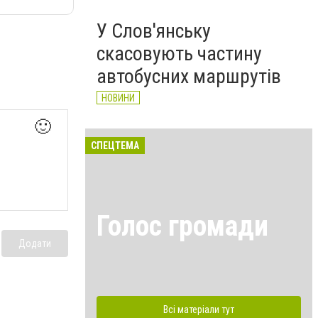
У Слов'янську
скасовують частину
автобусних маршрутів
НОВИНИ
🙂
СПЕЦТЕМА
Голос громади
Додати
Всі матеріали тут