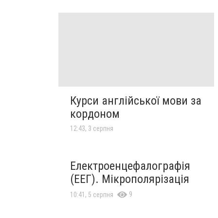
Курси англійської мови за
кордоном
12:43, 3 серпня
Електроенцефалографія
(ЕЕГ). Мікрополярізація
9
10:41, 5 серпня