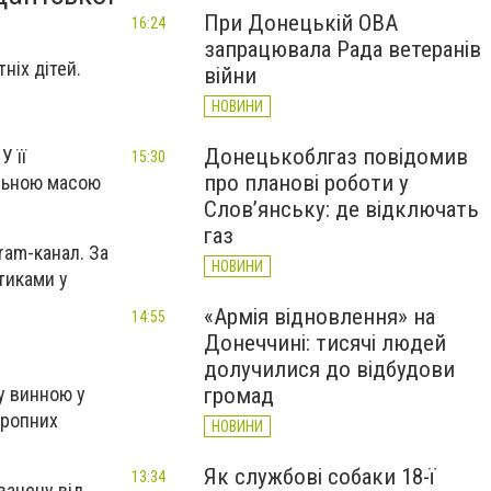
При Донецькій ОВА
16:24
запрацювала Рада ветеранів
ніх дітей.
війни
НОВИНИ
Донецькоблгаз повідомив
У її
15:30
про планові роботи у
альною масою
Слов’янську: де відключать
газ
ram-канал. За
НОВИНИ
тиками у
«Армія відновлення» на
14:55
Донеччині: тисячі людей
долучилися до відбудови
у винною у
громад
тропних
НОВИНИ
Як службові собаки 18-ї
13:34
вачену від