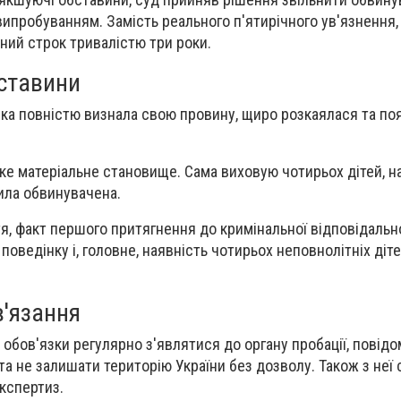
ипробуванням. Замість реального п'ятирічного ув'язнення, 
ий строк тривалістю три роки.
ставини
нка повністю визнала свою провину, щиро розкаялася та по
ке матеріальне становище. Сама виховую чотирьох дітей, 
ила обвинувачена.
я, факт першого притягнення до кримінальної відповідально
оведінку і, головне, наявність чотирьох неповнолітніх діте
в'язання
обов'язки регулярно з'являтися до органу пробації, повід
а не залишати територію України без дозволу. Також з неї 
кспертиз.