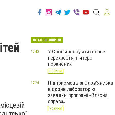
ОСТАННІ НОВИНИ
ітей
У Слов’янську атаковане
17:40
перехрестя, п'ятеро
поранених
НОВИНИ
Підприємець зі Слов'янська
17:24
відкрив лабораторію
завдяки програмі «Власна
справа»
 місцевій
НОВИНИ
дантської