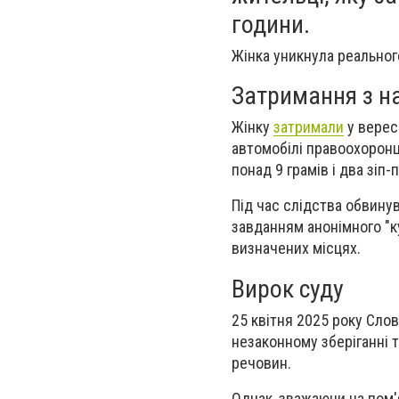
години.
Жінка уникнула реального
Затримання з н
Жінку
затримали
у вересн
автомобілі правоохорон
понад 9 грамів і два зіп
Під час слідства обвинув
завданням анонімного "к
визначених місцях.
Вирок суду
25 квітня 2025 року Сло
незаконному зберіганні 
речовин.
Однак, зважаючи на пом'