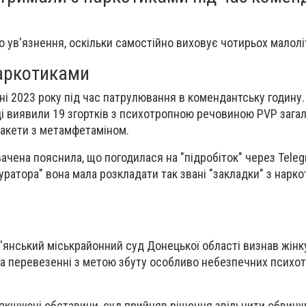
 ув'язнення, оскільки самостійно виховує чотирьох малоліт
аркотиками
і 2023 року під час патрулювання в комендантську годину. 
ці виявили 19 згортків з психотропною речовиною PVP заг
-пакети з метамфетаміном.
ачена пояснила, що погодилася на "підробіток" через Teleg
уратора" вона мала розкладати так звані "закладки" з нарко
в'янський міськрайонний суд Донецької області визнав жінк
та перевезенні з метою збуту особливо небезпечних психо
якшуючі обставини, суд прийняв рішення звільнити обвину