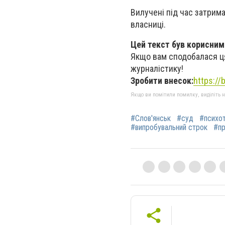
Вилучені під час затрим
власниці.
Цей текст був корисним
Якщо вам сподобалася ця
журналістику!
Зробити внесок:
https:/
Якщо ви помітили помилку, виділіть нео
#Слов'янськ
#суд
#психот
#випробувальний строк
#пр