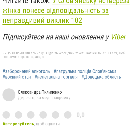
Читайте також:
У Слов’янську нетвереза
жінка понесе відповідальність за
неправдивий виклик 102
Підписуйтеся на наші оновлення у
Viber
Якщо ви помітили помилку, виділіть необхідний текст і натисніть Ctrl + Enter, щоб
повідомити про це редакцію
#заборонений алкоголь
#патрульна поліція Слов'янська
#воєнний стан
#нелегальна торгівля
#Донецька область
Олександра Пилипенко
Директорка медіанапрямку
0,0
Авторизуйтесь
, щоб оцінити