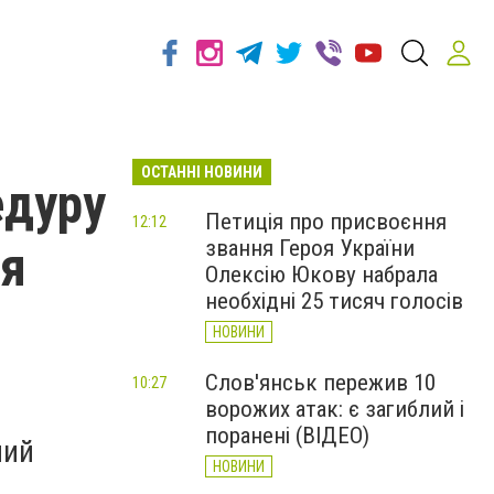
ОСТАННІ НОВИНИ
едуру
Петиція про присвоєння
12:12
звання Героя України
ля
Олексію Юкову набрала
необхідні 25 тисяч голосів
НОВИНИ
Слов'янськ пережив 10
10:27
ворожих атак: є загиблий і
поранені (ВІДЕО)
ний
НОВИНИ