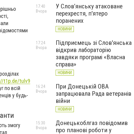
У Слов’янську атаковане
17:40
трішньо
Вчора
перехрестя, п'ятеро
сті,
поранених
вали
НОВИНИ
 відомостями
Підприємець зі Слов'янська
17:24
Вчора
відкрив лабораторію
завдяки програмі «Власна
справа»
НОВИНИ
дрозділах
://t1p.de/tulv9
При Донецькій ОВА
16:24
г по всій
Вчора
запрацювала Рада ветеранів
нців у будь-
війни
НОВИНИ
іанти
Донецькоблгаз повідомив
15:30
ють змогу
Вчора
про планові роботи у
тал