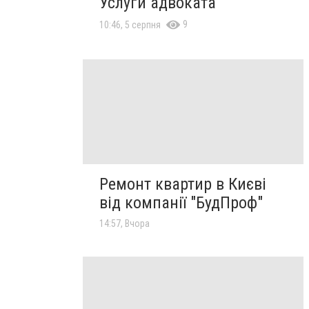
Услуги адвоката
9
10:46, 5 серпня
Ремонт квартир в Києві
від компанії "БудПроф"
14:57, Вчора