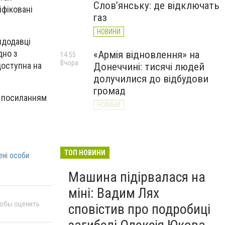
Слов’янську: де відключать
іфіковані
газ
НОВИНИ
ндодавці
дно з
«Армія відновлення» на
14:55
Вчора
доступна на
Донеччині: тисячі людей
долучилися до відбудови
громад
а посиланням
НОВИНИ
Як службові собаки 18-ї
13:34
Вчора
Слов'янської бригади
працюють на Донеччині
ТОП НОВИНИ
ені особи
(ВІДЕО)
Машина підірвалася на
НОВИНИ
міні: Вадим Лях
тобы оценить
сповістив про подробиці