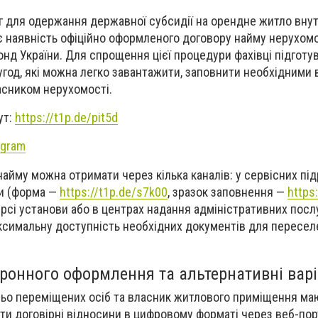
г для одержання державної субсидії на орендне житло вну
 наявність офіційно оформленого договору найму нерухомо
нд України. Для спрощення цієї процедури фахівці підготу
угод, які можна легко завантажити, заповнити необхідними
ласником нерухомості.
ут:
https://t1p.de/pit5d
agram
найму можна отримати через кілька каналів: у сервісних пі
ни (форма —
https://t1p.de/s7k00
, зразок заповнення —
https
урсі установи або в центрах надання адміністративних послу
аксимальну доступність необхідних документів для переселе
ронного оформлення та альтернативні вар
ньо переміщених осіб та власник житлового приміщення ма
ти договірні відносини в цифровому форматі через веб-пор