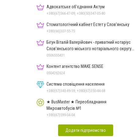
Адвокатське об'єднання Актум
+380(67)566-47-09, +380(50)347-05-80
Стоматологічний кабінет Естет у Слов'янську
+380(66)307-55-75
Бігун Віталій Валерійович - приватний нотаріус
Слов'янського міського нотаріального округу
Дон.обл.
0506555431
Контент агентство MAKE SENSE
0504262624
Система сповіщення населення
+380(67)340-49-59, +380(67)350-44-68
★ BusMaster ★ Переобладнання
Мікроавтобусів №1
+380(67)599-04-04
Додати підприємство