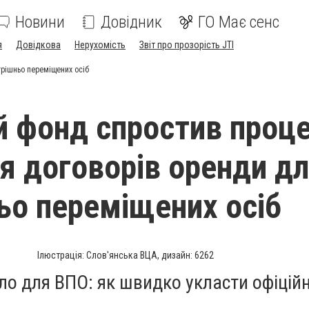
Новини
Довідник
ГО Має сенс
я
Довідкова
Нерухомість
Звіт про прозорість JTI
трішньо переміщених осіб
й фонд спростив проц
я договорів оренди д
ьо переміщених осіб
Ілюстрація: Слов'янська ВЦА, дизайн: 6262
ло для ВПО: як швидко укласти офіцій