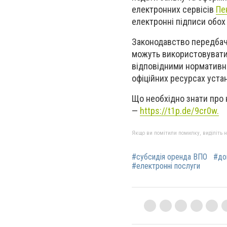
електронних сервісів
Пе
електронні підписи обох 
Законодавство передбача
можуть використовувати 
відповідними нормативни
офіційних ресурсах уста
Що необхідно знати про 
—
https://t1p.de/9cr0w.
Якщо ви помітили помилку, виділіть нео
#субсидія оренда ВПО
#до
#електронні послуги