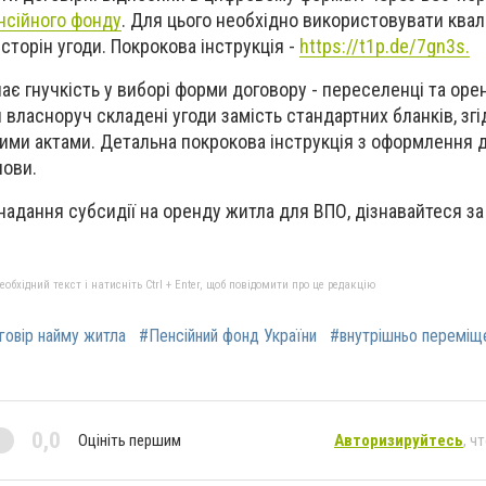
нсійного фонду
. Для цього необхідно використовувати квал
сторін угоди. Покрокова інструкція -
https://t1p.de/7gn3s.
є гнучкість у виборі форми договору - переселенці та оре
власноруч складені угоди замість стандартних бланків, згі
ми актами. Детальна покрокова інструкція з оформлення 
нови.
надання субсидії на оренду житла для ВПО, дізнавайтеся з
бхідний текст і натисніть Ctrl + Enter, щоб повідомити про це редакцію
говір найму житла
#Пенсійний фонд України
#внутрішньо переміщ
0,0
Оцініть першим
Авторизируйтесь
, ч