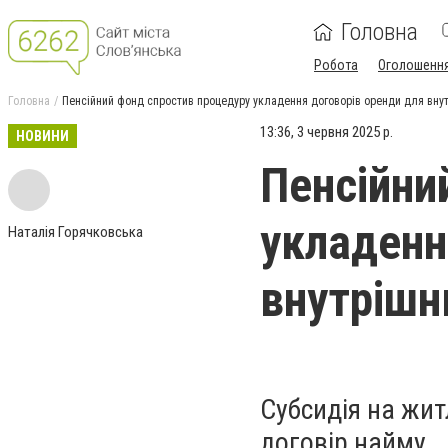
Головна
Робота
Оголошенн
Головна
Пенсійний фонд спростив процедуру укладення договорів оренди для вну
13:36, 3 червня 2025 р.
НОВИНИ
Пенсійни
укладенн
Наталія Горячковська
внутрішн
Субсидія на жит
договір найму.