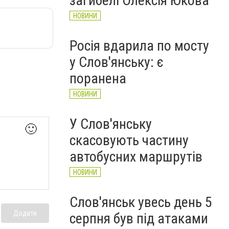
загибелі Олексія Юкова
НОВИНИ
Росія вдарила по мосту
у Слов'янську: є
поранена
НОВИНИ
У Слов'янську
🙂
скасовують частину
автобусних маршрутів
НОВИНИ
Слов'янськ увесь день 5
Додати
серпня був під атаками