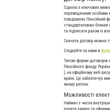
Однією з ключових вимо
переміщеними особами є
повідомляє Пенсійний фо
стандартизовані бланки 
та підписати разом із в
Скачати договір можна т
Слідкуйте за нами в
Inst
Типові форми договорів 
Пенсійного фонду Украї
), на офіційному веб-рес
країні. Це забезпечує м
якому регіоні.
Можливості елект
Наймач з числа внутріш
подати заявку та оформи