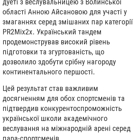
дуеті з веслувальницею з Волинської
області Анною Айсановою для участі у
змаганнях серед змішаних пар категорії
PR2Mix2x. Український тандем
продемонстрував високий рівень
підготовки та згуртованість, що
дозволило здобути срібну нагороду
континентального першості.
Цей результат став важливим
досягненням для обох спортсменів та
підтвердив конкурентоспроможність
української школи академічного
веслування на міжнародній арені серед
пара-спортсменів.