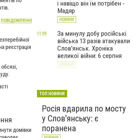
ментів по
і навіщо він їм потрібен -
тів.
Мадяр
у
повідомленні
НОВИНИ
За минулу добу російські
11:09
езперебійної
війська 13 разів атакували
на реєстрація
Слов'янськ. Хроніка
великої війни: 6 серпня
НОВИНИ
обсязі,
суду.
Через постійні обстріли
10:29
Слов’янська
асті
Донецькоблгаз припиняє
ТОП НОВИНИ
обслуговування двох
Росія вдарила по мосту
районів
у Слов'янську: є
НОВИНИ
ення
поранена
инути домівки
дозволяє
НОВИНИ