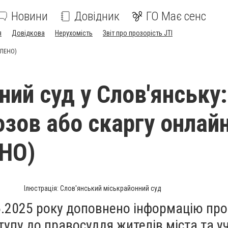
Новини
Довідник
ГО Має сенс
я
Довідкова
Нерухомість
Звіт про прозорість JTI
ВЛЕНО)
ний суд у Слов'янську:
озов або скаргу онлай
НО)
Ілюстрація: Слов'янський міськрайонний суд
6.2025 року доповнено інформацію про
упу до правосуддя жителів міста та у