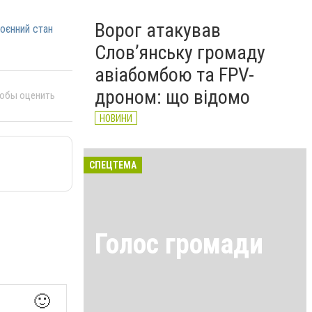
Ворог атакував
оєнний стан
Слов’янську громаду
авіабомбою та FPV-
дроном: що відомо
тобы оценить
НОВИНИ
СПЕЦТЕМА
Голос громади
🙂