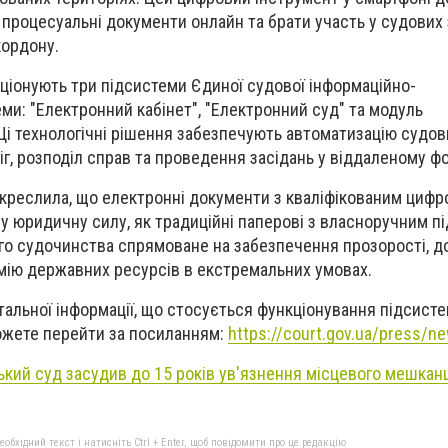
процесуальні документи онлайн та брати участь у судових
кордону.
ціонують три підсистеми Єдиної судової інформаційно-
ми: "Електронний кабінет", "Електронний суд" та модуль
Ці технологічні рішення забезпечують автоматизацію судов
, розподіл справ та проведення засідань у віддаленому фо
дкреслила, що електронні документи з кваліфікованим циф
у юридичну силу, як традиційні паперові з власноручним п
о судочинства спрямоване на забезпечення прозорості, д
мію державних ресурсів в екстремальних умовах.
альної інформації, що стосується функціонування підсист
ожете перейти за посиланням:
https://court.gov.ua/press/
ький суд засудив до 15 років ув'язнення місцевого мешкан
бхідний текст і натисніть Ctrl + Enter, щоб повідомити про це редакцію