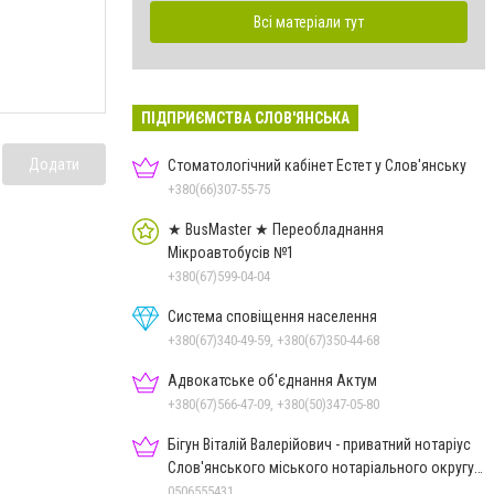
Всі матеріали тут
ПІДПРИЄМСТВА СЛОВ'ЯНСЬКА
Додати
Стоматологічний кабінет Естет у Слов'янську
+380(66)307-55-75
★ BusMaster ★ Переобладнання
Мікроавтобусів №1
+380(67)599-04-04
Система сповіщення населення
+380(67)340-49-59, +380(67)350-44-68
Адвокатське об'єднання Актум
+380(67)566-47-09, +380(50)347-05-80
Бігун Віталій Валерійович - приватний нотаріус
Слов'янського міського нотаріального округу
Дон.обл.
0506555431