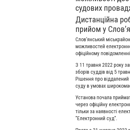
судових провад
Дистанційна роб
прийом у Словʼя
Словʼянський міськрайо
можливостей електронно
офіційному повідомленні
З 11 травня 2022 року з
зборів суддів від 5 тра
Рішення про віддалений
суду в умовах широкомас
Установа почала приймат
через офіційну електро
тільки за наявності еле
"Електронний суд".