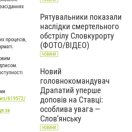
 засіданнях
Рятувальники показали
наслідки смертельного
обстрілу Словкурорту
их процесів,
(ФОТО/ВІДЕО)
рматі.
НОВИНИ
ровим
ідписом.
Новий
оступності
головнокомандувач
Драпатий уперше
еми
доповів на Ставці:
news/619572/
особлива увага —
ця за
Слов'янську
НОВИНИ