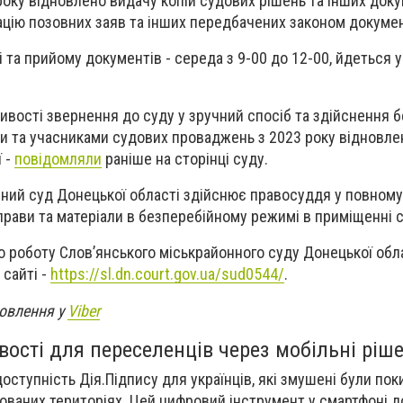
року відновлено видачу копій судових рішень та інших доку
ацію позовних заяв та інших передбачених законом докумен
 та прийому документів - середа з 9-00 до 12-00, йдеться 
ості звернення до суду у зручний спосіб та здійснення б
ми та учасниками судових проваджень з 2023 року відновле
 -
повідомляли
раніше на сторінці суду.
ний суд Донецької області здійснює правосуддя у повному 
справи та матеріали в безперебійному режимі в приміщенні 
о роботу Слов’янського міськрайонного суду Донецької обл
 сайті -
https://sl.dn.court.gov.ua/sud0544/
.
новлення у
Viber
ості для переселенців через мобільні ріш
оступність Дія.Підпису для українців, які змушені були пок
ованих територіях. Цей цифровий інструмент у смартфоні 