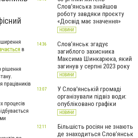
Слов'янська знайшов
роботу завдяки проєкту
фісний
«Досвід має значення»
НОВИНИ
озширення
Слов’янськ згадує
14:36
ачається
в
загиблого захисника
Максима Шинкарюка, який
загинув у серпні 2023 року
о рішення
НОВИНИ
тану.
я працівників
У Слов'янській громаді
13:07
організували підвіз води:
опубліковано графіки
их процесів
відбувається
НОВИНИ
еми
Більшість росіян не знають
12:11
де знаходиться Слов’янськ