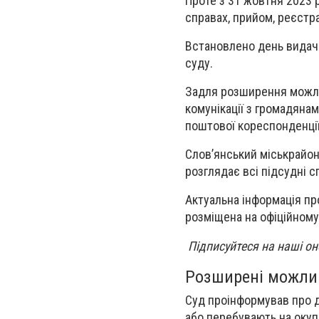
Проте з 31 жовтня 2023 
справах, прийом, реєстр
Встановлено день видачі
суду.
Задля розширення можлив
комунікації з громадяна
поштової кореспонденції
Слов’янський міськрайон
розглядає всі підсудні 
Актуальна інформація пр
розміщена на офіційному
Підписуйтеся на наші о
Розширені можлив
Суд проінформував про д
або перебувають на окуп