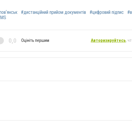
ловʼянськ
#дистанційний прийом документів
#цифровий підпис
#в
yMS
0,0
Оцініть першим
Авторизируйтесь
, ч