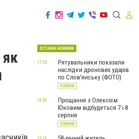
ОСТАННІ НОВИНИ
 як
Рятувальники показали
17:23
наслідки дронових ударів
н
по Слов'янську (ФОТО)
НОВИНИ
Прощання з Олексієм
16:30
Юковим відбудеться 7 і 8
серпня
НОВИНИ
часників
58-річний житель
15:16