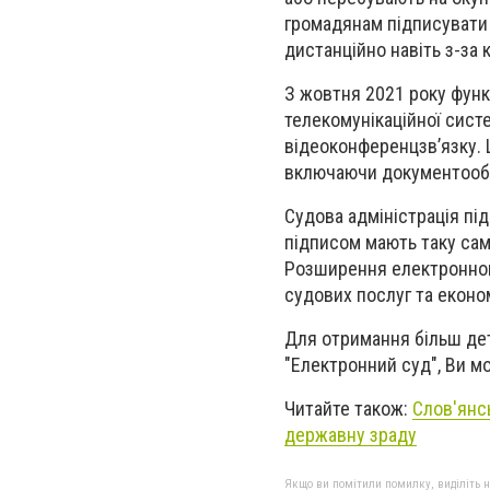
громадянам підписувати 
дистанційно навіть з-за 
З жовтня 2021 року функ
телекомунікаційної систе
відеоконференцзвʼязку. 
включаючи документообіг
Судова адміністрація пі
підписом мають таку сам
Розширення електронног
судових послуг та еконо
Для отримання більш дет
"Електронний суд", Ви м
Читайте також:
Слов'янс
державну зраду
Якщо ви помітили помилку, виділіть нео