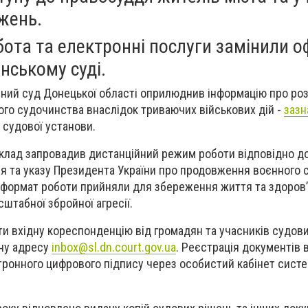
жень.
ота та електронні послуги замінили о
нському суді.
нний суд Донецької області оприлюднив інформацію про р
го судочинства внаслідок триваючих військових дій -
зазн
 судової установи.
аклад запровадив дистанційний режим роботи відповідно д
вня та указу Президента України про продовження воєнного с
 формат роботи прийняли для збереження життя та здоровʼ
штабної збройної агресії.
и вхідну кореспонденцію від громадян та учасників судов
нну адресу
inbox@sl.dn.court.gov.ua
. Реєстрація документів 
ктронного цифрового підпису через особистий кабінет сист