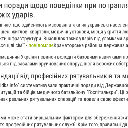
и поради щодо поведінки при потрапля
жіх ударів.
і частіше здійснюють масовані атаки на українські населені
шені житлові квартали, медичні установи, місця укриття л
єкти інфраструктури. Внаслідок таких ударів під уламками 
я цілі сім'ї -
повідомляє
Краматорська районна державна а
ромадянин України повинен володіти базовими навичками по
ється під завалами зруйнованих споруд після ворожих обстр
ндації від професійних рятувальників та м
vidka.Info" систематизували практичні поради від Державно
итуацій та бійців медичного батальйону "Госпітальєри". Ці 
вах реальних рятувальних операцій та довели свою ефекти
ями може стати вирішальним фактором для збереження жи
я професійних рятувальних служб. Крім того, правильні дії