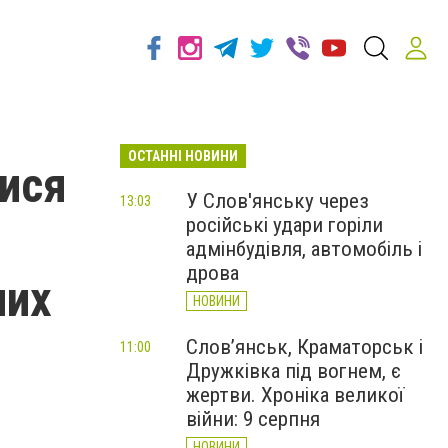
ОСТАННІ НОВИНИ
лися
У Слов'янську через
13:03
російські удари горіли
адмінбудівля, автомобіль і
дрова
них
НОВИНИ
Слов’янськ, Краматорськ і
11:00
Дружківка під вогнем, є
жертви. Хроніка великої
війни: 9 серпня
НОВИНИ