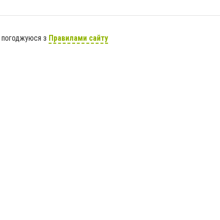
я погоджуюся з
Правилами сайту