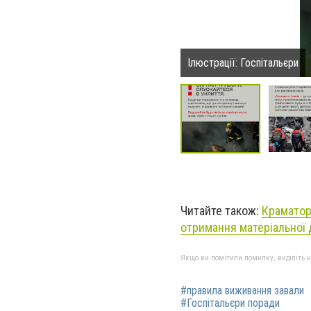
Ілюстрації: Госпітальєри
Читайте також:
Краматор
отримання матеріальної
Якщо ви помітили помилку, виділіть нео
#правила виживання завали
#Госпітальєри поради