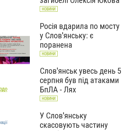
загибелі Олексія Юкова
НОВИНИ
Росія вдарила по мосту
Ілюстрації: Госпітальєри
у Слов'янську: є
поранена
НОВИНИ
Слов'янськ увесь день 5
серпня був під атаками
БпЛА - Лях
щодо
НОВИНИ
У Слов'янську
ації
скасовують частину