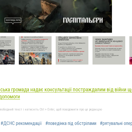
ська громада надає консультації постраждалим від війни 
 допомоги
бхідний текст і натисніть Ctrl + Enter, щоб повідомити про це редакцію
#ДСНС рекомендації
#поведінка під обстрілами
#рятувальні опер