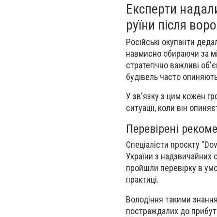
Експерти надал
руїни після воро
Російські окупанти дедал
навмисно обираючи за мі
стратегічно важливі об'
будівель часто опиняютьс
У зв'язку з цим кожен г
ситуації, коли він опиня
Перевірені рекоме
Спеціалісти проєкту "Do
України з надзвичайних с
пройшли перевірку в умо
практиці.
Володіння такими знанн
постраждалих до прибутт