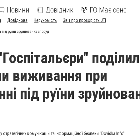
Новини
Довідник
ГО Має сенс
я
Довідкова
Нерухомість
Звіт про прозорість JTI
 під руїни зруйнованих споруд
"Госпітальєри" поділи
и виживання при
ні під руїни зруйнова
у стратегічних комунікацій та інформаційної безпеки "Dovidka.Info"