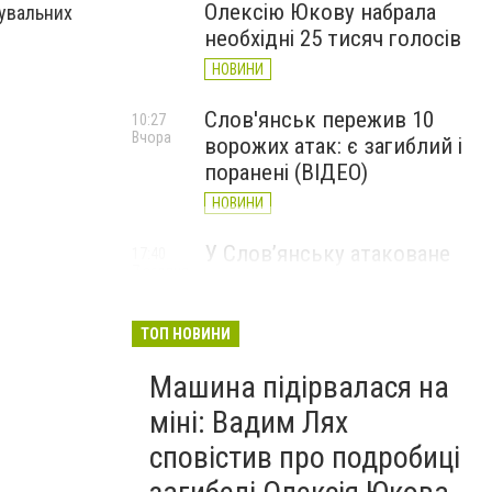
Олексію Юкову набрала
тувальних
необхідні 25 тисяч голосів
НОВИНИ
Слов'янськ пережив 10
10:27
Вчора
ворожих атак: є загиблий і
поранені (ВІДЕО)
НОВИНИ
У Слов’янську атаковане
17:40
7 серпня
перехрестя, п'ятеро
поранених
ТОП НОВИНИ
НОВИНИ
Машина підірвалася на
міні: Вадим Лях
сповістив про подробиці