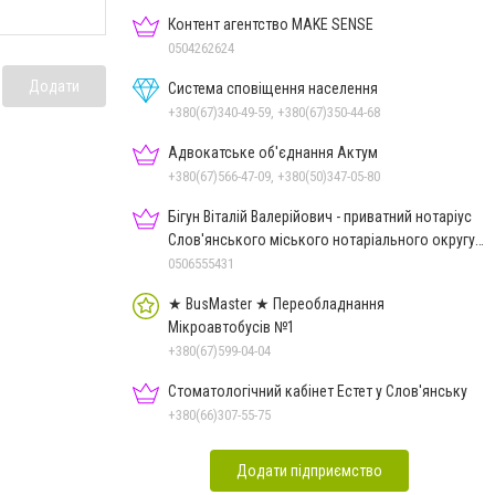
Контент агентство MAKE SENSE
0504262624
Додати
Система сповіщення населення
+380(67)340-49-59, +380(67)350-44-68
Адвокатське об'єднання Актум
+380(67)566-47-09, +380(50)347-05-80
Бігун Віталій Валерійович - приватний нотаріус
Слов'янського міського нотаріального округу
Дон.обл.
0506555431
★ BusMaster ★ Переобладнання
Мікроавтобусів №1
+380(67)599-04-04
Стоматологічний кабінет Естет у Слов'янську
+380(66)307-55-75
Додати підприємство