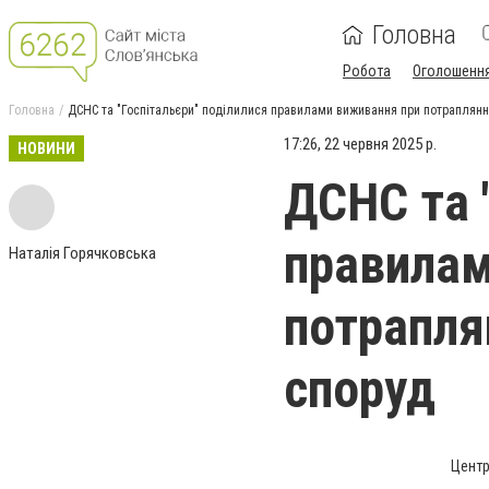
Головна
Робота
Оголошенн
Головна
ДСНС та "Госпітальєри" поділилися правилами виживання при потраплянні
17:26, 22 червня 2025 р.
НОВИНИ
ДСНС та 
правилам
Наталія Горячковська
потраплян
споруд
Центр