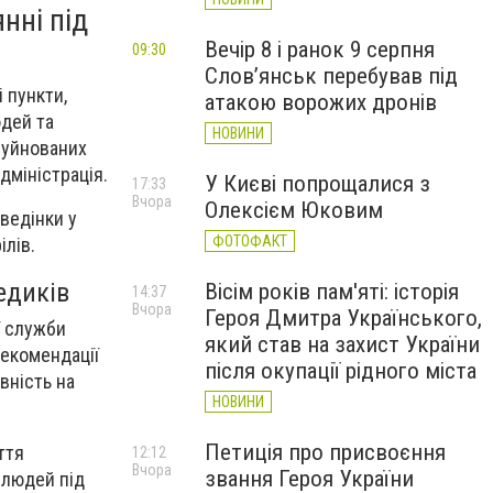
нні під
Вечір 8 і ранок 9 серпня
09:30
Слов’янськ перебував під
 пункти,
атакою ворожих дронів
юдей та
НОВИНИ
зруйнованих
дміністрація
.
У Києві попрощалися з
17:33
Вчора
Олексієм Юковим
ведінки у
ФОТОФАКТ
ілів.
едиків
Вісім років пам'яті: історія
14:37
Вчора
Героя Дмитра Українського,
ї служби
який став на захист України
рекомендації
після окупації рідного міста
вність на
НОВИНИ
Петиція про присвоєння
ття
12:12
Вчора
звання Героя України
 людей під