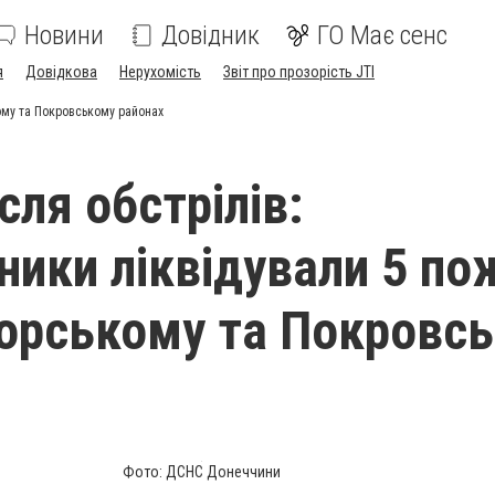
Новини
Довідник
ГО Має сенс
я
Довідкова
Нерухомість
Звіт про прозорість JTI
ому та Покровському районах
сля обстрілів:
ники ліквідували 5 п
орському та Покровс
Фото: ДСНС Донеччини