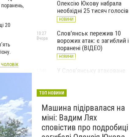
Олексію Юкову набрала
 поранень,
необхідні 25 тисяч голосів
НОВИНИ
щі 20
Слов'янськ пережив 10
10:27
Вчора
ворожих атак: є загиблий і
п'ять
поранені (ВІДЕО)
іону.
НОВИНИ
 чоловік
У Слов’янську атаковане
17:40
7 серпня
перехрестя, п'ятеро
поранених
ТОП НОВИНИ
НОВИНИ
Машина підірвалася на
міні: Вадим Лях
сповістив про подробиці