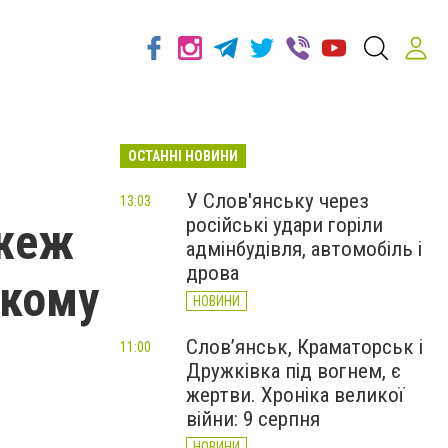
ОСТАННІ НОВИНИ
У Слов'янську через
13:03
російські удари горіли
ожеж
адмінбудівля, автомобіль і
дрова
ькому
НОВИНИ
Слов’янськ, Краматорськ і
11:00
Дружківка під вогнем, є
жертви. Хроніка великої
війни: 9 серпня
НОВИНИ