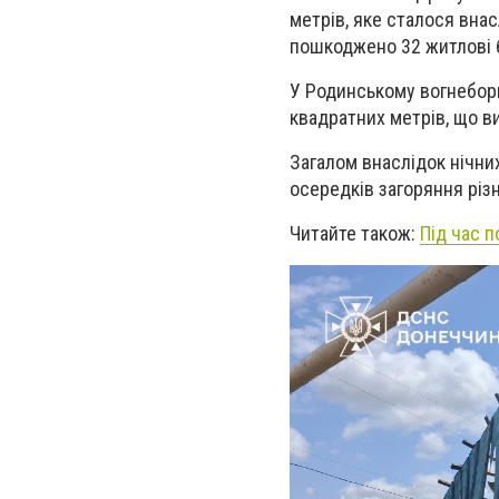
метрів, яке сталося вна
пошкоджено 32 житлові б
У Родинському вогнеборц
квадратних метрів, що в
Загалом внаслідок нічних
осередків загоряння різ
Читайте також:
Під час 