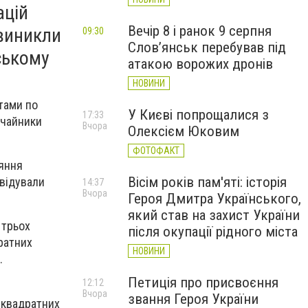
ацій
Вечір 8 і ранок 9 серпня
 виникли
09:30
Слов’янськ перебував під
ському
атакою ворожих дронів
НОВИНИ
тами по
У Києві попрощалися з
17:33
ичайники
Вчора
Олексієм Юковим
ФОТОФАКТ
ряння
Вісім років пам'яті: історія
квідували
14:37
Вчора
Героя Дмитра Українського,
який став на захист України
 трьох
після окупації рідного міста
ратних
НОВИНИ
.
Петиція про присвоєння
12:12
Вчора
звання Героя України
 квадратних