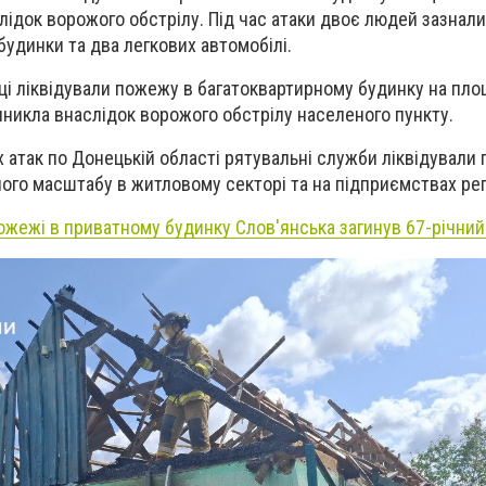
слідок ворожого обстрілу. Під час атаки двоє людей зазнали
удинки та два легкових автомобілі.
і ліквідували пожежу в багатоквартирному будинку на пло
иникла внаслідок ворожого обстрілу населеного пункту.
 атак по Донецькій області рятувальні служби ліквідували 
ного масштабу в житловому секторі та на підприємствах рег
пожежі в приватному будинку Слов'янська загинув 67-річний