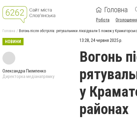
Головна
Робота
Оголошенн
Головна
Вогонь після обстрілів: рятувальники ліквідували 5 пожеж у Краматорськ
13:28, 24 червня 2025 р.
НОВИНИ
Вогонь пі
рятуваль
Олександра Пилипенко
Директорка медіанапрямку
у Крамат
районах