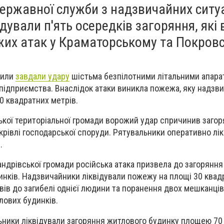
ержавної служби з надзвичайних ситу
дували п'ять осередків загоряння, які
жих атак у Краматорському та Покров
сили
завдали удару
шістьма безпілотними літальними апара
підприємства. Внаслідок атаки виникла пожежа, яку надзв
0 квадратних метрів.
ької територіальної громади ворожий удар спричинив заго
крівлі господарської споруди. Рятувальники оперативно лі
.
ндрівської громади російська атака призвела до загоряння
нків. Надзвичайники ліквідували пожежу на площі 30 квад
вів до загибелі однієї людини та поранення двох мешканців
ових будинків.
ьники ліквідували загоряння житлового будинку площею 70