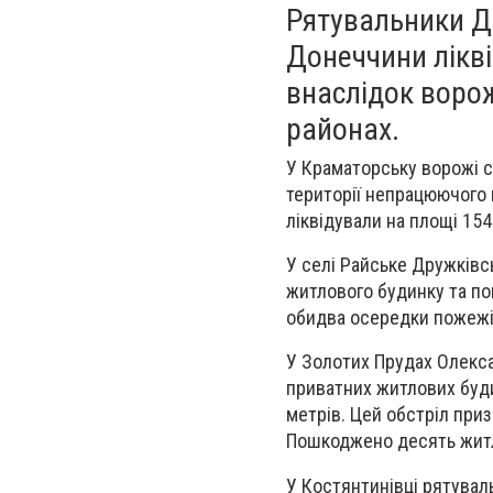
Рятувальники Д
Донеччини лікві
внаслідок воро
районах.
У Краматорську ворожі 
території непрацюючого 
ліквідували на площі 154
У селі Райське Дружківс
житлового будинку та по
обидва осередки пожежі
У Золотих Прудах Олекса
приватних житлових буди
метрів. Цей обстріл приз
Пошкоджено десять житл
У Костянтинівці рятувал