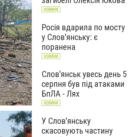
загибелі Олексія Юкова
НОВИНИ
Росія вдарила по мосту
у Слов'янську: є
поранена
НОВИНИ
Слов'янськ увесь день 5
серпня був під атаками
БпЛА - Лях
НОВИНИ
У Слов'янську
скасовують частину