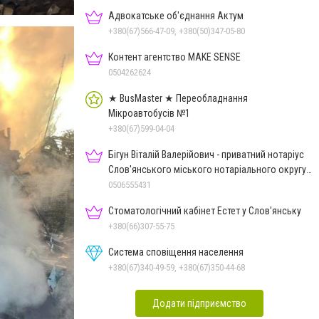
Адвокатське об'єднання Актум
+380(67)566-47-09, +380(50)347-05-80
Контент агентство MAKE SENSE
0504262624
★ BusMaster ★ Переобладнання
Мікроавтобусів №1
+380(67)599-04-04
Бігун Віталій Валерійович - приватний нотаріус
Слов'янського міського нотаріального округу
Дон.обл.
0506555431
Стоматологічний кабінет Естет у Слов'янську
+380(66)307-55-75
Система сповіщення населення
+380(67)340-49-59, +380(67)350-44-68
Додати підприємство