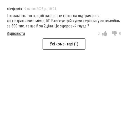
slovjanets
9 липня 2025 р., 10:04
І от замість того, щоб витрачати гроші на підтримання
життедіяльності міста, КП Благоустрій купує керівнику автомобіль
за 800 тис. та ще й за 2ціни. Це здоровий глузд ?
Відповісти
0
0
Усі коментарі (1)