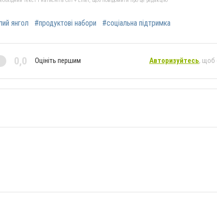
бхідний текст і натисніть Ctrl + Enter, щоб повідомити про це редакцію
лий янгол
#продуктові набори
#соціальна підтримка
0,0
Оцініть першим
Авторизуйтесь
, щоб