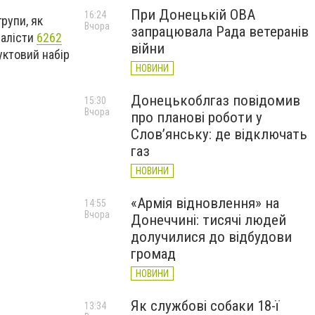
При Донецькій ОВА
16:24
рупи, як
Вчора
запрацювала Рада ветеранів
налісти
6262
війни
уктовий набір
НОВИНИ
Донецькоблгаз повідомив
15:30
Вчора
про планові роботи у
Слов’янську: де відключать
газ
НОВИНИ
«Армія відновлення» на
14:55
Вчора
Донеччині: тисячі людей
долучилися до відбудови
громад
НОВИНИ
Як службові собаки 18-ї
13:34