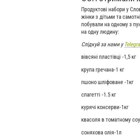
Продуктові набори у Слов
жінки з дітьми та самотн
побували на одному з пу
на одну людину:
Слідкуй за нами у
Telegr
вівсяні пластівці -1,5 кг
крупа гречана-1 кг
пшоно шліфоване -1кг
спагетті -1.5 кг
курячі консерви-1кг
квасоля в томатному соу
соняхова олія-1л