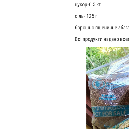
цукор-0.5 кг
сіль- 125 г
борошно пшеничне збагач
Всі продукти надано вс