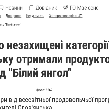
Новини
Довідник
ГО Має сенс
я
Довідкова
Нерухомість
Звіт про прозорість JTI
від "Білий янгол"
 незахищені категорії
ьку отримали продукто
д "Білий янгол"
Фото: 6262
ри від всесвітньої продовольчьої про
ителі Слов'янська.