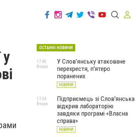
ОСТАННІ НОВИНИ
 у
У Слов’янську атаковане
17:40
Вчора
перехрестя, п'ятеро
ві
поранених
НОВИНИ
Підприємець зі Слов'янська
17:24
Вчора
відкрив лабораторію
завдяки програмі «Власна
справа»
грами
НОВИНИ