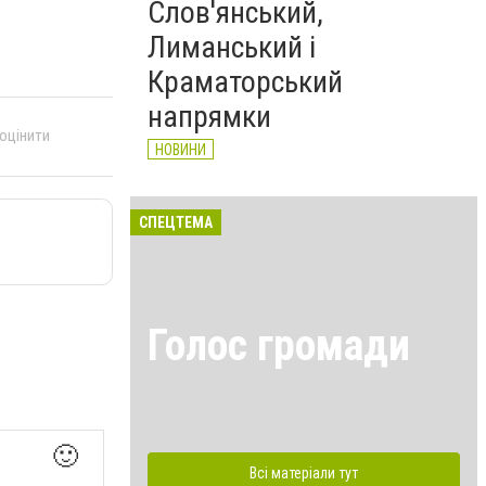
Слов'янський,
Лиманський і
Краматорський
напрямки
 оцінити
НОВИНИ
СПЕЦТЕМА
Голос громади
🙂
Всі матеріали тут