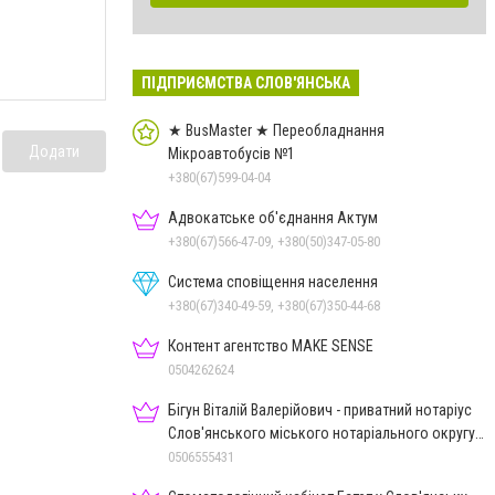
ПІДПРИЄМСТВА СЛОВ'ЯНСЬКА
★ BusMaster ★ Переобладнання
Додати
Мікроавтобусів №1
+380(67)599-04-04
Адвокатське об'єднання Актум
+380(67)566-47-09, +380(50)347-05-80
Система сповіщення населення
+380(67)340-49-59, +380(67)350-44-68
Контент агентство MAKE SENSE
0504262624
Бігун Віталій Валерійович - приватний нотаріус
Слов'янського міського нотаріального округу
Дон.обл.
0506555431