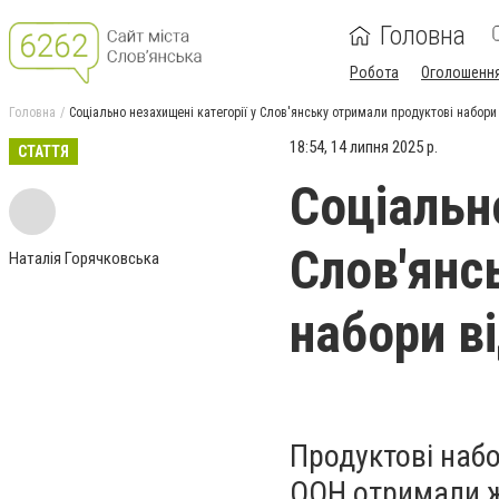
Головна
Робота
Оголошенн
Головна
Соціально незахищені категорії у Слов'янську отримали продуктові набори 
18:54, 14 липня 2025 р.
СТАТТЯ
Соціально
Слов'янс
Наталія Горячковська
набори ві
Продуктові набо
ООН отримали ж