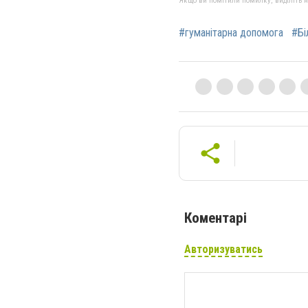
Якщо ви помітили помилку, виділіть нео
#гуманітарна допомога
#Бі
Коментарі
Авторизуватись