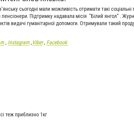
'янську сьогодні мали можливість отримати такі соціальні г
і пенсіонери. Підтримку надавала місія "Білий янгол" . Жур
нктів видачі гуманітарної допомоги. Отримували такий прод
am
,
Instagram
,
Viber
,
Facebook
сі теж приблизно 1кг