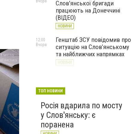
Вчора
Слов'янської бригади
працюють на Донеччині
(ВІДЕО)
НОВИНИ
Генштаб ЗСУ повідомив про
12:00
Вчора
ситуацію на Слов’янському
та найближчих напрямках
НОВИНИ
Слов’янськ обстріляли 13
11:18
Вчора
разів за добу. Хроніка
великої війни: 7 серпня
ТОП НОВИНИ
НОВИНИ
Росія вдарила по мосту
у Слов'янську: є
поранена
НОВИНИ