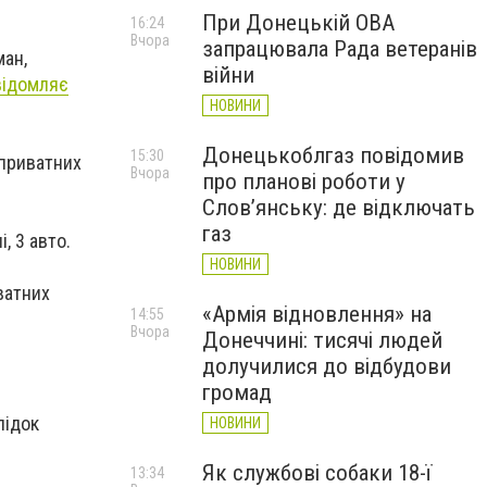
При Донецькій ОВА
16:24
Вчора
запрацювала Рада ветеранів
ман,
війни
відомляє
НОВИНИ
Донецькоблгаз повідомив
15:30
 приватних
Вчора
про планові роботи у
Слов’янську: де відключать
газ
, 3 авто.
НОВИНИ
ватних
«Армія відновлення» на
14:55
Вчора
Донеччині: тисячі людей
долучилися до відбудови
громад
лідок
НОВИНИ
Як службові собаки 18-ї
13:34