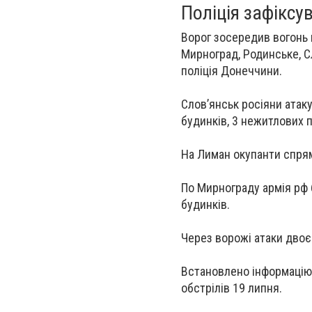
Поліція зафіксу
Ворог зосередив вогонь н
Мирноград, Родинське, Сл
поліція Донеччини.
Слов’янськ
росіяни атаку
будинків, 3 нежитлових 
На
Лиман
окупанти спрям
По
Мирнограду
армія рф 
будинків.
Через ворожі атаки двоє
Встановлено інформацію
обстрілів 19 липня.