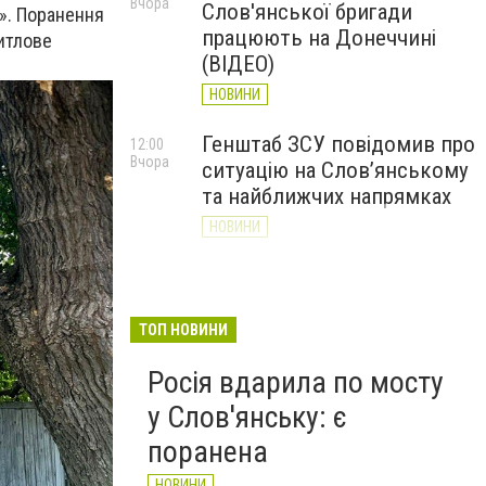
Вчора
Слов'янської бригади
». Поранення
працюють на Донеччині
житлове
(ВІДЕО)
НОВИНИ
Генштаб ЗСУ повідомив про
12:00
Вчора
ситуацію на Слов’янському
та найближчих напрямках
НОВИНИ
Слов’янськ обстріляли 13
11:18
Вчора
разів за добу. Хроніка
великої війни: 7 серпня
ТОП НОВИНИ
НОВИНИ
Росія вдарила по мосту
у Слов'янську: є
поранена
НОВИНИ