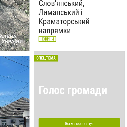
Слов'янський,
Лиманський і
Краматорський
напрямки
НОВИНИ
СПЕЦТЕМА
Голос громади
Всі матеріали тут