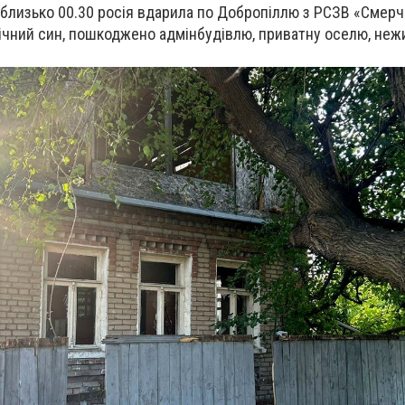
і близько 00.30 росія вдарила по
Добропіллю
з РСЗВ «Смерч
-річний син, пошкоджено адмінбудівлю, приватну оселю, не