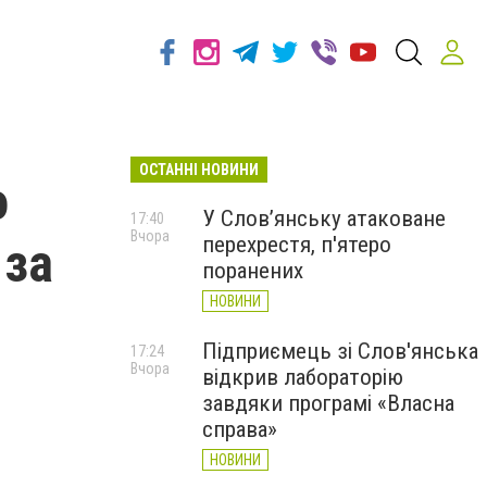
ОСТАННІ НОВИНИ
о
У Слов’янську атаковане
17:40
Вчора
перехрестя, п'ятеро
 за
поранених
НОВИНИ
Підприємець зі Слов'янська
17:24
Вчора
відкрив лабораторію
завдяки програмі «Власна
справа»
НОВИНИ