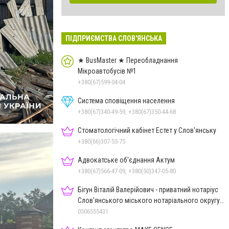
ПІДПРИЄМСТВА СЛОВ'ЯНСЬКА
★ BusMaster ★ Переобладнання
Мікроавтобусів №1
+380(67)599-04-04
Система сповіщення населення
+380(67)340-49-59, +380(67)350-44-68
Стоматологічний кабінет Естет у Слов'янську
+380(66)307-55-75
Адвокатське об'єднання Актум
+380(67)566-47-09, +380(50)347-05-80
Бігун Віталій Валерійович - приватний нотаріус
Слов'янського міського нотаріального округу
Дон.обл.
0506555431