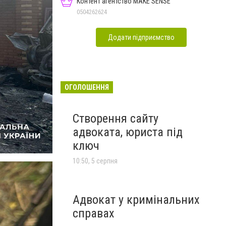
Контент агентство MAKE SENSE
0504262624
Додати підприємство
ОГОЛОШЕННЯ
Створення сайту
адвоката, юриста під
ключ
10:50, 5 серпня
Адвокат у кримінальних
справах