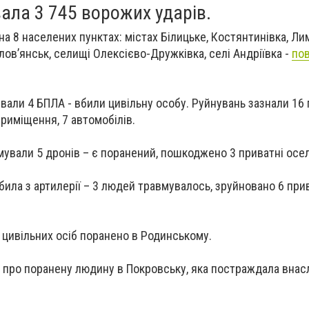
вала 3 745 ворожих ударів.
а 8 населених пунктах: містах Білицьке, Костянтинівка, Ли
ов’янськ, селищі Олексієво-Дружківка, селі Андріївка -
по
вали 4 БПЛА - вбили цивільну особу. Руйнувань зазнали 16
приміщення, 7 автомобілів.
ували 5 дронів – є поранений, пошкоджено 3 приватні оселі
била з артилерії – 3 людей травмувалось, зруйновано 6 при
 цивільних осіб поранено в
Родинському
.
 про поранену людину в
Покровську
, яка постраждала внас