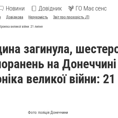
Новини
Довідник
ГО Має сенс
я
Довідкова
Нерухомість
Звіт про прозорість JTI
роніка великої війни: 21 липня
ина загинула, шестер
поранень на Донеччині
ніка великої війни: 21
Фото: поліція Донеччини