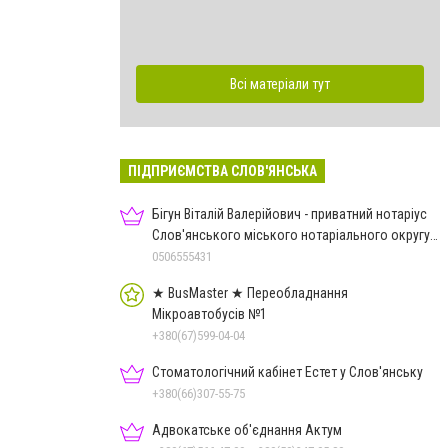
Всі матеріали тут
ПІДПРИЄМСТВА СЛОВ'ЯНСЬКА
Бігун Віталій Валерійович - приватний нотаріус
Слов'янського міського нотаріального округу
Дон.обл.
0506555431
★ BusMaster ★ Переобладнання
Мікроавтобусів №1
+380(67)599-04-04
Стоматологічний кабінет Естет у Слов'янську
+380(66)307-55-75
Адвокатське об'єднання Актум