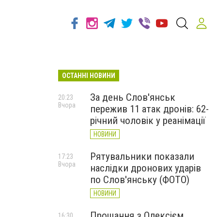
ОСТАННІ НОВИНИ
За день Слов'янськ
20:23
Вчора
пережив 11 атак дронів: 62-
річний чоловік у реанімації
НОВИНИ
Рятувальники показали
17:23
Вчора
наслідки дронових ударів
по Слов'янську (ФОТО)
НОВИНИ
Прощання з Олексієм
16:30