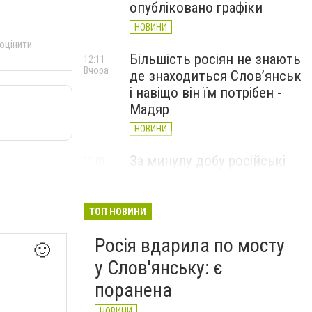
опубліковано графіки
НОВИНИ
 оцінити
Більшість росіян не знають
12:11
Вчора
де знаходиться Слов’янськ
і навіщо він їм потрібен -
Мадяр
НОВИНИ
За минулу добу російські
11:09
Вчора
війська 13 разів атакували
Слов'янськ. Хроніка
великої війни: 6 серпня
ТОП НОВИНИ
НОВИНИ
Росія вдарила по мосту
🙂
у Слов'янську: є
поранена
НОВИНИ