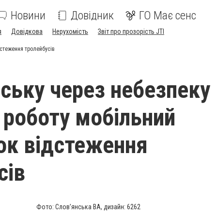
Новини
Довідник
ГО Має сенс
я
Довідкова
Нерухомість
Звіт про прозорість JTI
дстеження тролейбусів
нську через небезпеку
 роботу мобільний
ок відстеження
сів
Фото: Слов’янська ВА, дизайн: 6262