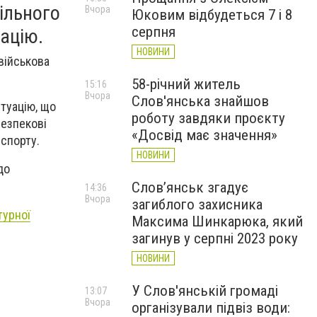
ільного
Вчора
Юковим відбудеться 7 і 8
серпня
ацію.
НОВИНИ
військова
58-річний житель
15:16
Вчора
Слов'янська знайшов
туацію, що
роботу завдяки проєкту
Безпекові
«Досвід має значення»
спорту.
НОВИНИ
до
Слов’янськ згадує
14:36
Вчора
загиблого захисника
турної
Максима Шинкарюка, який
загинув у серпні 2023 року
НОВИНИ
У Слов'янській громаді
13:07
Вчора
організували підвіз води: