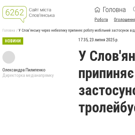
Головна
Робота
Оголошенн
Головна
У Слов'янську через небезпеку припиняє роботу мобільний застосунок ві
17:35, 23 липня 2025 р.
НОВИНИ
У Слов'я
припиняє
Олександра Пилипенко
Директорка медіанапрямку
застосун
тролейбу