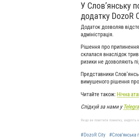
У Слов’янську 
додатку DozoR C
Додаток дозволяв відсте
адміністрація.
Рішення про припинення
склалася внаслідок трива
ризики не дозволяють пі
Представники Слов'янсь
вимушеного рішення про 
Читайте також:
Нічна ата
Слідкуй за нами у
Telegr
Якщо ви помітили помилку, виділіть нео
#DozoR City
#Слов'янська 