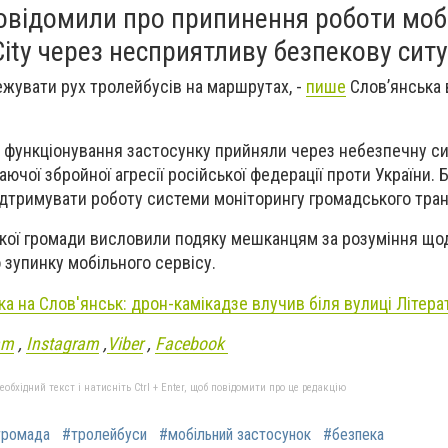
повідомили про припинення роботи моб
ity через несприятливу безпекову ситу
жувати рух тролейбусів на маршрутах, -
пише
Слов’янська 
 функціонування застосунку прийняли через небезпечну си
ючої збройної агресії російської федерації проти України. 
дтримувати роботу системи моніторингу громадського тран
кої громади висловили подяку мешканцям за розуміння що
зупинку мобільного сервісу.
ка на Слов'янськ: дрон-камікадзе влучив біля вулиці Літера
am
,
Instagram
,
Viber
,
Facebook
бхідний текст і натисніть Ctrl + Enter, щоб повідомити про це редакцію
громада
#тролейбуси
#мобільний застосунок
#безпека