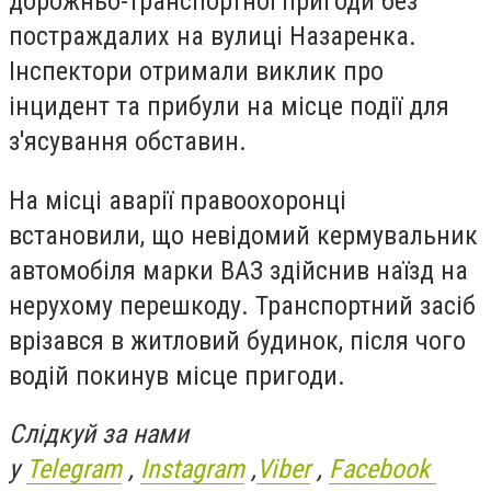
дорожньо-транспортної пригоди без
постраждалих на вулиці Назаренка.
Інспектори отримали виклик про
інцидент та прибули на місце події для
з'ясування обставин.
На місці аварії правоохоронці
встановили, що невідомий кермувальник
автомобіля марки ВАЗ здійснив наїзд на
нерухому перешкоду. Транспортний засіб
врізався в житловий будинок, після чого
водій покинув місце пригоди.
Слідкуй за нами
у
Telegram
,
Instagram
,
Viber
,
Facebook