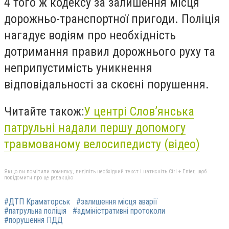
4 того ж кодексу за залишення місця
дорожньо-транспортної пригоди. Поліція
нагадує водіям про необхідність
дотримання правил дорожнього руху та
неприпустимість уникнення
відповідальності за скоєні порушення.
Читайте також:
У центрі Слов’янська
патрульні надали першу допомогу
травмованому велосипедисту (відео)
Якщо ви помітили помилку, виділіть необхідний текст і натисніть Ctrl + Enter, щоб
повідомити про це редакцію
#ДТП Краматорськ
#залишення місця аварії
#патрульна поліція
#адміністративні протоколи
#порушення ПДД