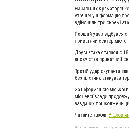
Начальник Краматорської
уточнену інформацію про
здійснили три окремі ата
Перший удар відбувся о 
приватний сектор міста,
Друга атака сталася о 18
знову став приватний се
Третій удар окупанти за
безпілотник атакував те
За інформацією міської в
місцевої влади продовжу
завданих пошкоджень ци
Читайте також:
У Слов'я
Якщо ви помітили помилку, виділіть нео