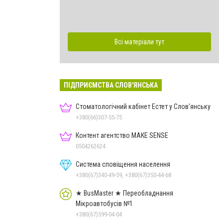
Всі матеріали тут
ПІДПРИЄМСТВА СЛОВ'ЯНСЬКА
Стоматологічний кабінет Естет у Слов'янську
+380(66)307-55-75
Контент агентство MAKE SENSE
0504262624
Система сповіщення населення
+380(67)340-49-59, +380(67)350-44-68
★ BusMaster ★ Переобладнання
Мікроавтобусів №1
+380(67)599-04-04