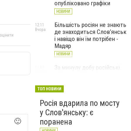
опубліковано графіки
НОВИНИ
Більшість росіян не знають
12:11
Вчора
де знаходиться Слов’янськ
 оцінити
і навіщо він їм потрібен -
Мадяр
НОВИНИ
За минулу добу російські
11:09
Вчора
війська 13 разів атакували
Слов'янськ. Хроніка
великої війни: 6 серпня
ТОП НОВИНИ
НОВИНИ
Росія вдарила по мосту
у Слов'янську: є
поранена
🙂
НОВИНИ