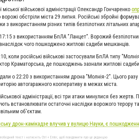
 міської військової адміністрації Олександр Гончаренко
оп
 ворожі обстріли міста 29 липня. Російські збройні формув
ки з використанням різних типів безпілотних літальних апар
17:15 з використанням БпЛА "Ланцет". Ворожий безпілотни
 внаслідок чого пошкоджено житлові садиби мешканців.
:10, коли російські військові застосували БпЛА типу "Молн
ктор Краматорська, де пошкоджень зазнали житлові садиби
вдали о 22:20 з використанням дрона "Молнія-2". Цього раз
риторію автогаражного кооперативу в межах міста.
ійськової адміністрації, всі три атаки минулися без жертв.
ють встановлювати остаточні наслідки ворожого терору та
вільним об'єктам.
нську дрон-камікадзе влучив у вулицю Науки, є пошкодженн
бхідний текст і натисніть Ctrl + Enter, щоб повідомити про це редакцію