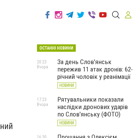
ОСТАННІ НОВИНИ
За день Слов'янськ
20:23
Вчора
пережив 11 атак дронів: 62-
річний чоловік у реанімації
НОВИНИ
Рятувальники показали
17:23
Вчора
наслідки дронових ударів
по Слов'янську (ФОТО)
НОВИНИ
жний
Прощання з Олексієм
16:30