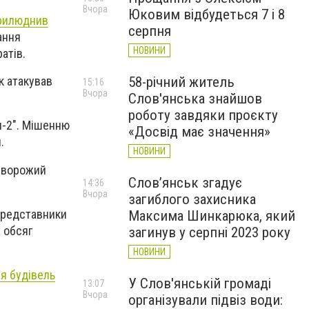
Вчора
Юковим відбудеться 7 і 8
рилюднив
серпня
ання
НОВИНИ
атів.
58-річний житель
к атакував
15:16
Вчора
Слов'янська знайшов
роботу завдяки проєкту
ія-2". Мішенню
«Досвід має значення»
.
НОВИНИ
у ворожий
Слов’янськ згадує
14:36
Вчора
загиблого захисника
 Представники
Максима Шинкарюка, який
 обсяг
загинув у серпні 2023 року
НОВИНИ
я будівель
У Слов'янській громаді
13:07
Вчора
організували підвіз води: