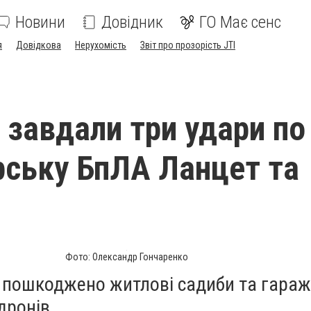
Новини
Довідник
ГО Має сенс
я
Довідкова
Нерухомість
Звіт про прозорість JTI
 завдали три удари по
ську БпЛА Ланцет та
Фото: Олександр Гончаренко
 пошкоджено житлові садиби та гара
дронів.