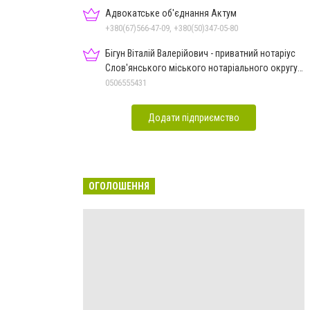
Адвокатське об'єднання Актум
+380(67)566-47-09, +380(50)347-05-80
Бігун Віталій Валерійович - приватний нотаріус
Слов'янського міського нотаріального округу
Дон.обл.
0506555431
Додати підприємство
ОГОЛОШЕННЯ