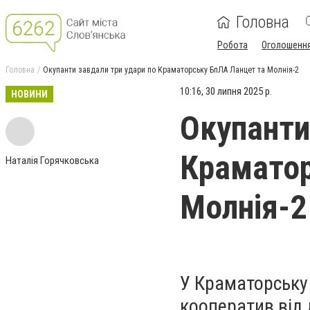
Головна
Робота
Оголошенн
Головна
Окупанти завдали три удари по Краматорську БпЛА Ланцет та Молнія-2
10:16, 30 липня 2025 р.
НОВИНИ
Окупанти
Краматор
Наталія Горячковська
Молнія-2
У Краматорську
кооператив від 