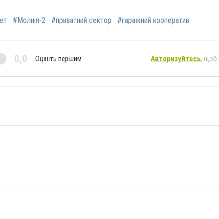
ет
#Молнія-2
#приватний сектор
#гаражний кооператив
0,0
Оцініть першим
Авторизуйтесь
, щоб