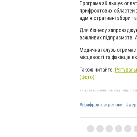
Програма збільшує оплат
прифронтових областей 
адміністративні збори та
Для бізнесу запроваджує
важливих підприємств. Аг
Медична галузь отримає 
місцевості та фахівців е
Також читайте:
Рятуваль
(фото)
Якщо ви помітили помилку, виділіть нео
#прифронтові регіони
#дер