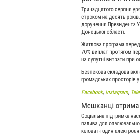
Тринадцятого серпня ур
строком на десять років
доручення Президента Ук
Донецької області.
Житлова програма передб
70% виплат протягом пе
на супутні витрати при 
Безпекова складова вклю
громадських просторів у
Facebook
,
Instagram
,
Tel
Мешканці отримаю
Соціальна підтримка нас
палива для опалювально
кіловат-годин електроен