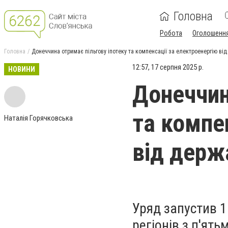
Головна
Робота
Оголошенн
Головна
Донеччина отримає пільгову іпотеку та компенсації за електроенергію ві
12:57, 17 серпня 2025 р.
НОВИНИ
Донеччин
та компе
Наталія Горячковська
від держ
Уряд запустив 
регіонів з п'ят