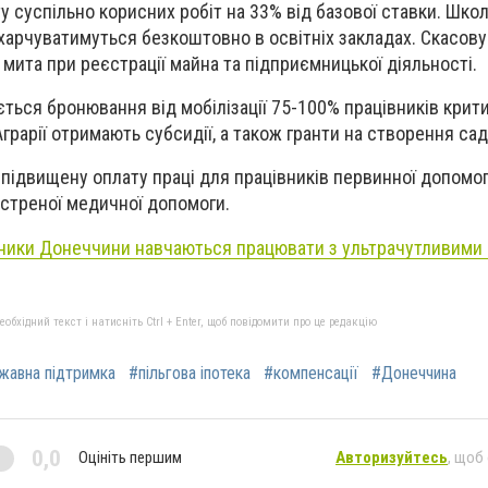
у суспільно корисних робіт на 33% від базової ставки. Школ
харчуватимуться безкоштовно в освітніх закладах. Скасов
 мита при реєстрації майна та підприємницької діяльності.
ться бронювання від мобілізації 75-100% працівників крит
рарії отримають субсидії, а також гранти на створення сад
підвищену оплату праці для працівників первинної допомоги
кстреної медичної допомоги.
ники Донеччини навчаються працювати з ультрачутливими
бхідний текст і натисніть Ctrl + Enter, щоб повідомити про це редакцію
жавна підтримка
#пільгова іпотека
#компенсації
#Донеччина
0,0
Оцініть першим
Авторизуйтесь
, щоб