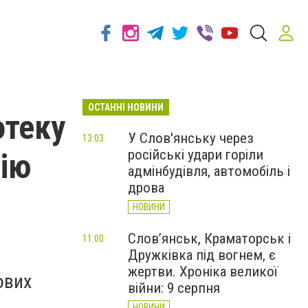
ОСТАННІ НОВИНИ
отеку
У Слов'янську через
13:03
російські удари горіли
гію
адмінбудівля, автомобіль і
дрова
НОВИНИ
Слов’янськ, Краматорськ і
11:00
Дружківка під вогнем, є
жертви. Хроніка великої
ових
війни: 9 серпня
НОВИНИ