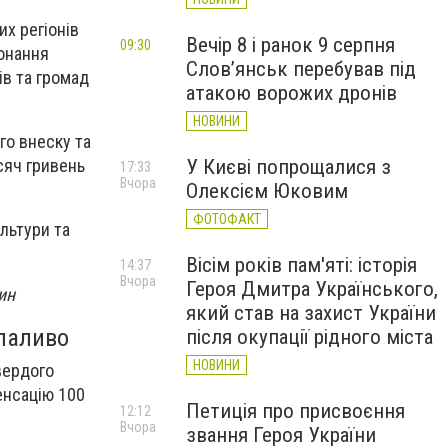
х регіонів
Вечір 8 і ранок 9 серпня
09:30
конання
Слов’янськ перебував під
ів та громад
атакою ворожих дронів
НОВИНИ
го внеску та
У Києві попрощалися з
сяч гривень
17:33
Вчора
Олексієм Юковим
ФОТОФАКТ
льтури та
Вісім років пам'яті: історія
14:37
Вчора
Героя Дмитра Українського,
ин
який став на захист України
 паливо
після окупації рідного міста
НОВИНИ
вердого
енсацію 100
Петиція про присвоєння
12:12
Вчора
звання Героя України