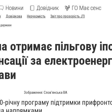
Новини
Довідник
ГО Має сенс
я
Довідкова
Нерухомість
Звіт про прозорість JTI
д держави
а отримає пільгову іп
нсації за електроенер
ави
Зображення: Слов'янська ВА
10-річну програму підтримки прифронт
ьма напрямками.