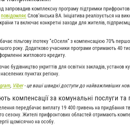
яд запровадив комплексну програму підтримки прифронтови
,
повідомляє
Слов'янська ВА. Ініціатива реалізується на ви
раїни та включає конкретні заходи для жителів, підприємц
ачає пільгову іпотеку "єОселя" з компенсацією 70% першо
ршого року. Додатково учасники програми отримають 40 ти
оформленні житлового кредиту.
чає будівництво укриттів для освітніх закладів, установ ку
 населених пунктах регіону.
egram
,
Viber
- це ваші швидкі доступи до найважливіших нов
ть компенсації за комунальні послуги та
елення передбачає виплату 19 400 гривень на придбання т
го сезону. Жителі прифронтових областей отримають комп
ергії щомісячно на особу.