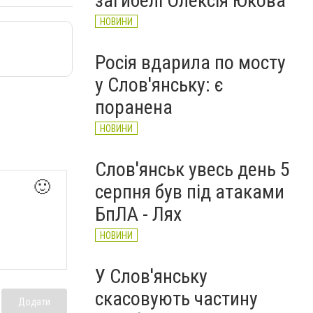
загибелі Олексія Юкова
НОВИНИ
Росія вдарила по мосту
у Слов'янську: є
поранена
НОВИНИ
Слов'янськ увесь день 5
🙂
серпня був під атаками
БпЛА - Лях
НОВИНИ
У Слов'янську
скасовують частину
Додати