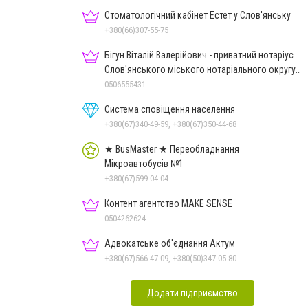
Стоматологічний кабінет Естет у Слов'янську
+380(66)307-55-75
Бігун Віталій Валерійович - приватний нотаріус
Слов'янського міського нотаріального округу
Дон.обл.
0506555431
Система сповіщення населення
+380(67)340-49-59, +380(67)350-44-68
★ BusMaster ★ Переобладнання
Мікроавтобусів №1
+380(67)599-04-04
Контент агентство MAKE SENSE
0504262624
Адвокатське об'єднання Актум
+380(67)566-47-09, +380(50)347-05-80
Додати підприємство