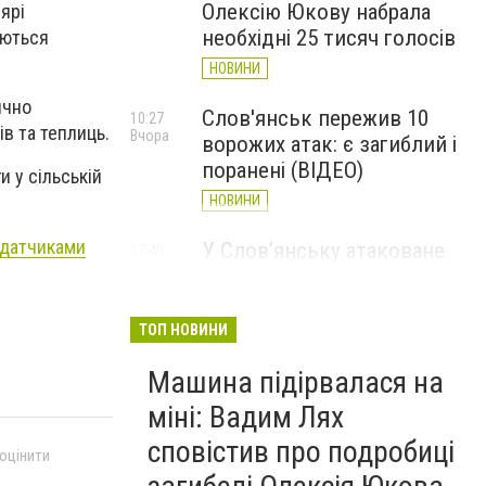
Олексію Юкову набрала
ярі
необхідні 25 тисяч голосів
уються
НОВИНИ
ично
Слов'янськ пережив 10
10:27
ів та теплиць.
Вчора
ворожих атак: є загиблий і
поранені (ВІДЕО)
 у сільській
НОВИНИ
 датчиками
У Слов’янську атаковане
17:40
7 серпня
перехрестя, п'ятеро
поранених
ТОП НОВИНИ
НОВИНИ
Машина підірвалася на
міні: Вадим Лях
сповістив про подробиці
 оцінити