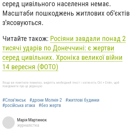
серед цивільного населення немає.
Масштаби пошкоджень житлових об'єктів
з'ясовуються.
Читайте також:
Росіяни завдали понад 2
тисячі ударів по Донеччині: є жертви
серед цивільних. Хроніка великої війни
14 вересня (ФОТО)
Якщо ви помітили помилку, виділіть необхідний текст і натисніть Ctrl + Enter, щоб
повідомити про це редакцію
#Слов'янськ
#дрони Молнія-2
#житлові будинки
#російська атака
#без жертв
Марія Мартинюк
журналістка