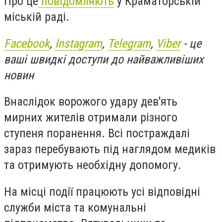
Про це
повідомляють
у Краматорській
міській раді.
Facebook
,
Instagram
,
Telegram
,
Viber
- це
ваші швидкі доступи до найважливіших
новин
Внаслідок ворожого удару дев'ять
мирних жителів отримали різного
ступеня поранення. Всі постраждалі
зараз перебувають під наглядом медиків
та отримують необхідну допомогу.
На місці події працюють усі відповідні
служби міста та комунальні