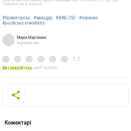
Якщо ви помітили помилку, виділіть необхідний текст і натисніть Ctrl + Enter, щоб
повідомити про це редакцію
#Краматорськ
#авіаудар
#ФАБ-250
#поранені
#російська атакаRetry
Марія Мартинюк
журналістка
0,0
Авторизуйтесь
, щоб оцінити
Коментарі