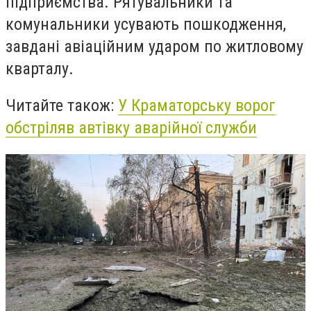
підприємства. Рятувальники та
комунальники усувають пошкодження,
завдані авіаційним ударом по житловому
кварталу.
Читайте також:
У Краматорську ворог
обстріляв автівку аварійної служби