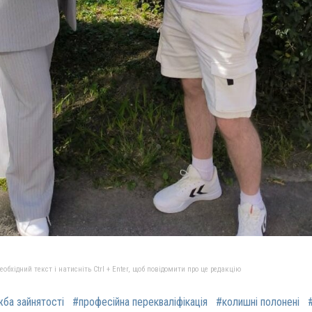
бхідний текст і натисніть Ctrl + Enter, щоб повідомити про це редакцію
ба зайнятості
#професійна перекваліфікація
#колишні полонені