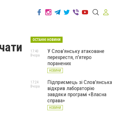
ОСТАННІ НОВИНИ
чати
У Слов’янську атаковане
17:40
Вчора
перехрестя, п'ятеро
поранених
НОВИНИ
Підприємець зі Слов'янська
17:24
Вчора
відкрив лабораторію
завдяки програмі «Власна
справа»
НОВИНИ