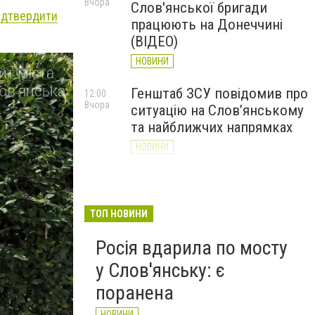
Вчора
Слов'янської бригади
підтвердити
працюють на Донеччині
(ВІДЕО)
НОВИНИ
Генштаб ЗСУ повідомив про
12:00
Вчора
ситуацію на Слов’янському
та найближчих напрямках
НОВИНИ
Слов’янськ обстріляли 13
11:18
Вчора
разів за добу. Хроніка
великої війни: 7 серпня
ТОП НОВИНИ
НОВИНИ
Росія вдарила по мосту
у Слов'янську: є
поранена
НОВИНИ