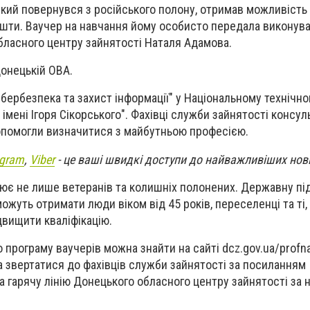
 який повернувся з російського полону, отримав можливість
шти. Ваучер на навчання йому особисто передала виконува
ласного центру зайнятості Наталя Адамова.
онецькій ОВА.
бербезпека та захист інформації" у Національному технічн
І імені Ігоря Сікорського". Фахівці служби зайнятості консу
помогли визначитися з майбутньою професією.
egram
,
Viber
- це ваші швидкі доступи до найважливіших нов
ює не лише ветеранів та колишніх полонених. Державну пі
жуть отримати люди віком від 45 років, переселенці та ті,
двищити кваліфікацію.
 програму ваучерів можна знайти на сайті dcz.gov.ua/profn
 звертатися до фахівців служби зайнятості за посиланням
а гарячу лінію Донецького обласного центру зайнятості за 