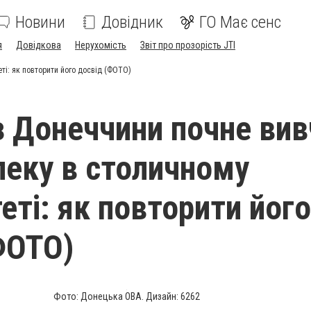
Новини
Довідник
ГО Має сенс
я
Довідкова
Нерухомість
Звіт про прозорість JTI
ті: як повторити його досвід (ФОТО)
з Донеччини почне вив
пеку в столичному
еті: як повторити його
ФОТО)
Фото: Донецька ОВА. Дизайн: 6262