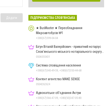
ПІДПРИЄМСТВА СЛОВ'ЯНСЬКА
Додати
★ BusMaster ★ Переобладнання
Мікроавтобусів №1
+380(67)599-04-04
Бігун Віталій Валерійович - приватний нотаріус
Слов'янського міського нотаріального округу
Дон.обл.
0506555431
Система сповіщення населення
+380(67)340-49-59, +380(67)350-44-68
Контент агентство MAKE SENSE
0504262624
Адвокатське об'єднання Актум
+380(67)566-47-09, +380(50)347-05-80