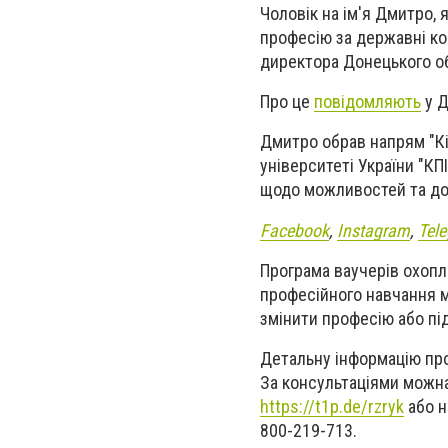
Чоловік на ім'я Дмитро,
професію за державні ко
директора Донецького об
Про це
повідомляють
у Д
Дмитро обрав напрям "Кі
університеті України "КП
щодо можливостей та до
Facebook
,
Instagram
,
Tel
Програма ваучерів охопл
професійного навчання мо
змінити професію або пі
Детальну інформацію про
За консультаціями можна
https://t1p.de/rzryk
або н
800-219-713.