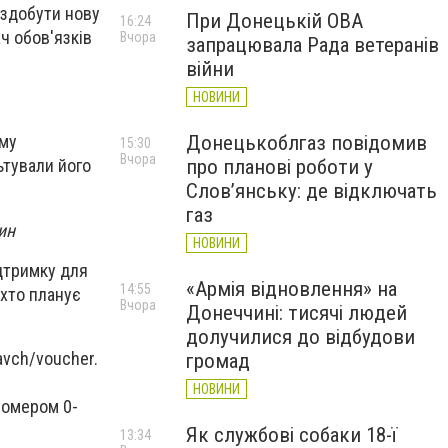
 здобути нову
При Донецькій ОВА
16:24
ч обов'язків
Вчора
запрацювала Рада ветеранів
війни
НОВИНИ
Донецькоблгаз повідомив
ому
15:30
Вчора
про планові роботи у
льтували його
Слов’янську: де відключать
газ
ин
НОВИНИ
дтримку для
«Армія відновлення» на
14:55
 хто планує
Вчора
Донеччині: тисячі людей
долучилися до відбудови
avch/voucher.
громад
НОВИНИ
номером 0-
Як службові собаки 18-ї
13:34