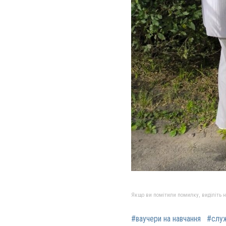
Якщо ви помітили помилку, виділіть нео
#ваучери на навчання
#служ