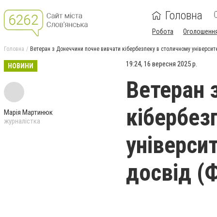
Головна
Робота
Оголошенн
Головна
Ветеран з Донеччини почне вивчати кібербезпеку в столичному університе
19:24, 16 вересня 2025 р.
НОВИНИ
Ветеран 
кібербез
Марія Мартинюк
журналістка
університ
досвід (