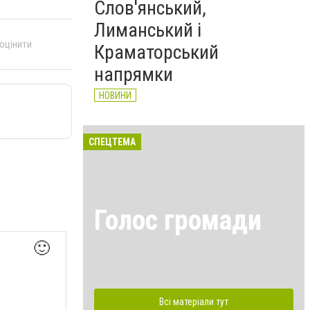
Слов'янський,
Лиманський і
 оцінити
Краматорський
напрямки
НОВИНИ
СПЕЦТЕМА
Голос громади
🙂
Всі матеріали тут