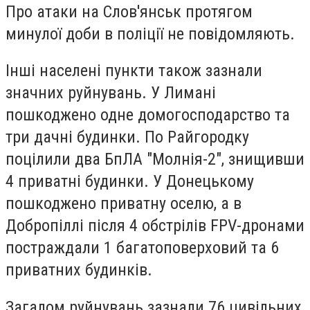
Про атаки на Слов'янськ протягом
минулої доби в поліції не повідомляють.
Інші населені пункти також зазнали
значних руйнувань. У Лимані
пошкоджено одне домогосподарство та
три дачні будинки. По Райгородку
поцілили два БпЛА "Молнія-2", знищивши
4 приватні будинки. У Донецькому
пошкоджено приватну оселю, а в
Добропіллі після 4 обстрілів FPV-дронами
постраждали 1 багатоповерховий та 6
приватних будинків.
Загалом руйнувань зазнали 76 цивільних