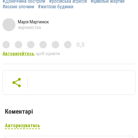
#Донеччина обстріли
#російська агресія
#цивільні жертви
#воєнні злочини
#житлові будинки
Марія Мартинюк
журналістка
0,0
Авторизуйтесь
, щоб оцінити
Коментарі
Авторизуватись