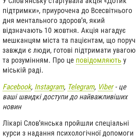
У Слов'янську стартувала акція «Дотик
підтримки», приурочена до Всесвітнього
дня ментального здоров'я, який
відзначають 10 жовтня. Акція нагадує
мешканцям міста та пацієнтам, що поруч
завжди є люди, готові підтримати увагою
та розумінням. Про це
повідомляють
у
міській раді.
Facebook
,
Instagram
,
Telegram
,
Viber
- це
ваші швидкі доступи до найважливіших
новин
Лікарі Слов'янська пройшли спеціальні
курси з надання психологічної допомоги