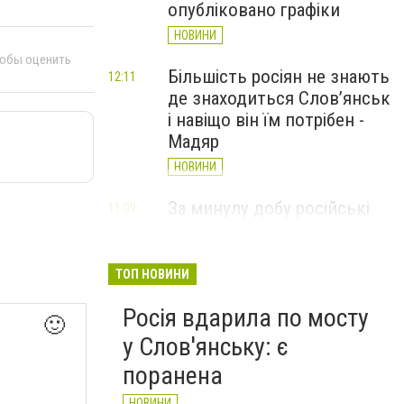
опубліковано графіки
НОВИНИ
тобы оценить
Більшість росіян не знають
12:11
де знаходиться Слов’янськ
і навіщо він їм потрібен -
Мадяр
НОВИНИ
За минулу добу російські
11:09
війська 13 разів атакували
Слов'янськ. Хроніка
великої війни: 6 серпня
ТОП НОВИНИ
НОВИНИ
Росія вдарила по мосту
🙂
у Слов'янську: є
поранена
НОВИНИ