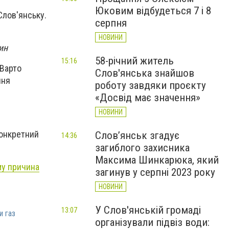
Юковим відбудеться 7 і 8
Слов'янську.
серпня
НОВИНИ
ин
58-річний житель
15:16
 Варто
Слов'янська знайшов
ння
роботу завдяки проєкту
«Досвід має значення»
НОВИНИ
Конкретний
Слов’янськ згадує
14:36
загиблого захисника
Максима Шинкарюка, який
му причина
загинув у серпні 2023 року
НОВИНИ
У Слов'янській громаді
13:07
и газ
організували підвіз води: