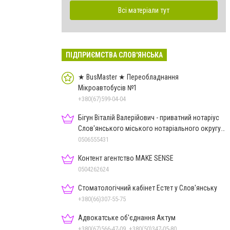
Всі матеріали тут
ПІДПРИЄМСТВА СЛОВ'ЯНСЬКА
★ BusMaster ★ Переобладнання
Мікроавтобусів №1
+380(67)599-04-04
Бігун Віталій Валерійович - приватний нотаріус
Слов'янського міського нотаріального округу
Дон.обл.
0506555431
Контент агентство MAKE SENSE
0504262624
Стоматологічний кабінет Естет у Слов'янську
+380(66)307-55-75
Адвокатське об'єднання Актум
+380(67)566-47-09, +380(50)347-05-80