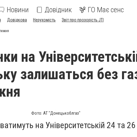
Новини
Довідник
ГО Має сенс
я
Довідкова
Нерухомість
Звіт про прозорість JTI
 тижня
ки на Університетські
ьку залишаться без га
жня
Фото: АТ "Донецькоблгаз"
атимуть на Університетській 24 та 26