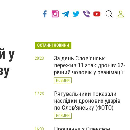
ОСТАННІ НОВИНИ
й у
За день Слов'янськ
20:23
пережив 11 атак дронів: 62-
зу
річний чоловік у реанімації
НОВИНИ
Рятувальники показали
17:23
наслідки дронових ударів
по Слов'янську (ФОТО)
НОВИНИ
Прощання з Олексієм
16:30