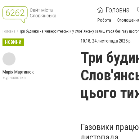
Головна
Робота
Оголошенн
Головна
Три будинки на Університетській у Слов'янську залишаться без газу цього
10:18, 24 листопада 2025 р.
НОВИНИ
Три будин
Слов'янс
Марія Мартинюк
журналістка
цього ти
Газовики працюв
листопада.