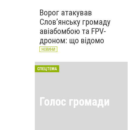
Ворог атакував
Слов’янську громаду
авіабомбою та FPV-
дроном: що відомо
НОВИНИ
СПЕЦТЕМА
Голос громади