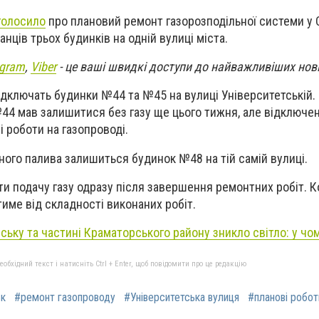
голосило
про плановий ремонт газорозподільної системи у 
ців трьох будинків на одній вулиці міста.
egram
,
Viber
- це ваші швидкі доступи до найважливіших нов
ідключать будинки №44 та №45 на вулиці Університетській.
44 мав залишитися без газу ще цього тижня, але відключе
 роботи на газопроводі.
ного палива залишиться будинок №48 на тій самій вулиці.
ти подачу газу одразу після завершення ремонтних робіт. 
име від складності виконаних робіт.
ську та частині Краматорського району зникло світло: у чо
бхідний текст і натисніть Ctrl + Enter, щоб повідомити про це редакцію
ьк
#ремонт газопроводу
#Університетська вулиця
#планові робот