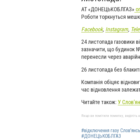
АТ «ДОНЕЦЬКОБЛГАЗ»
о
Роботи торкнуться мешкан
Facebook
,
Instagram
,
Tel
24 листопада газовики в
зазначити, що будинок №
перенесли через аварійні
26 листопада без блакит
Компанія обіцяє віднови
час відновлення залежат
Читайте також:
У Слов’ян
Якщо ви помітили помилку, виділіть нео
#відключення газу Слов'янс
#ДОНЕЦЬКОБЛГАЗ