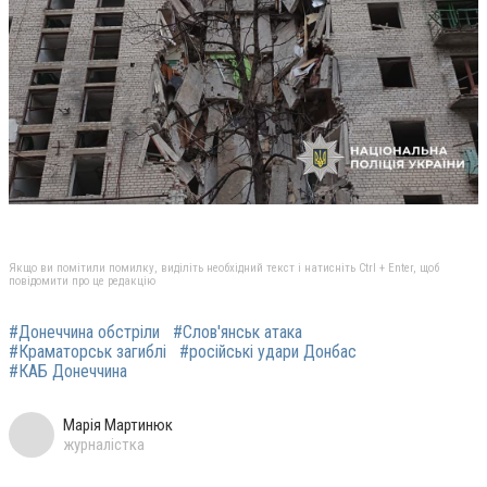
Якщо ви помітили помилку, виділіть необхідний текст і натисніть Ctrl + Enter, щоб
повідомити про це редакцію
#Донеччина обстріли
#Слов'янськ атака
#Краматорськ загиблі
#російські удари Донбас
#КАБ Донеччина
Марія Мартинюк
журналістка