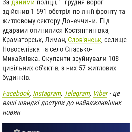
За
даними
поліції, 1 грудня ворог
здійснив 1 591 обстріл по лінії фронту та
житловому сектору Донеччини. Під
ударами опинилися Костянтинівка,
Краматорськ, Лиман,
Слов'янськ
, селище
Новоселівка та село Спасько-
Михайлівка. Окупанти зруйнували 108
цивільних об'єктів, з них 57 житлових
будинків.
Facebook
,
Instagram
,
Telegram
,
Viber
- це
ваші швидкі доступи до найважливіших
новин