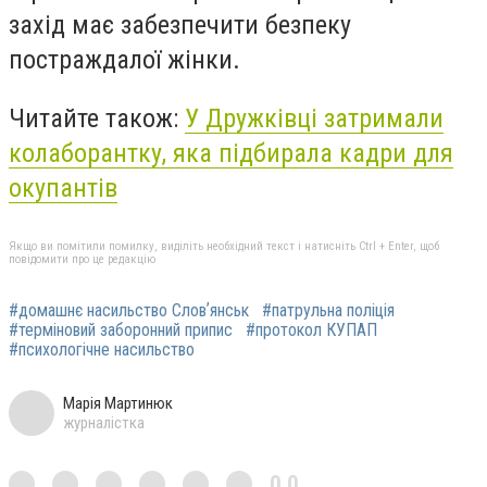
захід має забезпечити безпеку
постраждалої жінки.
Читайте також:
У Дружківці затримали
колаборантку, яка підбирала кадри для
окупантів
Якщо ви помітили помилку, виділіть необхідний текст і натисніть Ctrl + Enter, щоб
повідомити про це редакцію
#домашнє насильство Словʼянськ
#патрульна поліція
#терміновий заборонний припис
#протокол КУПАП
#психологічне насильство
Марія Мартинюк
журналістка
0,0