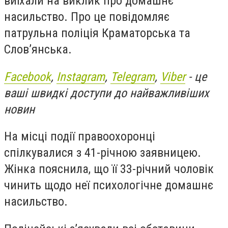
виїхали на виклик про домашнє
насильство. Про це повідомляє
патрульна поліція Краматорська та
Словʼянська.
Facebook
,
Instagram
,
Telegram
,
Viber
- це
ваші швидкі доступи до найважливіших
новин
На місці події правоохоронці
спілкувалися з 41-річною заявницею.
Жінка пояснила, що її 33-річний чоловік
чинить щодо неї психологічне домашнє
насильство.