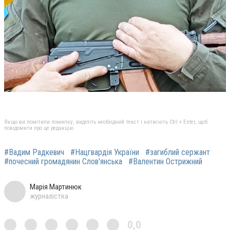
Якщо ви помітили помилку, виділіть необхідний текст і натисніть Ctrl + Enter, щоб
повідомити про це редакцію
#Вадим Радкевич
#Нацгвардія України
#загиблий сержант
#почесний громадянин Слов'янська
#Валентин Острижний
Марія Мартинюк
журналістка
0,0