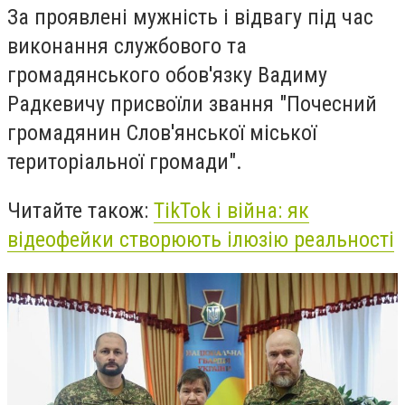
За проявлені мужність і відвагу під час
виконання службового та
громадянського обов'язку Вадиму
Радкевичу присвоїли звання "Почесний
громадянин Слов'янської міської
територіальної громади".
Читайте також:
TikTok і війна: як
відеофейки створюють ілюзію реальності