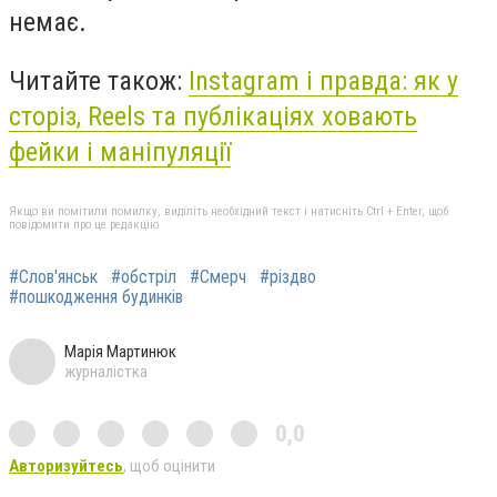
немає.
Читайте також:
Instagram і правда: як у
сторіз, Reels та публікаціях ховають
фейки і маніпуляції
Якщо ви помітили помилку, виділіть необхідний текст і натисніть Ctrl + Enter, щоб
повідомити про це редакцію
#Слов'янськ
#обстріл
#Смерч
#різдво
#пошкодження будинків
Марія Мартинюк
журналістка
0,0
Авторизуйтесь
, щоб оцінити