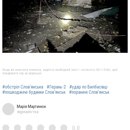
Якщо ви помітили помилку, виділіть необхідний текст і натисніть Ctrl + Enter, щоб
повідомити про це редакцію
#обстріл Словʼянська
#Герань-2
#удар по Билбасівці
#пошкоджені будинки Словʼянськ
#поранені Словʼянськ
Марія Мартинюк
журналістка
0,0