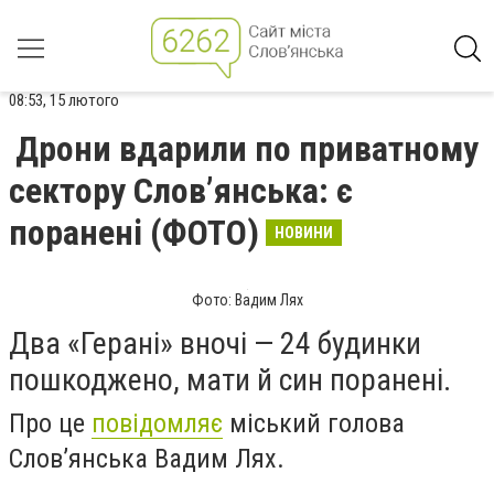
08:53, 15 лютого
Дрони вдарили по приватному
сектору Словʼянська: є
поранені (ФОТО)
НОВИНИ
Фото: Вадим Лях
Два «Герані» вночі — 24 будинки
пошкоджено, мати й син поранені.
Про це
повідомляє
міський голова
Словʼянська Вадим Лях.