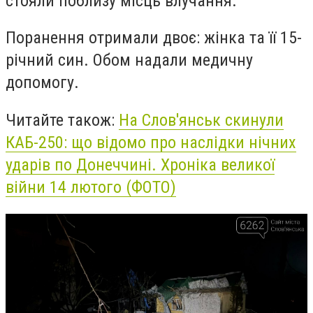
стояли поблизу місць влучання.
Поранення отримали двоє: жінка та її 15-
річний син. Обом надали медичну
допомогу.
Читайте також:
На Слов'янськ скинули
КАБ-250: що відомо про наслідки нічних
ударів по Донеччині. Хроніка великої
війни 14 лютого (ФОТО)