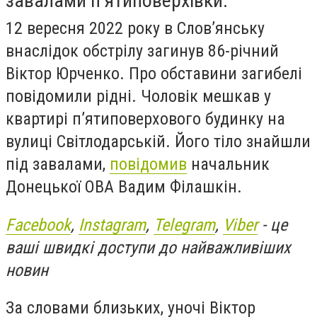
завалами п’ятиповерхівки.
12 вересня 2022 року в Слов’янську
внаслідок обстрілу загинув 86-річний
Віктор Юрченко. Про обставини загибелі
повідомили рідні. Чоловік мешкав у
квартирі п’ятиповерхового будинку на
вулиці Світлодарській. Його тіло знайшли
під завалами,
повідомив
начальник
Донецької ОВА Вадим Філашкін.
Facebook
,
Instagram
,
Telegram
,
Viber
- це
ваші швидкі доступи до найважливіших
новин
За словами близьких, уночі Віктор