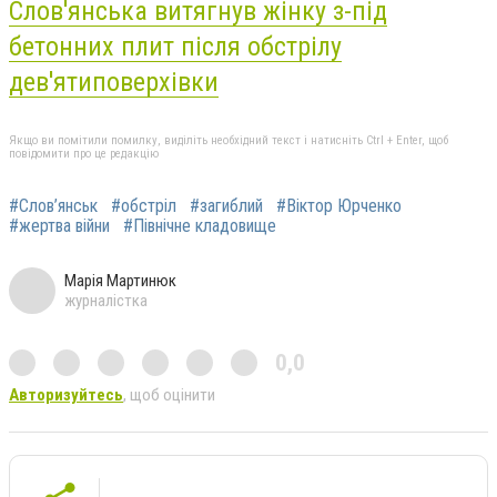
Слов'янська витягнув жінку з-під
бетонних плит після обстрілу
дев'ятиповерхівки
Якщо ви помітили помилку, виділіть необхідний текст і натисніть Ctrl + Enter, щоб
повідомити про це редакцію
#Слов’янськ
#обстріл
#загиблий
#Віктор Юрченко
#жертва війни
#Північне кладовище
Марія Мартинюк
журналістка
0,0
Авторизуйтесь
, щоб оцінити