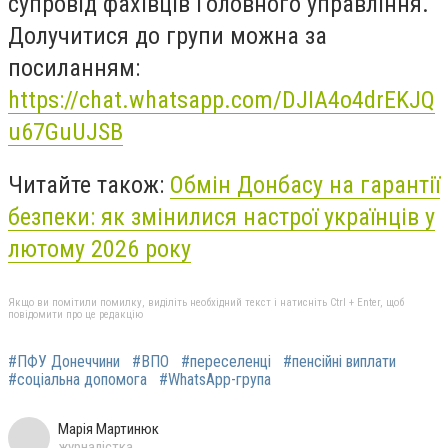
супровід фахівців Головного управління.
Долучитися до групи можна за
посиланням:
https://chat.whatsapp.com/DJIA4o4drEKJQ
u67GuUJSB
Читайте також:
Обмін Донбасу на гарантії
безпеки: як змінилися настрої українців у
лютому 2026 року
Якщо ви помітили помилку, виділіть необхідний текст і натисніть Ctrl + Enter, щоб
повідомити про це редакцію
#ПФУ Донеччини
#ВПО
#переселенці
#пенсійні виплати
#соціальна допомога
#WhatsApp-група
Марія Мартинюк
журналістка