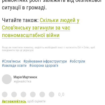
ремонтних робіт залежить від безпекової
ситуації в громаді.
Читайте також:
Скільки людей у
Слов'янську загинули за час
повномасштабної війни
Якщо ви помітили помилку, виділіть необхідний текст і натисніть Ctrl + Enter, щоб
повідомити про це редакцію
#Слов'янськ
#руйнування інфраструктури
#обстріли
#заклади освіти
#охорона здоров'я
Марія Мартинюк
журналістка
0,0
Авторизуйтесь
, щоб оцінити