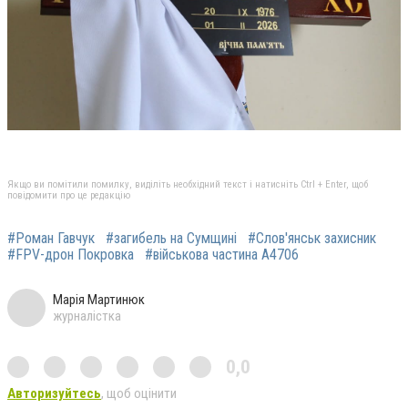
Якщо ви помітили помилку, виділіть необхідний текст і натисніть Ctrl + Enter, щоб
повідомити про це редакцію
#Роман Гавчук
#загибель на Сумщині
#Слов'янськ захисник
#FPV-дрон Покровка
#військова частина А4706
Марія Мартинюк
журналістка
0,0
Авторизуйтесь
, щоб оцінити