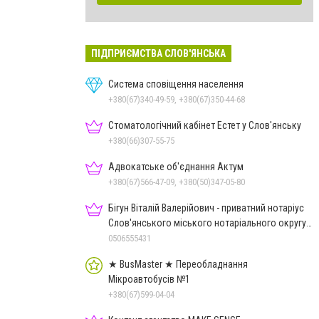
ПІДПРИЄМСТВА СЛОВ'ЯНСЬКА
Система сповіщення населення
+380(67)340-49-59, +380(67)350-44-68
Стоматологічний кабінет Естет у Слов'янську
+380(66)307-55-75
Адвокатське об'єднання Актум
+380(67)566-47-09, +380(50)347-05-80
Бігун Віталій Валерійович - приватний нотаріус
Слов'янського міського нотаріального округу
Дон.обл.
0506555431
★ BusMaster ★ Переобладнання
Мікроавтобусів №1
+380(67)599-04-04