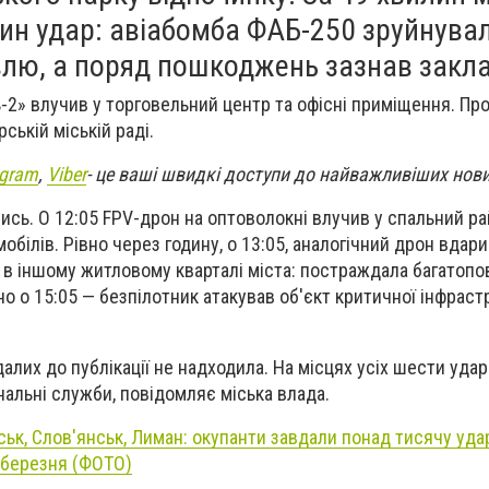
ин удар: авіабомба ФАБ-250 зруйнува
лю, а поряд пошкоджень зазнав закла
ь-2» влучив у торговельний центр та офісні приміщення. Про
ській міській раді.
egram
,
Viber
- це ваші швидкі доступи до найважливіших нов
ись. О 12:05 FPV-дрон на оптоволокні влучив у спальний р
білів. Рівно через годину, о 13:05, аналогічний дрон вдари
 в іншому житловому кварталі міста: постраждала багатопо
о о 15:05 — безпілотник атакував об'єкт критичної інфраст
алих до публікації не надходила. На місцях усіх шести уда
нальні служби, повідомляє міська влада.
ьк, Слов'янськ, Лиман: окупанти завдали понад тисячу удар
9 березня (ФОТО)