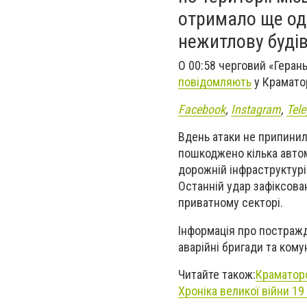
отримало ще од
нежитлову будів
О 00:58 черговий «Геран
повідомляють
у Краматор
Facebook
,
Instagram
,
Tel
Вдень атаки не припинил
пошкоджено кілька автомо
дорожній інфраструктурі
Останній удар зафіксован
приватному секторі.
Інформація про постражд
аварійні бригади та кому
Читайте також:
Краматорс
Хроніка великої війни 1