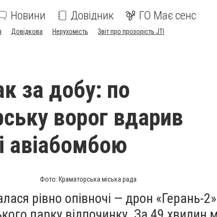
Новини
Довідник
ГО Має сенс
я
Довідкова
Нерухомість
Звіт про прозорість JTI
к за добу: по
ську ворог вдарив
і авіабомбою
Фото: Краматорська міська рада
лася рівно опівночі — дрон «Герань-2
ського парку відпочинку. За 49 хвилин м