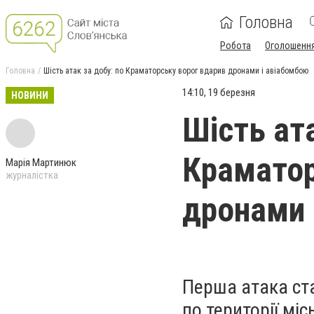
Головна
Робота
Оголошенн
Головна
Шість атак за добу: по Краматорську ворог вдарив дронами і авіабомбою
14:10, 19 березня
НОВИНИ
Шість ата
Краматор
Марія Мартинюк
журналістка
дронами 
Перша атака ста
по території мі