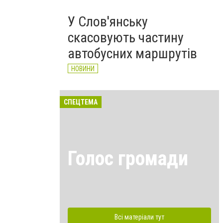
У Слов'янську
скасовують частину
автобусних маршрутів
НОВИНИ
СПЕЦТЕМА
Голос громади
Всі матеріали тут