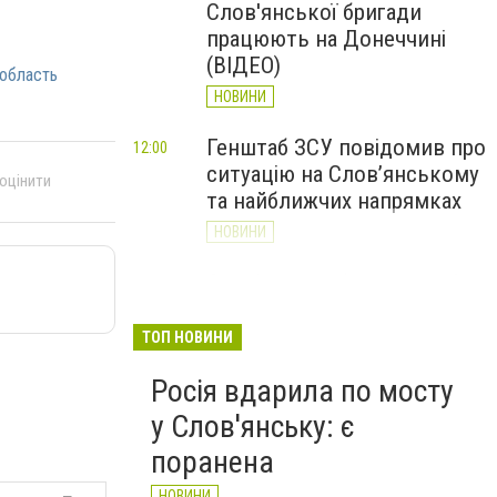
Слов'янської бригади
працюють на Донеччині
(ВІДЕО)
область
НОВИНИ
Генштаб ЗСУ повідомив про
12:00
ситуацію на Слов’янському
 оцінити
та найближчих напрямках
НОВИНИ
Слов’янськ обстріляли 13
11:18
разів за добу. Хроніка
великої війни: 7 серпня
ТОП НОВИНИ
НОВИНИ
Росія вдарила по мосту
у Слов'янську: є
поранена
НОВИНИ