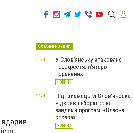
ОСТАННІ НОВИНИ
У Слов’янську атаковане
17:40
перехрестя, п'ятеро
поранених
НОВИНИ
Підприємець зі Слов'янська
17:24
відкрив лабораторію
завдяки програмі «Власна
справа»
» вдарив
НОВИНИ
істо