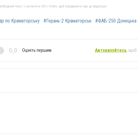
бхідний текст і натисніть Ctrl + Enter, щоб повідомити про це редакцію
ар по Краматорську
#Герань-2 Краматорськ
#ФАБ-250 Донецька 
0,0
Оцініть першим
Авторизуйтесь
, щоб