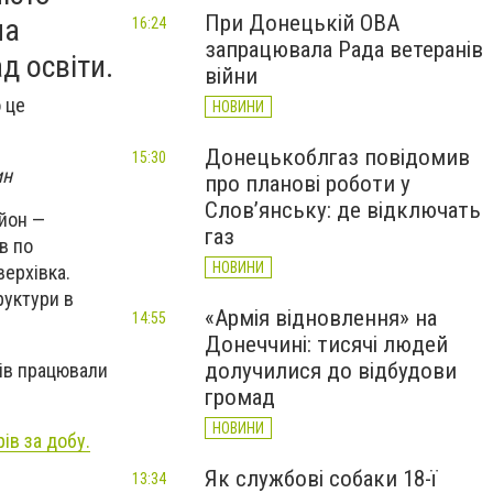
При Донецькій ОВА
ла
16:24
запрацювала Рада ветеранів
д освіти.
війни
 це
НОВИНИ
Донецькоблгаз повідомив
15:30
ин
про планові роботи у
Слов’янську: де відключать
айон —
газ
в по
НОВИНИ
верхівка.
руктури в
«Армія відновлення» на
14:55
Донеччині: тисячі людей
долучилися до відбудови
рів працювали
громад
НОВИНИ
ів за добу.
Як службові собаки 18-ї
13:34